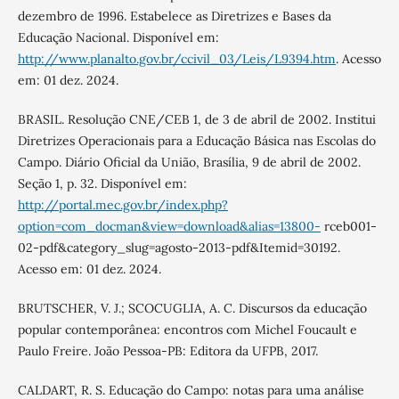
dezembro de 1996. Estabelece as Diretrizes e Bases da
Educação Nacional. Disponível em:
http://www.planalto.gov.br/ccivil_03/Leis/L9394.htm
. Acesso
em: 01 dez. 2024.
BRASIL. Resolução CNE/CEB 1, de 3 de abril de 2002. Institui
Diretrizes Operacionais para a Educação Básica nas Escolas do
Campo. Diário Oficial da União, Brasília, 9 de abril de 2002.
Seção 1, p. 32. Disponível em:
http://portal.mec.gov.br/index.php?
option=com_docman&view=download&alias=13800-
rceb001-
02-pdf&category_slug=agosto-2013-pdf&Itemid=30192.
Acesso em: 01 dez. 2024.
BRUTSCHER, V. J.; SCOCUGLIA, A. C. Discursos da educação
popular contemporânea: encontros com Michel Foucault e
Paulo Freire. João Pessoa-PB: Editora da UFPB, 2017.
CALDART, R. S. Educação do Campo: notas para uma análise