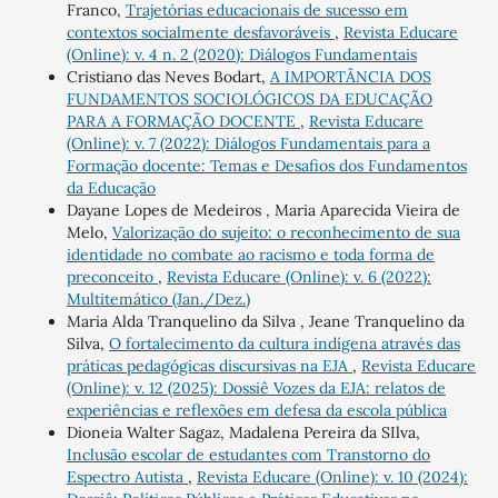
Franco,
Trajetórias educacionais de sucesso em
contextos socialmente desfavoráveis
,
Revista Educare
(Online): v. 4 n. 2 (2020): Diálogos Fundamentais
Cristiano das Neves Bodart,
A IMPORTÂNCIA DOS
FUNDAMENTOS SOCIOLÓGICOS DA EDUCAÇÃO
PARA A FORMAÇÃO DOCENTE
,
Revista Educare
(Online): v. 7 (2022): Diálogos Fundamentais para a
Formação docente: Temas e Desafios dos Fundamentos
da Educação
Dayane Lopes de Medeiros , Maria Aparecida Vieira de
Melo,
Valorização do sujeito: o reconhecimento de sua
identidade no combate ao racismo e toda forma de
preconceito
,
Revista Educare (Online): v. 6 (2022):
Multitemático (Jan./Dez.)
Maria Alda Tranquelino da Silva , Jeane Tranquelino da
Silva,
O fortalecimento da cultura indígena através das
práticas pedagógicas discursivas na EJA
,
Revista Educare
(Online): v. 12 (2025): Dossiê Vozes da EJA: relatos de
experiências e reflexões em defesa da escola pública
Dioneia Walter Sagaz, Madalena Pereira da SIlva,
Inclusão escolar de estudantes com Transtorno do
Espectro Autista
,
Revista Educare (Online): v. 10 (2024):