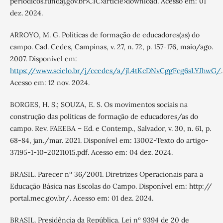
periodicos.fundaj.gov.br›CIC›article›download. Acesso em: 01
dez. 2024.
ARROYO, M. G. Políticas de formação de educadores(as) do
campo. Cad. Cedes, Campinas, v. 27, n. 72, p. 157-176, maio/ago.
2007. Disponível em:
https://www.scielo.br/j/ccedes/a/jL4tKcDNvCggFcg6sLYJhwG/
.
Acesso em: 12 nov. 2024.
BORGES, H. S.; SOUZA, E. S. Os movimentos sociais na
construção das políticas de formação de educadores/as do
campo. Rev. FAEEBA – Ed. e Contemp., Salvador, v. 30, n. 61, p.
68-84, jan./mar. 2021. Disponível em: 13002-Texto do artigo-
37195-1-10-20211015.pdf. Acesso em: 04 dez. 2024.
BRASIL. Parecer nº 36/2001. Diretrizes Operacionais para a
Educação Básica nas Escolas do Campo. Disponível em: http://
portal.mec.gov.br/. Acesso em: 01 dez. 2024.
BRASIL. Presidência da República. Lei nº 9394 de 20 de