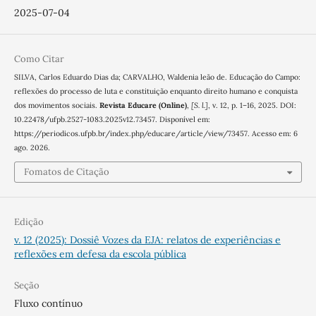
2025-07-04
Como Citar
SILVA, Carlos Eduardo Dias da; CARVALHO, Waldenia leão de. Educação do Campo:
reflexões do processo de luta e constituição enquanto direito humano e conquista
dos movimentos sociais.
Revista Educare (Online)
,
[S. l.]
, v. 12, p. 1–16, 2025. DOI:
10.22478/ufpb.2527-1083.2025v12.73457. Disponível em:
https://periodicos.ufpb.br/index.php/educare/article/view/73457. Acesso em: 6
ago. 2026.
Fomatos de Citação
Edição
v. 12 (2025): Dossiê Vozes da EJA: relatos de experiências e
reflexões em defesa da escola pública
Seção
Fluxo contínuo