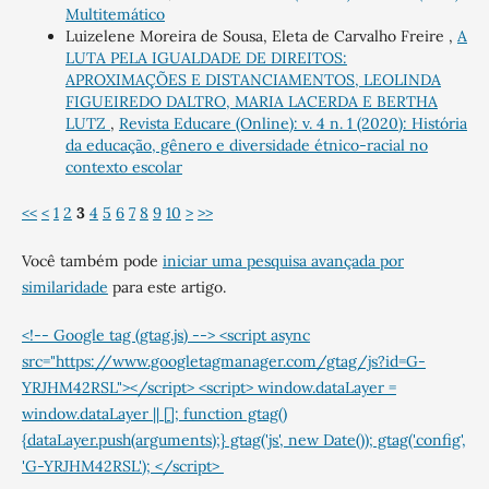
Multitemático
Luizelene Moreira de Sousa, Eleta de Carvalho Freire ,
A
LUTA PELA IGUALDADE DE DIREITOS:
APROXIMAÇÕES E DISTANCIAMENTOS, LEOLINDA
FIGUEIREDO DALTRO, MARIA LACERDA E BERTHA
LUTZ
,
Revista Educare (Online): v. 4 n. 1 (2020): História
da educação, gênero e diversidade étnico-racial no
contexto escolar
<<
<
1
2
3
4
5
6
7
8
9
10
>
>>
Você também pode
iniciar uma pesquisa avançada por
similaridade
para este artigo.
<!-- Google tag (gtag.js) --> <script async
src="https://www.googletagmanager.com/gtag/js?id=G-
YRJHM42RSL"></script> <script> window.dataLayer =
window.dataLayer || []; function gtag()
{dataLayer.push(arguments);} gtag('js', new Date()); gtag('config',
'G-YRJHM42RSL'); </script>