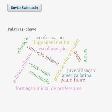
Enviar Submissão
Palavras-chave
educação.
ecoformacao
políticas educacionais;
linguagem neutra
educação infantil
escolarização.
idosos.
bncc;
política pública.
cotas -uepb
juvenilização.
contestado
américa latina.
paulo freire
formação inicial de professores.