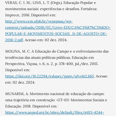
VERAS, C. I. M.; LINS, L. T. (Orgs.). Educação Popular e
movimentos sociais: experiências e desafios. Fortaleza:
Imprece, 2016. Disponível em:
http://www.ccm.ufpb.br/vepopsus/wp-
content/uploads/2018/02/Livro-EDUCA%C3%87%C3%83O-
POPULAR-E-MOVIMENTOS-SOCIAIS_11-DE-AGOSTO-DE-
2016-2.pdf
. Acesso em: 02 dez. 2024.
MOLINA, M. C. A Educação do Campo e o enfrentamento das
tendências das atuais políticas públicas. Educação em
Perspectiva, Viçosa, v. 6, n. 2, p. 378-400, jul./dez. 2015.
Disponível em:
https://doi.org/10.22294/eduper/ppge/ufv.v6i2.665
. Acesso
em: 02 dez. 2024.
MUNARIM, A. Movimento nacional de educação do campo:
uma trajetória em construção -GT-03: Movimentos Sociais e
Educação. 2018. Disponível em:
https://www.anped.org.br/sites/default/files/gt03-4244-