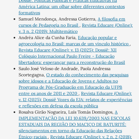
Dossiê: Políticas Públicas e Práticas Educativas na
América Latina: um olhar sobre diferentes contextos
formativos
Samuel Mendonça, Andressa Gotierra,
A filosofia em
cursos de Pedagogia no Brasil
,
Revista Educare (Online):
v. 3 n. 2 (2019): Multitemático
Andréa Alice da Cunha Faria,
Educação popular e
agroecologia no Brasil: marcas de um vínculo histórico
,
Revista Educare (Online): v. 13 (2025): Dossiê: XII
Colóquio Internacional Paulo Freire - Educação
libertadora: esperançar para a reconstrução do Brasil
Saulo José Veloso de Andrade, Paola Andressa
Scortegagna,
O estado do conhecimento das pesquisas
sobre idosos e a Educação de Jovens e Adultos no
Programa de Pós-Graduação em Educação da UFPB
entre os anos de 2011 e 2020
,
Revista Educare (Online):
v. 12 (2025): Dossiê Vozes da EJA: relatos de experiências
e reflexões em defesa da escola pública
Rosalva Girão Nogueira, Luís Tomás Domingos,
A
IMPLEMENTAÇÃO DA LEI 10.639/2003 NAS ESCOLAS
ESTADUAIS DA REGIÃO DO MACIÇO DE BATURITÉ:
silenciamentos em torno da Educação das Relações
Étnico-raciais
,
Revista Educare (Online): v. 2 n. 2 (2018):