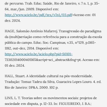
de percurso. Trab. Educ. Saúde, Rio de Janeiro, v. 7 n. 1, p. 35-
64, mar./jun. 2009. Disponível em:
http://www.scielo.br/pdf/tes/v7n1/03.pdf
>Acesso em: 01
dez. 2024.
HAGE, Salomão Antônio Mufarrej. Transgressão do paradigma
da (multi)seriação como referência para a construção da escola
pública do campo. Educ. Soc. Campinas, v.35, nº129, p.1165-
1182, out-dez, 2014. Disponível em:
http://www.scielo.br/scielo.php?pid=S0101-
73302014000401165&script=sci_abstract&tlng=pt. Acesso em:
01 dez. 2024.
HALL, Stuart. A identidade cultural na pós-modernidade.
Tradução: Tomaz Tadeu da Silva, Guaracira Lopes Louro. 4. ed.
Rio de Janeiro: DP&A. 2000. 102 p.
LINS, L. T. Teorias sobre os movimentos sociais: projetos de
sociedade em disputa, p. 12-33. In: FIGUEIREDO, J. B.A.;