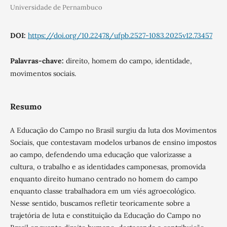
Universidade de Pernambuco
DOI:
https://doi.org/10.22478/ufpb.2527-1083.2025v12.73457
Palavras-chave:
direito, homem do campo, identidade,
movimentos sociais.
Resumo
A Educação do Campo no Brasil surgiu da luta dos Movimentos
Sociais, que contestavam modelos urbanos de ensino impostos
ao campo, defendendo uma educação que valorizasse a
cultura, o trabalho e as identidades camponesas, promovida
enquanto direito humano centrado no homem do campo
enquanto classe trabalhadora em um viés agroecológico.
Nesse sentido, buscamos refletir teoricamente sobre a
trajetória de luta e constituição da Educação do Campo no