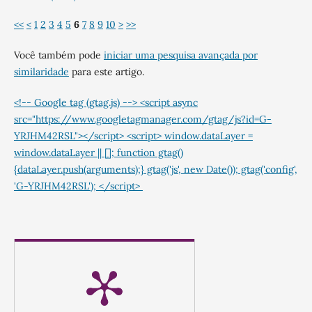
<<
<
1
2
3
4
5
6
7
8
9
10
>
>>
Você também pode
iniciar uma pesquisa avançada por
similaridade
para este artigo.
<!-- Google tag (gtag.js) --> <script async
src="https://www.googletagmanager.com/gtag/js?id=G-
YRJHM42RSL"></script> <script> window.dataLayer =
window.dataLayer || []; function gtag()
{dataLayer.push(arguments);} gtag('js', new Date()); gtag('config',
'G-YRJHM42RSL'); </script>