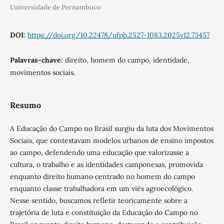
Universidade de Pernambuco
DOI:
https://doi.org/10.22478/ufpb.2527-1083.2025v12.73457
Palavras-chave:
direito, homem do campo, identidade,
movimentos sociais.
Resumo
A Educação do Campo no Brasil surgiu da luta dos Movimentos
Sociais, que contestavam modelos urbanos de ensino impostos
ao campo, defendendo uma educação que valorizasse a
cultura, o trabalho e as identidades camponesas, promovida
enquanto direito humano centrado no homem do campo
enquanto classe trabalhadora em um viés agroecológico.
Nesse sentido, buscamos refletir teoricamente sobre a
trajetória de luta e constituição da Educação do Campo no