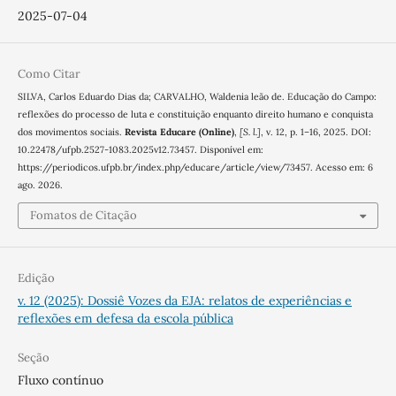
2025-07-04
Como Citar
SILVA, Carlos Eduardo Dias da; CARVALHO, Waldenia leão de. Educação do Campo:
reflexões do processo de luta e constituição enquanto direito humano e conquista
dos movimentos sociais.
Revista Educare (Online)
,
[S. l.]
, v. 12, p. 1–16, 2025. DOI:
10.22478/ufpb.2527-1083.2025v12.73457. Disponível em:
https://periodicos.ufpb.br/index.php/educare/article/view/73457. Acesso em: 6
ago. 2026.
Fomatos de Citação
Edição
v. 12 (2025): Dossiê Vozes da EJA: relatos de experiências e
reflexões em defesa da escola pública
Seção
Fluxo contínuo