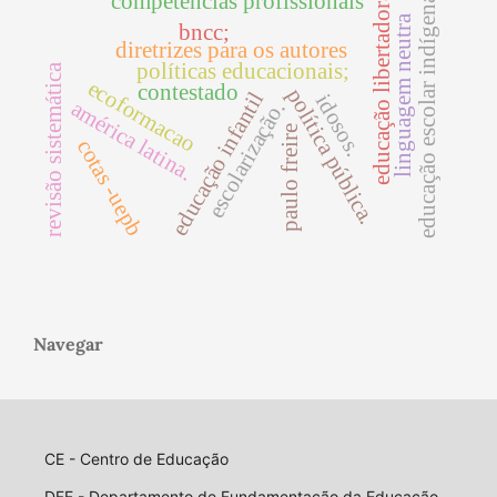
competências profissionais
educação libertadora
educação escolar indígena
linguagem neutra
bncc;
diretrizes para os autores
políticas educacionais;
revisão sistemática
ecoformacao
contestado
política pública.
educação infantil
idosos.
américa latina.
escolarização.
paulo freire
cotas -uepb
Navegar
CE - Centro de Educação
DFE - Departamento de Fundamentação da Educação