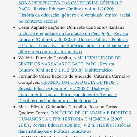
SOB A PERSPECTIVA DAS CATEGORIAS GÊNERO E
RAÇA
,
Revista Educare (Online): v. 4 n. 1 (2020):
História da educação, gênero e diversidade étnico-racial
no contexto escolar
Cesar Augusto Eugenio, Donizete dos Santos Santana,
Inclusão e equidade na formação do Pedagogo
,
Revista
Educare (Online): v. 10 (2024): Dossiê: Políticas Públicas
e Práticas Educativas na América Latina: um olhar sobre
diferentes contextos formativos
Walkíria Pinto de Carvalho,
A MULTIPLICIDADE DE
SENTIDOS NAS SALAS DE BATE-PAPO
,
Revista
Educare (Online): v. 2 n. 2 (2018): Multitemático
Fernando Cézar Bezerra de Andrade, Catarina Carneiro
Gonçalves,
QUANDO UM CEGO GUIA OUTROS:
,
Revista Educare (Online): v. 7 (2022): Diálogos
Fundamentais para a Formação docente: Temas e
Desafios dos Fundamentos da Educação
Maria Elizete Guimarães Carvalho, Rossana Farias
Queiroz Ferrer,
O NÚCLEO DE CIDADANIA E DIREITOS
HUMANOS DA UFPB: HISTÓRIA E MEMÓRIA (2007-
2015)
,
Revista Educare (Online): v. 2 n. 1 (2018): Histórias
das Instituições e Práticas Educativas