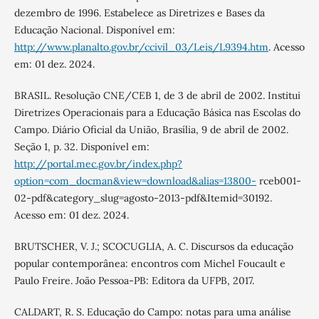
dezembro de 1996. Estabelece as Diretrizes e Bases da
Educação Nacional. Disponível em:
http://www.planalto.gov.br/ccivil_03/Leis/L9394.htm
. Acesso
em: 01 dez. 2024.
BRASIL. Resolução CNE/CEB 1, de 3 de abril de 2002. Institui
Diretrizes Operacionais para a Educação Básica nas Escolas do
Campo. Diário Oficial da União, Brasília, 9 de abril de 2002.
Seção 1, p. 32. Disponível em:
http://portal.mec.gov.br/index.php?
option=com_docman&view=download&alias=13800-
rceb001-
02-pdf&category_slug=agosto-2013-pdf&Itemid=30192.
Acesso em: 01 dez. 2024.
BRUTSCHER, V. J.; SCOCUGLIA, A. C. Discursos da educação
popular contemporânea: encontros com Michel Foucault e
Paulo Freire. João Pessoa-PB: Editora da UFPB, 2017.
CALDART, R. S. Educação do Campo: notas para uma análise