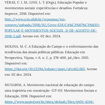
VERAS, C. I. M.; LINS, L. T. (Orgs.). Educação Popular e
movimentos sociais: experiências e desafios. Fortaleza:
Imprece, 2016. Disponível em:
http://www.ccm.ufpb.br/vepopsus/wp-
content/uploads/2018/02/Livro-EDUCA%C3%87%C3%83O-
POPULAR-E-MOVIMENTOS-SOCIAIS_11-DE-AGOSTO-DE-
2016-2.pdf
. Acesso em: 02 dez. 2024.
MOLINA, M. C. A Educação do Campo e o enfrentamento das
tendências das atuais políticas públicas. Educação em
Perspectiva, Viçosa, v. 6, n. 2, p. 378-400, jul./dez. 2015.
Disponível em:
https://doi.org/10.22294/eduper/ppge/ufv.v6i2.665
. Acesso
em: 02 dez. 2024.
MUNARIM, A. Movimento nacional de educação do campo:
uma trajetória em construção -GT-03: Movimentos Sociais e
Educação. 2018. Disponível em:
https://www.anped.org.br/sites/default/files/gt03-4244-