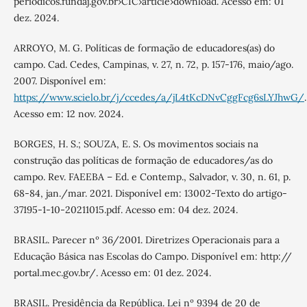
periodicos.fundaj.gov.br›CIC›article›download. Acesso em: 01
dez. 2024.
ARROYO, M. G. Políticas de formação de educadores(as) do
campo. Cad. Cedes, Campinas, v. 27, n. 72, p. 157-176, maio/ago.
2007. Disponível em:
https://www.scielo.br/j/ccedes/a/jL4tKcDNvCggFcg6sLYJhwG/
.
Acesso em: 12 nov. 2024.
BORGES, H. S.; SOUZA, E. S. Os movimentos sociais na
construção das políticas de formação de educadores/as do
campo. Rev. FAEEBA – Ed. e Contemp., Salvador, v. 30, n. 61, p.
68-84, jan./mar. 2021. Disponível em: 13002-Texto do artigo-
37195-1-10-20211015.pdf. Acesso em: 04 dez. 2024.
BRASIL. Parecer nº 36/2001. Diretrizes Operacionais para a
Educação Básica nas Escolas do Campo. Disponível em: http://
portal.mec.gov.br/. Acesso em: 01 dez. 2024.
BRASIL. Presidência da República. Lei nº 9394 de 20 de