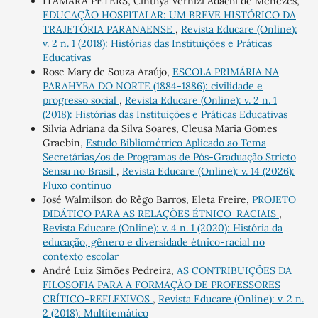
ITAMARA PETERS, Cinthya Vernizi Adachi de Menezes,
EDUCAÇÃO HOSPITALAR: UM BREVE HISTÓRICO DA
TRAJETÓRIA PARANAENSE
,
Revista Educare (Online):
v. 2 n. 1 (2018): Histórias das Instituições e Práticas
Educativas
Rose Mary de Souza Araújo,
ESCOLA PRIMÁRIA NA
PARAHYBA DO NORTE (1884-1886): civilidade e
progresso social
,
Revista Educare (Online): v. 2 n. 1
(2018): Histórias das Instituições e Práticas Educativas
Silvia Adriana da Silva Soares, Cleusa Maria Gomes
Graebin,
Estudo Bibliométrico Aplicado ao Tema
Secretárias/os de Programas de Pós-Graduação Stricto
Sensu no Brasil
,
Revista Educare (Online): v. 14 (2026):
Fluxo contínuo
José Walmilson do Rêgo Barros, Eleta Freire,
PROJETO
DIDÁTICO PARA AS RELAÇÕES ÉTNICO-RACIAIS
,
Revista Educare (Online): v. 4 n. 1 (2020): História da
educação, gênero e diversidade étnico-racial no
contexto escolar
André Luiz Simões Pedreira,
AS CONTRIBUIÇÕES DA
FILOSOFIA PARA A FORMAÇÃO DE PROFESSORES
CRÍTICO-REFLEXIVOS
,
Revista Educare (Online): v. 2 n.
2 (2018): Multitemático