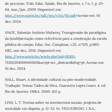
de percurso. Trab. Educ. Saúde, Rio de Janeiro, v. 7 n. 1, p. 35-
64, mar./jun. 2009. Disponível em:
http://www.scielo.br/pdf/tes/v7n1/03.pdf
>Acesso em: 01
dez. 2024.
HAGE, Salomão Antônio Mufarrej. Transgressão do paradigma
da (multi)seriação como referência para a construção da escola
pública do campo. Educ. Soc. Campinas, v.35, nº129, p.1165-
1182, out-dez, 2014. Disponível em:
http://www.scielo.br/scielo.php?pid=S0101-
73302014000401165&script=sci_abstract&tlng=pt. Acesso em:
01 dez. 2024.
HALL, Stuart. A identidade cultural na pós-modernidade.
Tradução: Tomaz Tadeu da Silva, Guaracira Lopes Louro. 4. ed.
Rio de Janeiro: DP&A. 2000. 102 p.
LINS, L. T. Teorias sobre os movimentos sociais: projetos de
sociedade em disputa, p. 12-33. In: FIGUEIREDO, J. B.A.;