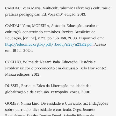
CANDAU, Vera Maria. Multiculturalismo: Diferenças culturais e
práticas pedagógicas. Ed. Vozes;10ª edição, 2013.
CANDAU, Vera; MOREIRA, Antonio. Educação escolar e
cultura(s): construindo caminhos. Revista Brasileira de
Educação, [online], n.23, pp. 156-168, 2003. Disponível em:
http://educa.fcc.org.br/pdf/rbedu/n23/n23a12.pdf
. Acesso
em: 19 Jul. 2024.
COELHO, Wilma de Nazaré Baía. Educação, História e
Problemas: cor e preconceito em discussão. Belo Horizonte:
Mazza edições, 2012.
DUSSEL, Enrique. Ética da Libertação: na idade da
globalização e da exclusão. Petrópolis: Vozes, 2000.
GOMES, Nilma Lino. Diversidade e Currículo. In.: Indagações
sobre currículo: diversidade e currículo. Orgs. Jeanete
Beauchamp, Sandra Denise Pagel, Aricélia Ribeiro do