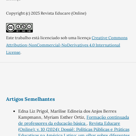
Copyright (c) 2025 Revista Educare (Online)
Este trabalho está licenciado sob uma licença
Creative Commons
Attribution-NonCommercial-NoDerivatives 4.0 International
License
.
Artigos Semelhantes
Edna Liz Prigol, Marilise Edineia dos Anjos Berres
Kampmann, Myriam Esther Ortiz,
Formação continuada
de professores da educação básica
,
Revista Educare
(Online): v. 10 (2024): Dossiê: Políticas Públicas e Práticas
Educativas na América Latina: um olhar sobre diferentes