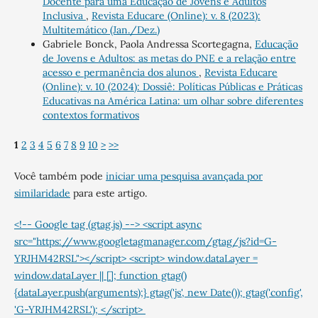
Docente para uma Educação de Jovens e Adultos
Inclusiva
,
Revista Educare (Online): v. 8 (2023):
Multitemático (Jan./Dez.)
Gabriele Bonck, Paola Andressa Scortegagna,
Educação
de Jovens e Adultos: as metas do PNE e a relação entre
acesso e permanência dos alunos
,
Revista Educare
(Online): v. 10 (2024): Dossiê: Políticas Públicas e Práticas
Educativas na América Latina: um olhar sobre diferentes
contextos formativos
1
2
3
4
5
6
7
8
9
10
>
>>
Você também pode
iniciar uma pesquisa avançada por
similaridade
para este artigo.
<!-- Google tag (gtag.js) --> <script async
src="https://www.googletagmanager.com/gtag/js?id=G-
YRJHM42RSL"></script> <script> window.dataLayer =
window.dataLayer || []; function gtag()
{dataLayer.push(arguments);} gtag('js', new Date()); gtag('config',
'G-YRJHM42RSL'); </script>