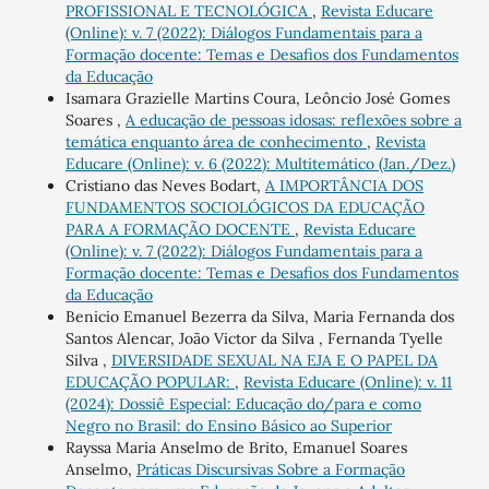
PROFISSIONAL E TECNOLÓGICA
,
Revista Educare
(Online): v. 7 (2022): Diálogos Fundamentais para a
Formação docente: Temas e Desafios dos Fundamentos
da Educação
Isamara Grazielle Martins Coura, Leôncio José Gomes
Soares ,
A educação de pessoas idosas: reflexões sobre a
temática enquanto área de conhecimento
,
Revista
Educare (Online): v. 6 (2022): Multitemático (Jan./Dez.)
Cristiano das Neves Bodart,
A IMPORTÂNCIA DOS
FUNDAMENTOS SOCIOLÓGICOS DA EDUCAÇÃO
PARA A FORMAÇÃO DOCENTE
,
Revista Educare
(Online): v. 7 (2022): Diálogos Fundamentais para a
Formação docente: Temas e Desafios dos Fundamentos
da Educação
Benicio Emanuel Bezerra da Silva, Maria Fernanda dos
Santos Alencar, João Victor da Silva , Fernanda Tyelle
Silva ,
DIVERSIDADE SEXUAL NA EJA E O PAPEL DA
EDUCAÇÃO POPULAR:
,
Revista Educare (Online): v. 11
(2024): Dossiê Especial: Educação do/para e como
Negro no Brasil: do Ensino Básico ao Superior
Rayssa Maria Anselmo de Brito, Emanuel Soares
Anselmo,
Práticas Discursivas Sobre a Formação