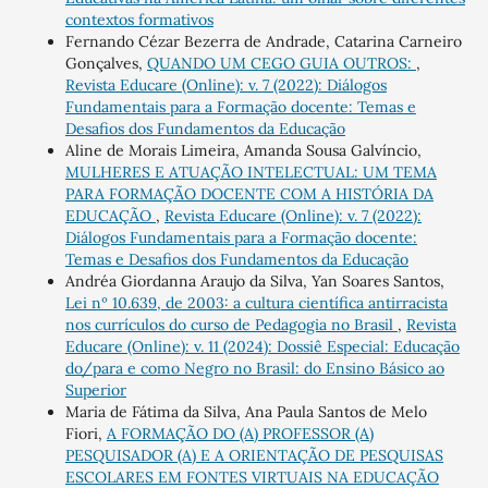
contextos formativos
Fernando Cézar Bezerra de Andrade, Catarina Carneiro
Gonçalves,
QUANDO UM CEGO GUIA OUTROS:
,
Revista Educare (Online): v. 7 (2022): Diálogos
Fundamentais para a Formação docente: Temas e
Desafios dos Fundamentos da Educação
Aline de Morais Limeira, Amanda Sousa Galvíncio,
MULHERES E ATUAÇÃO INTELECTUAL: UM TEMA
PARA FORMAÇÃO DOCENTE COM A HISTÓRIA DA
EDUCAÇÃO
,
Revista Educare (Online): v. 7 (2022):
Diálogos Fundamentais para a Formação docente:
Temas e Desafios dos Fundamentos da Educação
Andréa Giordanna Araujo da Silva, Yan Soares Santos,
Lei nº 10.639, de 2003: a cultura científica antirracista
nos currículos do curso de Pedagogia no Brasil
,
Revista
Educare (Online): v. 11 (2024): Dossiê Especial: Educação
do/para e como Negro no Brasil: do Ensino Básico ao
Superior
Maria de Fátima da Silva, Ana Paula Santos de Melo
Fiori,
A FORMAÇÃO DO (A) PROFESSOR (A)
PESQUISADOR (A) E A ORIENTAÇÃO DE PESQUISAS
ESCOLARES EM FONTES VIRTUAIS NA EDUCAÇÃO