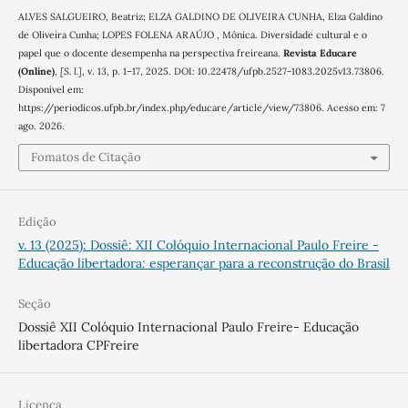
ALVES SALGUEIRO, Beatriz; ELZA GALDINO DE OLIVEIRA CUNHA, Elza Galdino
de Oliveira Cunha; LOPES FOLENA ARAÚJO , Mônica. Diversidade cultural e o
papel que o docente desempenha na perspectiva freireana.
Revista Educare
(Online)
,
[S. l.]
, v. 13, p. 1–17, 2025. DOI: 10.22478/ufpb.2527-1083.2025v13.73806.
Disponível em:
https://periodicos.ufpb.br/index.php/educare/article/view/73806. Acesso em: 7
ago. 2026.
Fomatos de Citação
Edição
v. 13 (2025): Dossiê: XII Colóquio Internacional Paulo Freire -
Educação libertadora: esperançar para a reconstrução do Brasil
Seção
Dossiê XII Colóquio Internacional Paulo Freire- Educação
libertadora CPFreire
Licença