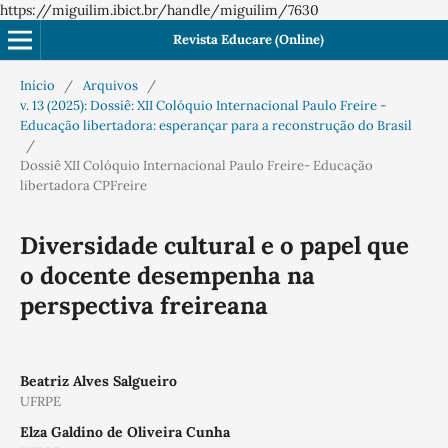
https://miguilim.ibict.br/handle/miguilim/7630
Revista Educare (Online)
Início
/
Arquivos
/
v. 13 (2025): Dossiê: XII Colóquio Internacional Paulo Freire -
Educação libertadora: esperançar para a reconstrução do Brasil
/
Dossiê XII Colóquio Internacional Paulo Freire- Educação
libertadora CPFreire
Diversidade cultural e o papel que
o docente desempenha na
perspectiva freireana
Beatriz Alves Salgueiro
UFRPE
Elza Galdino de Oliveira Cunha