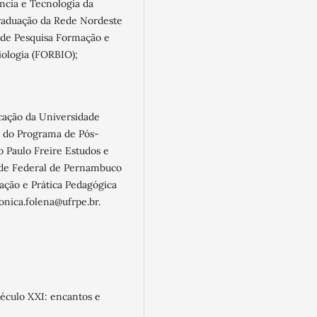
ncia e Tecnologia da
raduação da Rede Nordeste
e Pesquisa Formação e
iologia (FORBIO);
cação da Universidade
a do Programa de Pós-
Paulo Freire Estudos e
dade Federal de Pernambuco
ção e Prática Pedagógica
onica.folena@ufrpe.br.
éculo XXI: encantos e