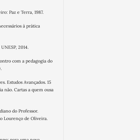
ro: Paz e Terra, 1987.
ecessários à prática
: UNESP, 2014.
contro com a pedagogia do
.
res. Estudos Avançados. 15
 tia não. Cartas a quem ousa
diano do Professor.
io Lourenço de Oliveira.
mpo: para uma nova