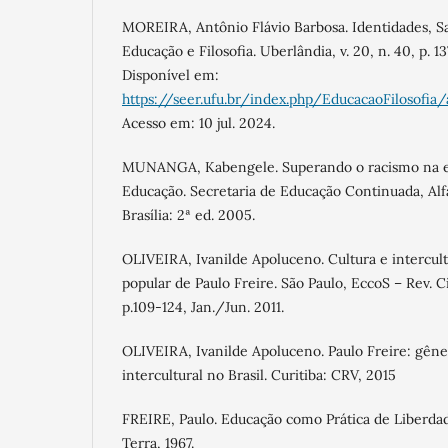
MOREIRA, Antônio Flávio Barbosa. Identidades, Sab
Educação e Filosofia. Uberlândia, v. 20, n. 40, p. 13
Disponível em:
https://seer.ufu.br/index.php/EducacaoFilosofia
Acesso em: 10 jul. 2024.
MUNANGA, Kabengele. Superando o racismo na es
Educação. Secretaria de Educação Continuada, Alf
Brasília: 2ª ed. 2005.
OLIVEIRA, Ivanilde Apoluceno. Cultura e intercul
popular de Paulo Freire. São Paulo, EccoS – Rev. Cie
p.109-124, Jan./Jun. 2011.
OLIVEIRA, Ivanilde Apoluceno. Paulo Freire: gên
intercultural no Brasil. Curitiba: CRV, 2015
FREIRE, Paulo. Educação como Prática de Liberdade
Terra, 1967.