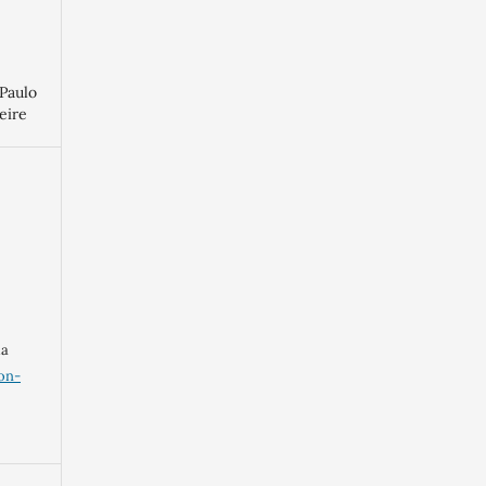
 Paulo
eire
ma
on-