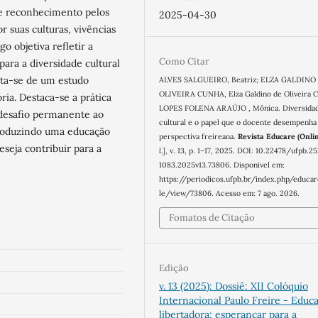
 e reconhecimento pelos
2025-04-30
 suas culturas, vivências
o objetiva refletir a
Como Citar
ra a diversidade cultural
ata-se de um estudo
ALVES SALGUEIRO, Beatriz; ELZA GALDINO
OLIVEIRA CUNHA, Elza Galdino de Oliveira C
ria. Destaca-se a prática
LOPES FOLENA ARAÚJO , Mônica. Diversida
 desafio permanente ao
cultural e o papel que o docente desempenha
roduzindo uma educação
perspectiva freireana.
Revista Educare (Onli
seja contribuir para a
l.]
, v. 13, p. 1–17, 2025. DOI: 10.22478/ufpb.2
1083.2025v13.73806. Disponível em:
https://periodicos.ufpb.br/index.php/educar
le/view/73806. Acesso em: 7 ago. 2026.
Fomatos de Citação
Edição
v. 13 (2025): Dossiê: XII Colóquio
Internacional Paulo Freire - Educ
libertadora: esperançar para a