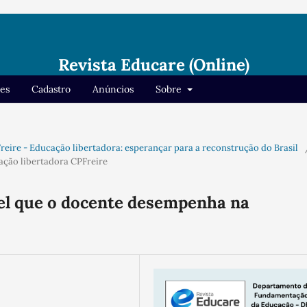
Revista Educare (Online)
res
Cadastro
Anúncios
Sobre
o Freire - Educação libertadora: esperançar para a reconstrução do Brasil
cação libertadora CPFreire
pel que o docente desempenha na