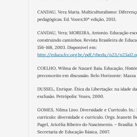
CANDAU, Vera Maria. Multiculturalismo: Diferenças
pedagógicas. Ed. Vozes;10ª edição, 2013.
CANDAU, Vera; MOREIRA, Antonio. Educação escola
construindo caminhos. Revista Brasileira de Educaç
156-168, 2003. Disponível em:
http://educa.fcc.org.br/pdf/rbedu/n23/n23a12.p
COELHO, Wilma de Nazaré Baía. Educação, Históri
preconceito em discussão. Belo Horizonte: Mazza 
DUSSEL, Enrique. Ética da Libertação: na idade da
exclusão. Petrópolis: Vozes, 2000.
GOMES, Nilma Lino. Diversidade e Currículo. In.:
currículo: diversidade e currículo. Orgs. Jeanete
Pagel, Aricélia Ribeiro do Nascimento. – Brasília:
Secretaria de Educação Básica, 2007.