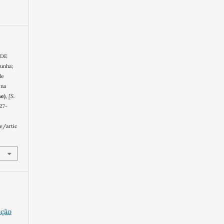
 DE
unha;
de
 na
ne)
,
[S.
527-
e/artic
ação