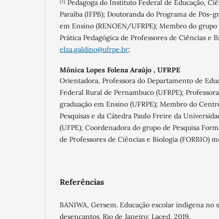
[1]
Pedagoga do Instituto Federal de Educação, Ciê
Paraíba (IFPB); Doutoranda do Programa de Pós-g
em Ensino (RENOEN/UFRPE); Membro do grupo d
Prática Pedagógica de Professores de Ciências e B
elza.galdino@ufrpe.br
;
Mônica Lopes Folena Araújo ,
UFRPE
Orientadora, Professora do Departamento de Edu
Federal Rural de Pernambuco (UFRPE); Professor
graduação em Ensino (UFRPE); Membro do Centro 
Pesquisas e da Cátedra Paulo Freire da Universi
(UFPE); Coordenadora do grupo de Pesquisa Forma
de Professores de Ciências e Biologia (FORBIO) m
Referências
BANIWA, Gersem. Educação escolar indígena no s
desencantos. Rio de Janeiro: Laced, 2019.