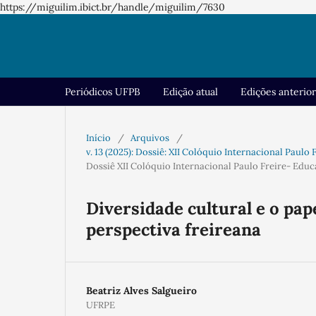
https://miguilim.ibict.br/handle/miguilim/7630
Periódicos UFPB
Edição atual
Edições anterio
Início
/
Arquivos
/
v. 13 (2025): Dossiê: XII Colóquio Internacional Paul
Dossiê XII Colóquio Internacional Paulo Freire- Edu
Diversidade cultural e o pa
perspectiva freireana
Beatriz Alves Salgueiro
UFRPE