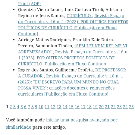
Print (AOP)
Quenizia Vieira Lopes, Luiz Gustavo Tiroli, Adriana
Regina de Jesus Santos,
CURRÍCULO
,
Revista Espaço
do Currículo: v. 16 n. 1 (2023): POR OUTROS PROJETOS
POLÍTICOS DE CURRÍCULO [Publicação em Fluxo
Contínuo]
Adriege Matias Rodrigues, Franklin Kaic Dutra-
Pereira, Saimonton Tinôco,
“SEM LEI NEM REI, ME VI
ARREMESSADO”
,
Revista Espaço do Currículo: v. 16 n.
1 (2023): POR OUTROS PROJETOS POLÍTICOS DE
CURRÍCULO [Publicação em Fluxo Contínuo]
Roger dos Santos, Guilherme Profeta,
DE PROFESSOR
A CURADOR
,
Revista Espaço do Currículo: v. 18 n. 1
(2025): "EU ESCREVO PARA UM MUNDO NO QUAL
POSSA VIVER": criações docentes e reinvenções
curriculares [Publicação em Fluxo Contínuo]
1
2
3
4
5
6
7
8
9
10
11
12
13
14
15
16
17
18
19
20
21
22
23
24
25
Você também pode
iniciar uma pesquisa avançada por
similaridade
para este artigo.