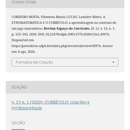
COMO CITAR
CORDEIRO MOITA, Filomena Maria; LUCAS, Leandro Mario. A
ETNOMATEMÁTICA E O CURRÍCULO: a aprendizagem no contexto de
um jogo matemático.
Revista Espaço do Currículo
,
[S. l.]
, v. 13, n. 1,
p. 153–163, 2020. DOI: 10.22478/ufpb.1983-1579.2020v13n1.43974.
Disponível em:
https://periodicos.ufpb.br/index.php/rec/article/view/43974. Acesso
em: 8 ago. 2026.
Fomatos de Citação
EDIÇÃO
v. 13 n. 1 (2020): CURRÍCULO: criações e
(re)insurgência
SEÇÃO