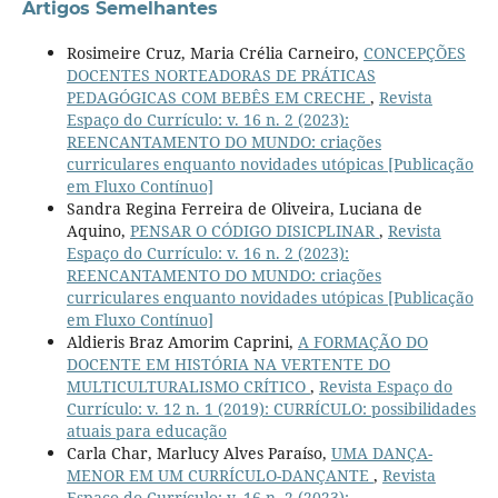
Artigos Semelhantes
Rosimeire Cruz, Maria Crélia Carneiro,
CONCEPÇÕES
DOCENTES NORTEADORAS DE PRÁTICAS
PEDAGÓGICAS COM BEBÊS EM CRECHE
,
Revista
Espaço do Currículo: v. 16 n. 2 (2023):
REENCANTAMENTO DO MUNDO: criações
curriculares enquanto novidades utópicas [Publicação
em Fluxo Contínuo]
Sandra Regina Ferreira de Oliveira, Luciana de
Aquino,
PENSAR O CÓDIGO DISICPLINAR
,
Revista
Espaço do Currículo: v. 16 n. 2 (2023):
REENCANTAMENTO DO MUNDO: criações
curriculares enquanto novidades utópicas [Publicação
em Fluxo Contínuo]
Aldieris Braz Amorim Caprini,
A FORMAÇÃO DO
DOCENTE EM HISTÓRIA NA VERTENTE DO
MULTICULTURALISMO CRÍTICO
,
Revista Espaço do
Currículo: v. 12 n. 1 (2019): CURRÍCULO: possibilidades
atuais para educação
Carla Char, Marlucy Alves Paraíso,
UMA DANÇA-
MENOR EM UM CURRÍCULO-DANÇANTE
,
Revista
Espaço do Currículo: v. 16 n. 2 (2023):