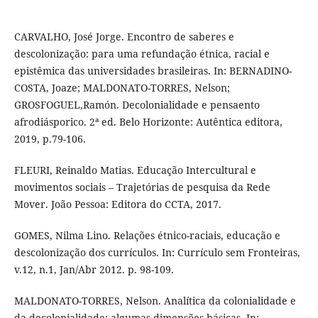
CARVALHO, José Jorge. Encontro de saberes e
descolonização: para uma refundação étnica, racial e
epistêmica das universidades brasileiras. In: BERNADINO-
COSTA, Joaze; MALDONATO-TORRES, Nelson;
GROSFOGUEL,Ramón. Decolonialidade e pensaento
afrodiásporico. 2ª ed. Belo Horizonte: Autêntica editora,
2019, p.79-106.
FLEURI, Reinaldo Matias. Educação Intercultural e
movimentos sociais – Trajetórias de pesquisa da Rede
Mover. João Pessoa: Editora do CCTA, 2017.
GOMES, Nilma Lino. Relações étnico-raciais, educação e
descolonização dos currículos. In: Currículo sem Fronteiras,
v.12, n.1, Jan/Abr 2012. p. 98-109.
MALDONATO-TORRES, Nelson. Analítica da colonialidade e
da decolonialidade: algumas dimensões básicas. In: