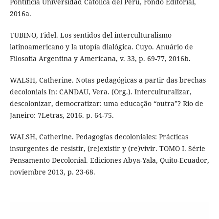
Pontificia Universidad Católica del Perú, Fondo Editorial,
2016a.
TUBINO, Fidel. Los sentidos del interculturalismo
latinoamericano y la utopía dialógica. Cuyo. Anuário de
Filosofía Argentina y Americana, v. 33, p. 69-77, 2016b.
WALSH, Catherine. Notas pedagógicas a partir das brechas
decoloniais In: CANDAU, Vera. (Org.). Interculturalizar,
descolonizar, democratizar: uma educação “outra”? Rio de
Janeiro: 7Letras, 2016. p. 64-75.
WALSH, Catherine. Pedagogías decoloniales: Prácticas
insurgentes de resistir, (re)existir y (re)vivir. TOMO I. Série
Pensamento Decolonial. Ediciones Abya-Yala, Quito-Ecuador,
noviembre 2013, p. 23-68.