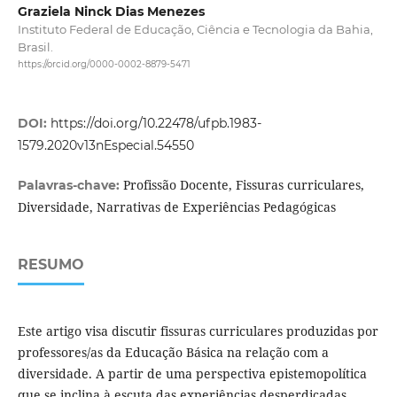
Graziela Ninck Dias Menezes
Instituto Federal de Educação, Ciência e Tecnologia da Bahia,
Brasil.
https://orcid.org/0000-0002-8879-5471
DOI:
https://doi.org/10.22478/ufpb.1983-
1579.2020v13nEspecial.54550
Profissão Docente, Fissuras curriculares,
Palavras-chave:
Diversidade, Narrativas de Experiências Pedagógicas
RESUMO
Este artigo visa discutir fissuras curriculares produzidas por
professores/as da Educação Básica na relação com a
diversidade. A partir de uma perspectiva epistemopolítica
que se inclina à escuta das experiências desperdiçadas