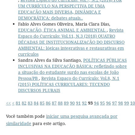
UM CURRÍCULO NA PERSPECTIVA DE UMA
EDUCAÇÃO MAIS DIVERSA, DINÂMICA E
DEMOCRÁTICA: debates atuais..
Fabio Alves Gomes Oliveira, Maria Clara Dias,
EDUCAÇÃO, ÉTICA ANIMAL E AMBIENTAL
,
Revista
Espaço do Currículo: Vol.11, N.3 (2018) QUATRO
DÉCADAS DE INSTITUCIONALIZAÇÃO DO DISCURSO
AMBIENTAL: lógicas integrativas e restaurativas em
currículos
Sandra Alves da Silva Santiago,
POLÍTICAS PÚBLICAS
INCLUSIVAS NA EDUCAÇÃO BÁSICA: refletindo sobre
a situação do estudante surdo nas escolas de João
Pessoa/PB
,
Revista Espaço do Currículo: Vol.8, N.1
(2015) POLÍTICAS CURRICULARES: TECENDO
DISCURSOS PLURAIS
<<
<
81
82
83
84
85
86
87
88
89
90
91
92
93
94
95
96
97
98
99
10
Você também pode
iniciar uma pesquisa avançada por
similaridade
para este artigo.