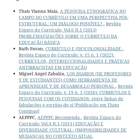
Thais Vianna Maia,
A PESQUISA ETNOGRÁFICA NO
CAMPO DO CURRÍCULO EM UMA PERSPECTIVA PÓS-
ESTRUTURAL: UM DIÁLOGO POSSÍVEL?
,
Revista
Espaço do Currículo: Vol.6 N.1 (2013)
PROBLEMATIZAÇÕES SOBRE O CURRÍCULO DA
EDUCAÇÃO BÁSICA
Ruth Pavan,
CURRÍCULO E (DE)COLONIALIDADE
,
Revista Espaço do Currículo: v. 15 n. 1 (2022):
CURRÍCULOS, INTERSECCIONALIDADES E PRÁTICAS
ANTIRRACISTAS EM EDUCAÇÃO
Miguel Angel Zabalza,
LOS DIARIOS (DE PROFESORES
Y DE ESTUDIANTES) COMO HERRAMIENTA DE
APRENDIZAJE Y DE DESARROLLO PERSONAL
,
Revista
Espaço do Currículo: v. 19 n. 1 (2026): CURRÍCULOS E
PESQUISAS COM OS COTIDIANOS: entre linhas de
fabulações e escritas-de-si [Publicação em Fluxo
Contínuo]
AEPPPC,
AEPPPC Recomenda
,
Revista Espaço do
Currículo: Vol.4 N.1 (2011) EDUCAÇÃO E
DIVERSIDADE CULTURAL: (IM)POSSIBILIDADES DE
MUDANÇAS NO CONTEXTO ATUAL