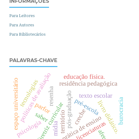
INFORMAÇÕES
Para Leitores
Para Autores
Para Bibliotecários
PALAVRAS-CHAVE
políticas de avaliação
educação física.
espaço universitário
tecnologias
residência pedagógica
resenha
pós-graduação
texto escolar
burocracia
pré-escola
livro didático.
diretriz curricular
parfor
creche
território
saber
prática de ensino
psicologia
licenciaturas
mídia
afeto