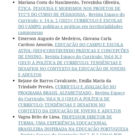
Mariana Costa do Nascimento, Terezinha Oliveira,
ÉTICA, PESQUISA E MODISMOS NOS PROJETOS DE
TCC’S DO CURSO DE PEDAGOGIA
,
Revista Espaço do
Currículo: v. 14 n. 2 (2021): CURRÍCULO E ESCOLAS
DO CAMPO: políticas e práticas em territorialidades
camponesas
Emerson Augusto de Medeiros, Giovana Carla
Cardoso Amorim,
EDUCAÇÃO DO CAMPO E ESCOLA
ATIVA: (DES)CONSTRUINDO PRÁTICAS E CONCEPÇÕES
DE ENSINO
,
Revista Espaço do Currículo: Vol.6 N.3
(2013) A POLÍTICA DE CURRÍCULO: TENDÊNCIAS E
DESAFIOS NO CONTEXTO DA EDUCAÇÃO DE JOVENS
E ADULTOS
Rejane de Barros Cavalcante, Emília Maria da
Trindade Prestes,
CURRÍCULO E AVALIAÇÃO NO
PROGRAMA BRASIL ALFABETIZADO
,
Revista Espaço
do Currículo: Vol.6 N.3 (2013) A POLÍTICA DE
CURRÍCULO: TENDÊNCIAS E DESAFIOS NO
CONTEXTO DA EDUCAÇÃO DE JOVENS E ADULTOS
Vagna Brito de Lima,
PROFESSOR DIRETOR DE
TURMA: UMA EXPERIÊNCIA EDUCACIONAL
BRASILEIRA INSPIRADA NA EDUCAÇÃO PORTUGUESA
,
Revista Espaço do Currículo: Vol.7, N.2 (2014) POR