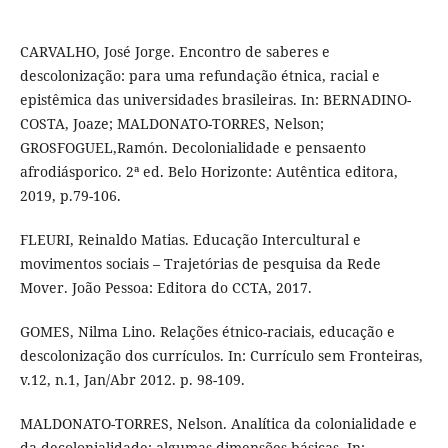
CARVALHO, José Jorge. Encontro de saberes e
descolonização: para uma refundação étnica, racial e
epistêmica das universidades brasileiras. In: BERNADINO-
COSTA, Joaze; MALDONATO-TORRES, Nelson;
GROSFOGUEL,Ramón. Decolonialidade e pensaento
afrodiásporico. 2ª ed. Belo Horizonte: Autêntica editora,
2019, p.79-106.
FLEURI, Reinaldo Matias. Educação Intercultural e
movimentos sociais – Trajetórias de pesquisa da Rede
Mover. João Pessoa: Editora do CCTA, 2017.
GOMES, Nilma Lino. Relações étnico-raciais, educação e
descolonização dos currículos. In: Currículo sem Fronteiras,
v.12, n.1, Jan/Abr 2012. p. 98-109.
MALDONATO-TORRES, Nelson. Analítica da colonialidade e
da decolonialidade: algumas dimensões básicas. In: