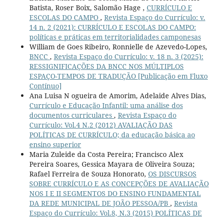
Batista, Roser Boix, Salomão Hage ,
CURRÍCULO E
ESCOLAS DO CAMPO
,
Revista Espaço do Currículo: v.
14 n. 2 (2021): CURRÍCULO E ESCOLAS DO CAMPO:
políticas e práticas em territorialidades camponesas
William de Goes Ribeiro, Ronnielle de Azevedo-Lopes,
BNCC
,
Revista Espaço do Currículo: v. 18 n. 3 (2025):
RESSIGNIFICAÇÕES DA BNCC NOS MÚLTIPLOS
ESPAÇO-TEMPOS DE TRADUÇÃO [Publicação em Fluxo
Contínuo]
Ana Luisa N ogueira de Amorim, Adelaide Alves Dias,
Currículo e Educação Infantil: uma análise dos
documentos curriculares
,
Revista Espaço do
Currículo: Vol.4 N.2 (2012) AVALIAÇÃO DAS
POLÍTICAS DE CURRÍCULO; da educação básica ao
ensino superior
Maria Zuleide da Costa Pereira; Francisco Alex
Pereira Soares, Gessica Mayara de Oliveira Souza;
Rafael Ferreira de Souza Honorato,
OS DISCURSOS
SOBRE CURRÍCULO E AS CONCEPÇÕES DE AVALIAÇÃO
NOS I E II SEGMENTOS DO ENSINO FUNDAMENTAL
DA REDE MUNICIPAL DE JOÃO PESSOA/PB
,
Revista
Espaço do Currículo: Vol.8, N.3 (2015) POLÍTICAS DE