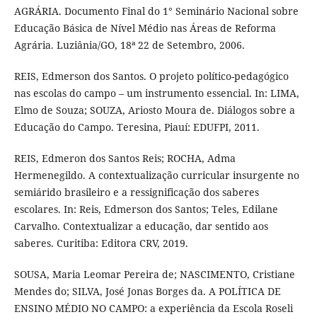
AGRÁRIA. Documento Final do 1° Seminário Nacional sobre
Educação Básica de Nível Médio nas Áreas de Reforma
Agrária. Luziânia/GO, 18ª 22 de Setembro, 2006.
REIS, Edmerson dos Santos. O projeto político-pedagógico
nas escolas do campo – um instrumento essencial. In: LIMA,
Elmo de Souza; SOUZA, Ariosto Moura de. Diálogos sobre a
Educação do Campo. Teresina, Piauí: EDUFPI, 2011.
REIS, Edmeron dos Santos Reis; ROCHA, Adma
Hermenegildo. A contextualização curricular insurgente no
semiárido brasileiro e a ressignificação dos saberes
escolares. In: Reis, Edmerson dos Santos; Teles, Edilane
Carvalho. Contextualizar a educação, dar sentido aos
saberes. Curitiba: Editora CRV, 2019.
SOUSA, Maria Leomar Pereira de; NASCIMENTO, Cristiane
Mendes do; SILVA, José Jonas Borges da. A POLÍTICA DE
ENSINO MÉDIO NO CAMPO: a experiência da Escola Roseli