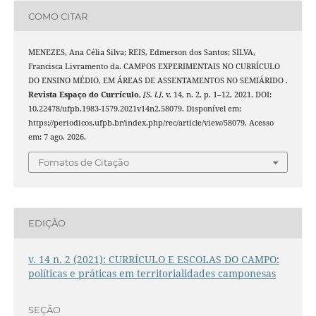
COMO CITAR
MENEZES, Ana Célia Silva; REIS, Edmerson dos Santos; SILVA,
Francisca Livramento da. CAMPOS EXPERIMENTAIS NO CURRÍCULO
DO ENSINO MÉDIO, EM ÁREAS DE ASSENTAMENTOS NO SEMIÁRIDO .
Revista Espaço do Currículo
,
[S. l.]
, v. 14, n. 2, p. 1–12, 2021. DOI:
10.22478/ufpb.1983-1579.2021v14n2.58079. Disponível em:
https://periodicos.ufpb.br/index.php/rec/article/view/58079. Acesso
em: 7 ago. 2026.
Fomatos de Citação
EDIÇÃO
v. 14 n. 2 (2021): CURRÍCULO E ESCOLAS DO CAMPO:
políticas e práticas em territorialidades camponesas
SEÇÃO