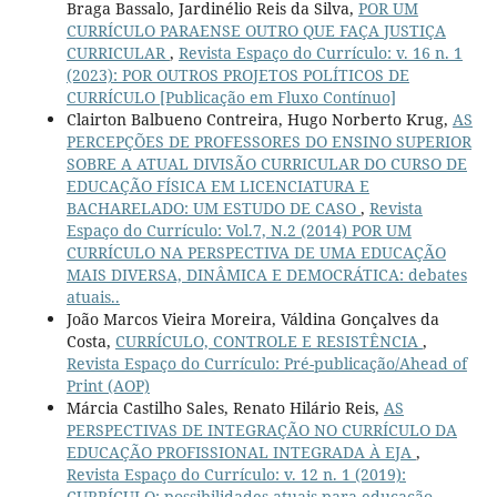
Braga Bassalo, Jardinélio Reis da Silva,
POR UM
CURRÍCULO PARAENSE OUTRO QUE FAÇA JUSTIÇA
CURRICULAR
,
Revista Espaço do Currículo: v. 16 n. 1
(2023): POR OUTROS PROJETOS POLÍTICOS DE
CURRÍCULO [Publicação em Fluxo Contínuo]
Clairton Balbueno Contreira, Hugo Norberto Krug,
AS
PERCEPÇÕES DE PROFESSORES DO ENSINO SUPERIOR
SOBRE A ATUAL DIVISÃO CURRICULAR DO CURSO DE
EDUCAÇÃO FÍSICA EM LICENCIATURA E
BACHARELADO: UM ESTUDO DE CASO
,
Revista
Espaço do Currículo: Vol.7, N.2 (2014) POR UM
CURRÍCULO NA PERSPECTIVA DE UMA EDUCAÇÃO
MAIS DIVERSA, DINÂMICA E DEMOCRÁTICA: debates
atuais..
João Marcos Vieira Moreira, Váldina Gonçalves da
Costa,
CURRÍCULO, CONTROLE E RESISTÊNCIA
,
Revista Espaço do Currículo: Pré-publicação/Ahead of
Print (AOP)
Márcia Castilho Sales, Renato Hilário Reis,
AS
PERSPECTIVAS DE INTEGRAÇÃO NO CURRÍCULO DA
EDUCAÇÃO PROFISSIONAL INTEGRADA À EJA
,
Revista Espaço do Currículo: v. 12 n. 1 (2019):
CURRÍCULO: possibilidades atuais para educação