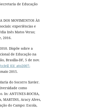
 Secretaria de Educação
UTA DOS MOVIMENTOS ÀS
ociais: experiências e
édia Inês Matos Veras;
e, 2016.
2010. Dispõe sobre a
cional de Educação na
o, Brasília-DF, 5 de nov.
ccivil_03/_ato2007-
 maio 2015.
aria do Socorro Xavier.
niversidade como
mpo. In: ANTUNES-ROCHA,
a, MARTINS, Aracy Alves,
cação do Campo: Escola,