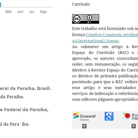
Currículo
Este trabalho está licenciado sob 
licença
Creative Commons Attribu
4.0 International License
.
Ao submeter um artigo à Rev
Espaço do Currículo (REC) e t
aprovado, os autores concorda
ceder, sem remuneração, os segui
direitos à Revista Espaço do Currí
os direitos de primeira publicaçã
permissão para que a REC redistr
esse artigo e seus metadados
ral da Paraíba, Brasil.
serviços de indexação e referênci
da Paraíba.
seus editores julguem apropriados
e Federal da Paraíba,
l da Para´íba.
0
0