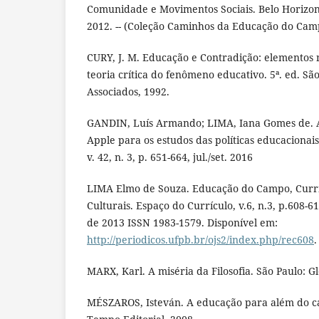
Comunidade e Movimentos Sociais. Belo Horizont
2012. -- (Coleção Caminhos da Educação do Camp
CURY, J. M. Educação e Contradição: elementos
teoria crítica do fenômeno educativo. 5ª. ed. Sã
Associados, 1992.
GANDIN, Luís Armando; LIMA, Iana Gomes de. A
Apple para os estudos das políticas educacionais
v. 42, n. 3, p. 651-664, jul./set. 2016
LIMA Elmo de Souza. Educação do Campo, Currí
Culturais. Espaço do Currículo, v.6, n.3, p.608
de 2013 ISSN 1983-1579. Disponível em:
http://periodicos.ufpb.br/ojs2/index.php/rec608
.
MARX, Karl. A miséria da Filosofia. São Paulo: Gl
MÉSZAROS, Isteván. A educação para além do cap