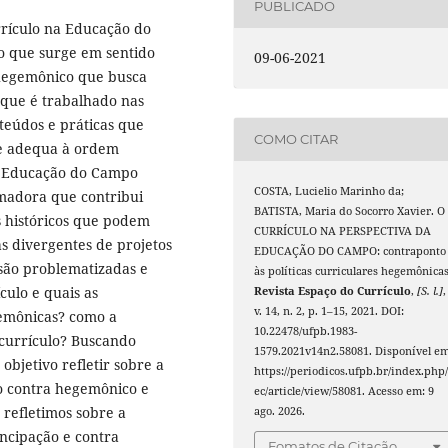
PUBLICADO
urrículo na Educação do
 que surge em sentido
09-06-2021
 hegemônico que busca
 que é trabalhado nas
teúdos e práticas que
COMO CITAR
se adequa à ordem
a Educação do Campo
COSTA, Lucielio Marinho da;
madora que contribui
BATISTA, Maria do Socorro Xavier. O
s históricos que podem
CURRÍCULO NA PERSPECTIVA DA
s divergentes de projetos
EDUCAÇÃO DO CAMPO: contraponto
são problematizadas e
às políticas curriculares hegemônicas
culo e quais as
Revista Espaço do Currículo
,
[S. l.]
,
v. 14, n. 2, p. 1–15, 2021. DOI:
gemônicas? como a
10.22478/ufpb.1983-
currículo? Buscando
1579.2021v14n2.58081. Disponível em
bjetivo refletir sobre a
https://periodicos.ufpb.br/index.php/
o contra hegemônico e
ec/article/view/58081. Acesso em: 9
 refletimos sobre a
ago. 2026.
cipação e contra
Fomatos de Citação