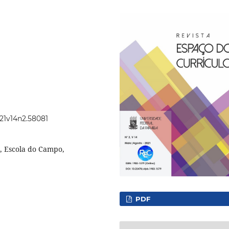
021v14n2.58081
, Escola do Campo,
PDF