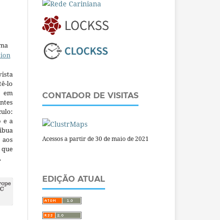
uma
tion
ista
ê-lo
m em
CONTADOR DE VISITAS
ntes
culo:
o e a
ibua
Acessos a partir de 30 de maio de 2021
 aos
a que
.
EDIÇÃO ATUAL