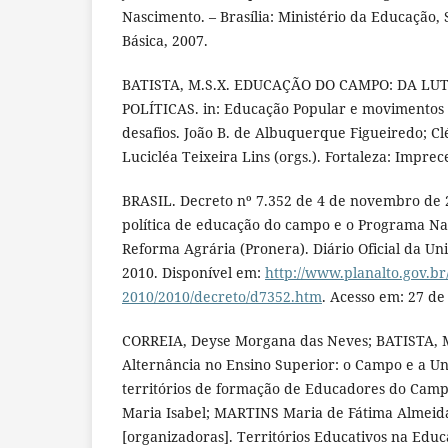
Nascimento. – Brasília: Ministério da Educação,
Básica, 2007.
BATISTA, M.S.X. EDUCAÇÃO DO CAMPO: DA L
POLÍTICAS. in: Educação Popular e movimentos s
desafios. João B. de Albuquerque Figueiredo; Cl
Lucicléa Teixeira Lins (orgs.). Fortaleza: Imprec
BRASIL. Decreto nº 7.352 de 4 de novembro de 
política de educação do campo e o Programa Na
Reforma Agrária (Pronera). Diário Oficial da Uniã
2010. Disponível em:
http://www.planalto.gov.br/
2010/2010/decreto/d7352.htm
. Acesso em: 27 de
CORREIA, Deyse Morgana das Neves; BATISTA, M
Alternância no Ensino Superior: o Campo e a U
territórios de formação de Educadores do Ca
Maria Isabel; MARTINS Maria de Fátima Almeid
[organizadoras]. Territórios Educativos na Edu