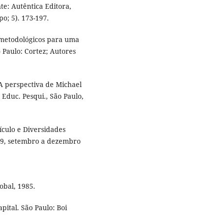
e: Autêntica Editora,
o; 5). 173-197.
 metodológicos para uma
o Paulo: Cortez; Autores
 perspectiva de Michael
 Educ. Pesqui., São Paulo,
culo e Diversidades
-619, setembro a dezembro
obal, 1985.
ital. São Paulo: Boi