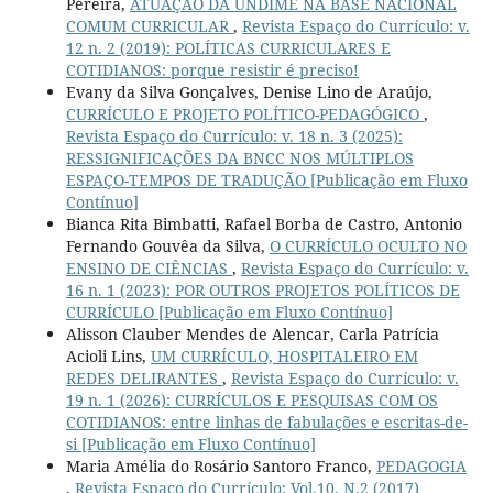
Pereira,
ATUAÇÃO DA UNDIME NA BASE NACIONAL
COMUM CURRICULAR
,
Revista Espaço do Currículo: v.
12 n. 2 (2019): POLÍTICAS CURRICULARES E
COTIDIANOS: porque resistir é preciso!
Evany da Silva Gonçalves, Denise Lino de Araújo,
CURRÍCULO E PROJETO POLÍTICO-PEDAGÓGICO
,
Revista Espaço do Currículo: v. 18 n. 3 (2025):
RESSIGNIFICAÇÕES DA BNCC NOS MÚLTIPLOS
ESPAÇO-TEMPOS DE TRADUÇÃO [Publicação em Fluxo
Contínuo]
Bianca Rita Bimbatti, Rafael Borba de Castro, Antonio
Fernando Gouvêa da Silva,
O CURRÍCULO OCULTO NO
ENSINO DE CIÊNCIAS
,
Revista Espaço do Currículo: v.
16 n. 1 (2023): POR OUTROS PROJETOS POLÍTICOS DE
CURRÍCULO [Publicação em Fluxo Contínuo]
Alisson Clauber Mendes de Alencar, Carla Patrícia
Acioli Lins,
UM CURRÍCULO, HOSPITALEIRO EM
REDES DELIRANTES
,
Revista Espaço do Currículo: v.
19 n. 1 (2026): CURRÍCULOS E PESQUISAS COM OS
COTIDIANOS: entre linhas de fabulações e escritas-de-
si [Publicação em Fluxo Contínuo]
Maria Amélia do Rosário Santoro Franco,
PEDAGOGIA
,
Revista Espaço do Currículo: Vol.10, N.2 (2017)