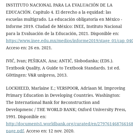
INSTITUTO NACIONAL PARA LA EVALUACIÓN DE LA
EDUCACIÓN. Capítulo 4. El derecho a la equidad: las
escuelas multigrado. La educación obligatoria en México -
Informe 2019. CIudad de México: INEE, Instituto Nacional
para la Evaluación de la Educación, 2021. Disponible en:
https://www.inee.edu.mx/medios/informe2019/stage_01/cap_04
Acceso en: 26 en. 2021.
IVIĆ, Ivan; PEŠIKAN, Ana; ANTIĆ, Slobodanka; (EDS.).
Textbook Quality, A Guide to Textbook Standards. 1st ed.
Göttingen: V&R unipress, 2013.
LOCKHEED, Marlaine E.; VERSPOOR, Adriaan M. Improving
Primary Education in Developing Countries. Washington:
The International Bank for Reconstruction and
Developmenc / THE WORLD BANK; Oxford University Press,
1991. Disponible en:
http://documents1.worldbank.org/curated/en/279761468766168
page.pdf
. Acceso en: 12 nov. 2020.