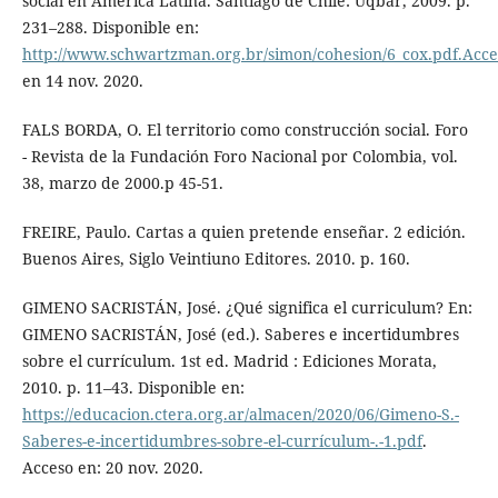
social en América Latina. Santiago de Chile: Uqbar, 2009. p.
231–288. Disponible en:
http://www.schwartzman.org.br/simon/cohesion/6_cox.pdf.Acce
en 14 nov. 2020.
FALS BORDA, O. El territorio como construcción social. Foro
- Revista de la Fundación Foro Nacional por Colombia, vol.
38, marzo de 2000.p 45-51.
FREIRE, Paulo. Cartas a quien pretende enseñar. 2 edición.
Buenos Aires, Siglo Veintiuno Editores. 2010. p. 160.
GIMENO SACRISTÁN, José. ¿Qué significa el curriculum? En:
GIMENO SACRISTÁN, José (ed.). Saberes e incertidumbres
sobre el currículum. 1st ed. Madrid : Ediciones Morata,
2010. p. 11–43. Disponible en:
https://educacion.ctera.org.ar/almacen/2020/06/Gimeno-S.-
Saberes-e-incertidumbres-sobre-el-currículum-.-1.pdf
.
Acceso en: 20 nov. 2020.