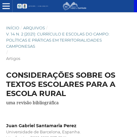
INÍCIO
/
ARQUIVOS
/
V. 14 N. 2 (2021): CURRÍCULO E ESCOLAS DO CAMPO:
POLÍTICAS E PRÁTICAS EM TERRITORIALIDADES
CAMPONESAS
/
Artigos
CONSIDERAÇÕES SOBRE OS
TEXTOS ESCOLARES PARA A
ESCOLA RURAL
uma revisão bibliográfica
Juan Gabriel Santamaria Perez
Universidade de Barcelona, Espanha.