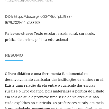
https://orcid.org/0000-0002-3071-224X
DOI:
https://doi.org/10.22478/ufpb.1983-
1579.2021v14n2.58139
Texto escolar, escola rural, curriculo,
Palavras-chave:
prática de ensino, política educacional
RESUMO
O livro didático é uma ferramenta fundamental no
desenvolvimento curricular das instituições de ensino rural.
Existe uma relação direta entre o currículo das escolas
rurais e o livro didático, pois materializa a política do Estado
em sala de aula e promove uma série de valores que não
estão explícitos no currículo. Os professores rurais, em meio
à precariedade, encontram no texto escolar um aliado que