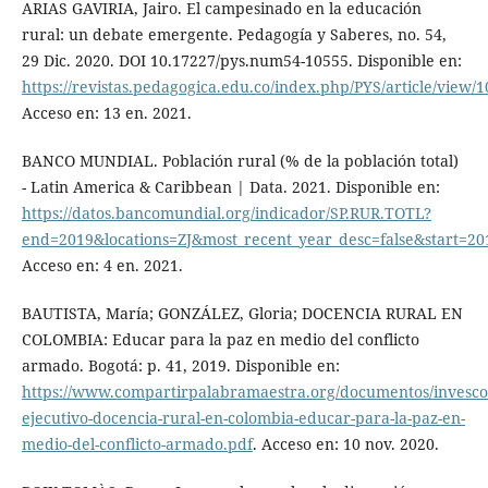
ARIAS GAVIRIA, Jairo. El campesinado en la educación
rural: un debate emergente. Pedagogía y Saberes, no. 54,
29 Dic. 2020. DOI 10.17227/pys.num54-10555. Disponible en:
https://revistas.pedagogica.edu.co/index.php/PYS/article/view/
Acceso en: 13 en. 2021.
BANCO MUNDIAL. Población rural (% de la población total)
- Latin America & Caribbean | Data. 2021. Disponible en:
https://datos.bancomundial.org/indicador/SP.RUR.TOTL?
end=2019&locations=ZJ&most_recent_year_desc=false&start=20
Acceso en: 4 en. 2021.
BAUTISTA, María; GONZÁLEZ, Gloria; DOCENCIA RURAL EN
COLOMBIA: Educar para la paz en medio del conflicto
armado. Bogotá: p. 41, 2019. Disponible en:
https://www.compartirpalabramaestra.org/documentos/invesc
ejecutivo-docencia-rural-en-colombia-educar-para-la-paz-en-
medio-del-conflicto-armado.pdf
. Acceso en: 10 nov. 2020.