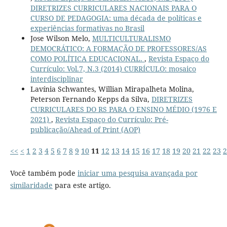
DIRETRIZES CURRICULARES NACIONAIS PARA O
CURSO DE PEDAGOGIA: uma década de políticas e
experiências formativas no Brasil
Jose Wilson Melo,
MULTICULTURALISMO
DEMOCRÁTICO: A FORMAÇÃO DE PROFESSORES/AS
COMO POLÍTICA EDUCACIONAL.
,
Revista Espaço do
Currículo: Vol.7, N.3 (2014) CURRÍCULO: mosaico
interdisciplinar
Lavínia Schwantes, Willian Mirapalheta Molina,
Peterson Fernando Kepps da Silva,
DIRETRIZES
CURRICULARES DO RS PARA O ENSINO MÉDIO (1976 E
2021)
,
Revista Espaço do Currículo: Pré-
publicação/Ahead of Print (AOP)
<<
<
1
2
3
4
5
6
7
8
9
10
11
12
13
14
15
16
17
18
19
20
21
22
23
2
Você também pode
iniciar uma pesquisa avançada por
similaridade
para este artigo.