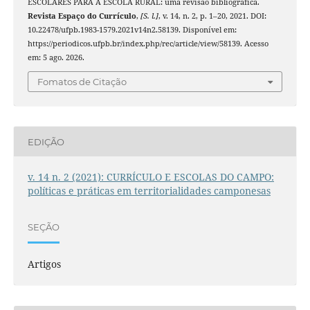
ESCOLARES PARA A ESCOLA RURAL: uma revisão bibliográfica.
Revista Espaço do Currículo
,
[S. l.]
, v. 14, n. 2, p. 1–20, 2021. DOI:
10.22478/ufpb.1983-1579.2021v14n2.58139. Disponível em:
https://periodicos.ufpb.br/index.php/rec/article/view/58139. Acesso
em: 5 ago. 2026.
Fomatos de Citação
EDIÇÃO
v. 14 n. 2 (2021): CURRÍCULO E ESCOLAS DO CAMPO:
políticas e práticas em territorialidades camponesas
SEÇÃO
Artigos