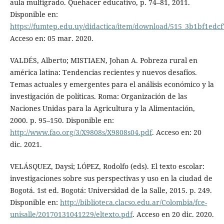
aula multigrado. Quehacer educativo, p. 74–81, 2011.
Disponible en:
https://fumtep.edu.uy/didactica/item/download/515_3b1bf1ed
Acceso en: 05 mar. 2020.
VALDÉS, Alberto; MISTIAEN, Johan A. Pobreza rural en
américa latina: Tendencias recientes y nuevos desafíos.
Temas actuales y emergentes para el análisis económico y la
investigación de políticas. Roma: Organización de las
Naciones Unidas para la Agricultura y la Alimentación,
2000. p. 95–150. Disponible en:
http://www.fao.org/3/X9808s/X9808s04.pdf
. Acceso en: 20
dic. 2021.
VELÁSQUEZ, Daysi; LÓPEZ, Rodolfo (eds). El texto escolar:
investigaciones sobre sus perspectivas y uso en la ciudad de
Bogotá. 1st ed. Bogotá: Universidad de la Salle, 2015. p. 249.
Disponible en:
http://biblioteca.clacso.edu.ar/Colombia/fce-
unisalle/20170131041229/eltexto.pdf
. Acceso en 20 dic. 2020.