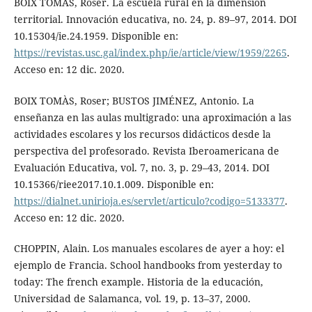
BOIX TOMÀS, Roser. La escuela rural en la dimensión
territorial. Innovación educativa, no. 24, p. 89–97, 2014. DOI
10.15304/ie.24.1959. Disponible en:
https://revistas.usc.gal/index.php/ie/article/view/1959/2265
.
Acceso en: 12 dic. 2020.
BOIX TOMÀS, Roser; BUSTOS JIMÉNEZ, Antonio. La
enseñanza en las aulas multigrado: una aproximación a las
actividades escolares y los recursos didácticos desde la
perspectiva del profesorado. Revista Iberoamericana de
Evaluación Educativa, vol. 7, no. 3, p. 29–43, 2014. DOI
10.15366/riee2017.10.1.009. Disponible en:
https://dialnet.unirioja.es/servlet/articulo?codigo=5133377
.
Acceso en: 12 dic. 2020.
CHOPPIN, Alain. Los manuales escolares de ayer a hoy: el
ejemplo de Francia. School handbooks from yesterday to
today: The french example. Historia de la educación,
Universidad de Salamanca, vol. 19, p. 13–37, 2000.