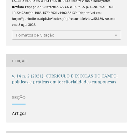
ESCOLARES PARA A ESCOLA RURAL: uma revisão bibliográfica.
Revista Espaço do Currículo
,
[S. l.]
, v. 14, n. 2, p. 1–20, 2021. DOI:
10.22478/ufpb.1983-1579.2021v14n2.58139. Disponível em:
https://periodicos.ufpb.br/index.php/rec/article/view/58139. Acesso
em: 8 ago. 2026.
Fomatos de Citação
EDIÇÃO
v. 14 n. 2 (2021): CURRÍCULO E ESCOLAS DO CAMPO:
políticas e práticas em territorialidades camponesas
SEÇÃO
Artigos