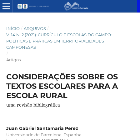
INÍCIO
/
ARQUIVOS
/
V. 14 N. 2 (2021): CURRÍCULO E ESCOLAS DO CAMPO:
POLÍTICAS E PRÁTICAS EM TERRITORIALIDADES
CAMPONESAS
/
Artigos
CONSIDERAÇÕES SOBRE OS
TEXTOS ESCOLARES PARA A
ESCOLA RURAL
uma revisão bibliográfica
Juan Gabriel Santamaria Perez
Universidade de Barcelona, Espanha.