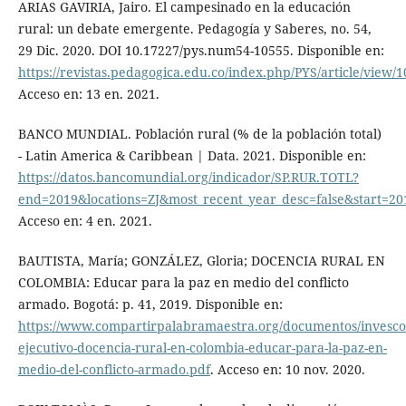
ARIAS GAVIRIA, Jairo. El campesinado en la educación
rural: un debate emergente. Pedagogía y Saberes, no. 54,
29 Dic. 2020. DOI 10.17227/pys.num54-10555. Disponible en:
https://revistas.pedagogica.edu.co/index.php/PYS/article/view/
Acceso en: 13 en. 2021.
BANCO MUNDIAL. Población rural (% de la población total)
- Latin America & Caribbean | Data. 2021. Disponible en:
https://datos.bancomundial.org/indicador/SP.RUR.TOTL?
end=2019&locations=ZJ&most_recent_year_desc=false&start=20
Acceso en: 4 en. 2021.
BAUTISTA, María; GONZÁLEZ, Gloria; DOCENCIA RURAL EN
COLOMBIA: Educar para la paz en medio del conflicto
armado. Bogotá: p. 41, 2019. Disponible en:
https://www.compartirpalabramaestra.org/documentos/invesc
ejecutivo-docencia-rural-en-colombia-educar-para-la-paz-en-
medio-del-conflicto-armado.pdf
. Acceso en: 10 nov. 2020.