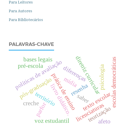
Para Leitores
Para Autores
Para Bibliotecários
PALAVRAS-CHAVE
diretriz curricular
bases legais
escolas democráticas
políticas de avaliação
pré-escola
psicologia
diferenças
prática de ensino
mídia
pós-graduação
resenha
livro didático.
território
texto escolar
saber
creche
parfor
licenciaturas
teorização
voz estudantil
afeto