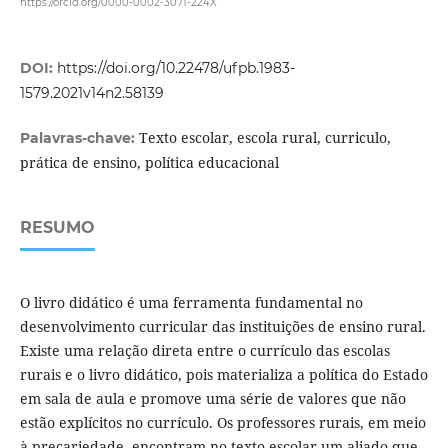
https://orcid.org/0000-0002-3071-224X
DOI:
https://doi.org/10.22478/ufpb.1983-
1579.2021v14n2.58139
Texto escolar, escola rural, curriculo,
Palavras-chave:
prática de ensino, política educacional
RESUMO
O livro didático é uma ferramenta fundamental no
desenvolvimento curricular das instituições de ensino rural.
Existe uma relação direta entre o currículo das escolas
rurais e o livro didático, pois materializa a política do Estado
em sala de aula e promove uma série de valores que não
estão explícitos no currículo. Os professores rurais, em meio
à precariedade, encontram no texto escolar um aliado que