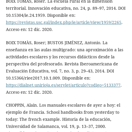
BOIX TOMÀS, Roser. La escuela rural en la dimensión
territorial. Innovación educativa, no. 24, p. 89–97, 2014. DOI
10.15304/ie.24.1959. Disponible en:
https://revistas.usc.gal/index.php/ie/article/view/1959/2265
.
Acceso en: 12 dic. 2020.
BOIX TOMÀS, Roser; BUSTOS JIMÉNEZ, Antonio. La
enseñanza en las aulas multigrado: una aproximación a las
actividades escolares y los recursos didácticos desde la
perspectiva del profesorado. Revista Iberoamericana de
Evaluación Educativa, vol. 7, no. 3, p. 29–43, 2014. DOI
10.15366/riee2017.10.1.009. Disponible en:
https://dialnet.unirioja.es/servlet/articulo?codigo=5133377
.
Acceso en: 12 dic. 2020.
CHOPPIN, Alain. Los manuales escolares de ayer a hoy: el
ejemplo de Francia. School handbooks from yesterday to
today: The french example. Historia de la educación,
Universidad de Salamanca, vol. 19, p. 13–37, 2000.