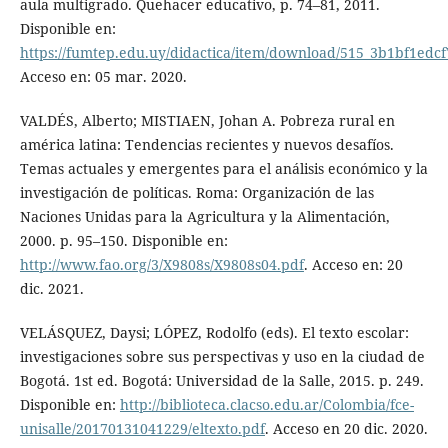
aula multigrado. Quehacer educativo, p. 74–81, 2011.
Disponible en:
https://fumtep.edu.uy/didactica/item/download/515_3b1bf1ed
Acceso en: 05 mar. 2020.
VALDÉS, Alberto; MISTIAEN, Johan A. Pobreza rural en
américa latina: Tendencias recientes y nuevos desafíos.
Temas actuales y emergentes para el análisis económico y la
investigación de políticas. Roma: Organización de las
Naciones Unidas para la Agricultura y la Alimentación,
2000. p. 95–150. Disponible en:
http://www.fao.org/3/X9808s/X9808s04.pdf
. Acceso en: 20
dic. 2021.
VELÁSQUEZ, Daysi; LÓPEZ, Rodolfo (eds). El texto escolar:
investigaciones sobre sus perspectivas y uso en la ciudad de
Bogotá. 1st ed. Bogotá: Universidad de la Salle, 2015. p. 249.
Disponible en:
http://biblioteca.clacso.edu.ar/Colombia/fce-
unisalle/20170131041229/eltexto.pdf
. Acceso en 20 dic. 2020.