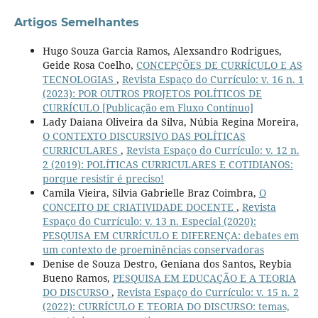
Artigos Semelhantes
Hugo Souza Garcia Ramos, Alexsandro Rodrigues,
Geide Rosa Coelho,
CONCEPÇÕES DE CURRÍCULO E AS
TECNOLOGIAS
,
Revista Espaço do Currículo: v. 16 n. 1
(2023): POR OUTROS PROJETOS POLÍTICOS DE
CURRÍCULO [Publicação em Fluxo Contínuo]
Lady Daiana Oliveira da Silva, Núbia Regina Moreira,
O CONTEXTO DISCURSIVO DAS POLÍTICAS
CURRICULARES
,
Revista Espaço do Currículo: v. 12 n.
2 (2019): POLÍTICAS CURRICULARES E COTIDIANOS:
porque resistir é preciso!
Camila Vieira, Silvia Gabrielle Braz Coimbra,
O
CONCEITO DE CRIATIVIDADE DOCENTE
,
Revista
Espaço do Currículo: v. 13 n. Especial (2020):
PESQUISA EM CURRÍCULO E DIFERENÇA: debates em
um contexto de proeminências conservadoras
Denise de Souza Destro, Geniana dos Santos, Reybia
Bueno Ramos,
PESQUISA EM EDUCAÇÃO E A TEORIA
DO DISCURSO
,
Revista Espaço do Currículo: v. 15 n. 2
(2022): CURRÍCULO E TEORIA DO DISCURSO: temas,