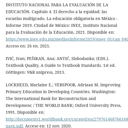
INSTITUTO NACIONAL PARA LA EVALUACIÓN DE LA
EDUCACIÓN. Capítulo 4. El derecho a la equidad: las
escuelas multigrado. La educación obligatoria en México -
Informe 2019. CIudad de México: INEE, Instituto Nacional
para la Evaluación de la Educación, 2021. Disponible en:
https://www.inee.edu.mx/medios/informe2019/stage_01/cap_04
Acceso en: 26 en. 2021.
IVIĆ, Ivan; PEŠIKAN, Ana; ANTIĆ, Slobodanka; (EDS.).
Textbook Quality, A Guide to Textbook Standards. 1st ed.
Göttingen: V&R unipress, 2013.
LOCKHEED, Marlaine E.; VERSPOOR, Adriaan M. Improving
Primary Education in Developing Countries. Washington:
The International Bank for Reconstruction and
Developmenc / THE WORLD BANK; Oxford University Press,
1991. Disponible en:
http://documents1.worldbank.org/curated/en/279761468766168
page.pdf
. Acceso en: 12 nov. 2020.