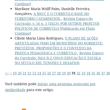
Contínuo]
Marilane Maria Wolff Paim, Danielle Ferreira
Gonçalves,
A BNCC E O CURRÍCULO BASE DO
TERRITÓRIO CATARINENSE
,
Revista Espaço do
Currículo: v. 16 n. 1 (2023): POR OUTROS PROJETOS
POLÍTICOS DE CURRÍCULO [Publicação em Fluxo
Contínuo]
Cibele Maria Lima Rodrigues,
O PLANO DE AÇÕES
ARTICULADAS (PAR) EM MUNICÍPIOS DO NORDESTE:
PRETEXTOS, PROPOSIÇÕES E O CONTEXTO DA
PRÁTICA PEDAGÓGICA E CURRÍCULO
,
Revista Espaço
do Currículo: Vol.6 N.2 (2013) EDUCAÇÃO E ESCOLA
NO SÉCULO XXI: TENSÕES E DESAFIOS
<<
<
19
20
21
22
23
24
25
26
27
28
29
30
31
32
33
34
35
36
37
38
Você também pode
iniciar uma pesquisa avançada por
similaridade
para este artigo.