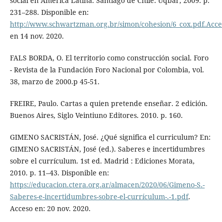
social en América Latina. Santiago de Chile: Uqbar, 2009. p.
231–288. Disponible en:
http://www.schwartzman.org.br/simon/cohesion/6_cox.pdf.Acce
en 14 nov. 2020.
FALS BORDA, O. El territorio como construcción social. Foro
- Revista de la Fundación Foro Nacional por Colombia, vol.
38, marzo de 2000.p 45-51.
FREIRE, Paulo. Cartas a quien pretende enseñar. 2 edición.
Buenos Aires, Siglo Veintiuno Editores. 2010. p. 160.
GIMENO SACRISTÁN, José. ¿Qué significa el curriculum? En:
GIMENO SACRISTÁN, José (ed.). Saberes e incertidumbres
sobre el currículum. 1st ed. Madrid : Ediciones Morata,
2010. p. 11–43. Disponible en:
https://educacion.ctera.org.ar/almacen/2020/06/Gimeno-S.-
Saberes-e-incertidumbres-sobre-el-currículum-.-1.pdf
.
Acceso en: 20 nov. 2020.