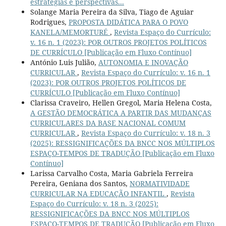
estratégias e perspectivas...
Solange Maria Pereira da Silva, Tiago de Aguiar
Rodrigues,
PROPOSTA DIDÁTICA PARA O POVO
KANELA/MEMORTURÉ
,
Revista Espaço do Currículo:
v. 16 n. 1 (2023): POR OUTROS PROJETOS POLÍTICOS
DE CURRÍCULO [Publicação em Fluxo Contínuo]
António Luis Julião,
AUTONOMIA E INOVAÇÃO
CURRICULAR
,
Revista Espaço do Currículo: v. 16 n. 1
(2023): POR OUTROS PROJETOS POLÍTICOS DE
CURRÍCULO [Publicação em Fluxo Contínuo]
Clarissa Craveiro, Hellen Gregol, Maria Helena Costa,
A GESTÃO DEMOCRÁTICA A PARTIR DAS MUDANÇAS
CURRICULARES DA BASE NACIONAL COMUM
CURRICULAR
,
Revista Espaço do Currículo: v. 18 n. 3
(2025): RESSIGNIFICAÇÕES DA BNCC NOS MÚLTIPLOS
ESPAÇO-TEMPOS DE TRADUÇÃO [Publicação em Fluxo
Contínuo]
Larissa Carvalho Costa, Maria Gabriela Ferreira
Pereira, Geniana dos Santos,
NORMATIVIDADE
CURRICULAR NA EDUCAÇÃO INFANTIL
,
Revista
Espaço do Currículo: v. 18 n. 3 (2025):
RESSIGNIFICAÇÕES DA BNCC NOS MÚLTIPLOS
ESPAÇO-TEMPOS DE TRADUÇÃO [Publicação em Fluxo