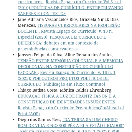
curriculares
,
Revista Espaço do Currículo: Vol.3, n.1
(2010) POLÍTICAS DE CURRÍCULO: ENTRECRUZANDO
SABERES E CONTEXTOS
Jane Adriana Vasconcelos Rios, Graziela Ninck Dias
Menezes,
FISSURAS CURRICULARES NA PROFISSÃO
DOCENTE
,
Revista Espaço do Currículo: v. 13 n.
Especial (2020): PESQUISA EM CURRÍCULO E
DIFERENÇA: debates em um contexto de
proeminências conservadoras
Janssen Felipe da Silva, Aline Renata dos Santos,
TENSÃO ENTRE MEMÓRIA COLONIAL E A MEMÓRIA
DECOLONIAL NA CONSTRUÇÃO DO CURRÍCULO
ESCOLAR
,
Revista Espaço do Currículo: v. 16 n. 1
(2023): POR OUTROS PROJETOS POLÍTICOS DE
CURRÍCULO [Publicação em Fluxo Contínuo]
Thiago Batista Costa, Mônica Caldas Ehrenberg,
EDUCAÇÃO FÍSICA À LUZ DE FRANTZ FANON E A
CONSTITUIÇÃO DE IDENTIDADES INSURGENTES
,
Revista Espaço do Currículo: Pré-publicação/Ahead of
Print (AOP)
Diego dos Santos Reis,
“DA TERRA SAI UM CHEIRO
BOM DE VIDA E NOSSOS PÉS A ELA ESTÃO LIGADOS”
,
Revista Espaço do Currículo: v. 16 n. 1 (2023): POR