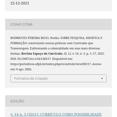
22-12-2021
COMO CITAR
RODRIGUES PEREIRA REGO, Noelia. SOBRE PESQUISA, DIDÁTICA E
FORMAÇÃO: construindo nossas práticas com Currículos que
Transvergem. Enfrentando a colonialidade em suas mais diversas
formas.
Revista Espaço do Currículo
,
[S. l.]
, v. 14, n. 3, p. 1–17, 2021.
DOI: 10.15687/rec.v14i3.60117. Disponível em:
https://periodicos.ufpb.br/index.php/rec/article/view/60117. Acesso
em: 6 ago. 2026.
Fomatos de Citação
EDIÇÃO
v. 14 n. 3 (2021): CURRÍCULO COMO POSSIBILIDADE