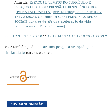
Almeida,
ESPAÇOS E TEMPOS DO CURRÍCULO E
ESPAÇOS DE AUTOEXPRESSÃO E RESISTÊNCIA DOS
JOVENS ESTUDANTES
,
Revista Espaço do Currículo: v.
17 n. 2 (2024): O CURRÍCULO, O TEMPO E AS REDES
SOCIAIS: lugares de afetos e aceleração da vida
[Publicação em Fluxo Contínuo]
<<
<
1
2
3
4
5
6
7
8
9
10
11
12
13
14
15
16
17
18
19
20
21
22
23
2
Você também pode
iniciar uma pesquisa avançada por
similaridade
para este artigo.
ENVIAR SUBMISSÃO