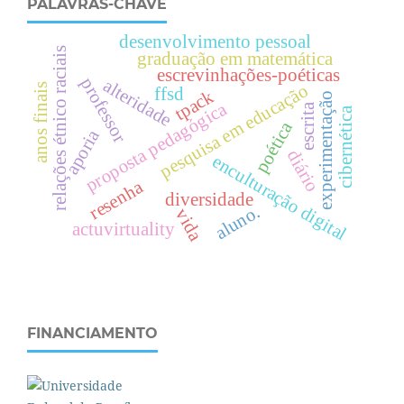
PALAVRAS-CHAVE
desenvolvimento pessoal
relações étnico raciais
graduação em matemática
escrevinhações-poéticas
professor
alteridade
pesquisa em educação
anos finais
ffsd
tpack
experimentação
proposta pedagógica
escrita
cibernética
poética
aporia
diário
enculturação digital
resenha
diversidade
aluno.
vida
actuvirtuality
FINANCIAMENTO