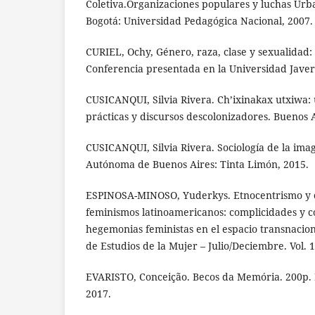
Coletiva.Organizaciones populares y luchas Urb
Bogotá: Universidad Pedagógica Nacional, 2007.
CURIEL, Ochy, Género, raza, clase y sexualidad
Conferencia presentada en la Universidad Javer
CUSICANQUI, Silvia Rivera. Ch’ixinakax utxiwa: 
prácticas y discursos descolonizadores. Buenos A
CUSICANQUI, Silvia Rivera. Sociología de la ima
Autónoma de Buenos Aires: Tinta Limón, 2015.
ESPINOSA-MINOSO, Yuderkys. Etnocentrismo y c
feminismos latinoamericanos: complicidades y co
hegemonias feministas en el espacio transnacion
de Estudios de la Mujer – Julio/Deciembre. Vol. 1
EVARISTO, Conceição. Becos da Memória. 200p. Ri
2017.