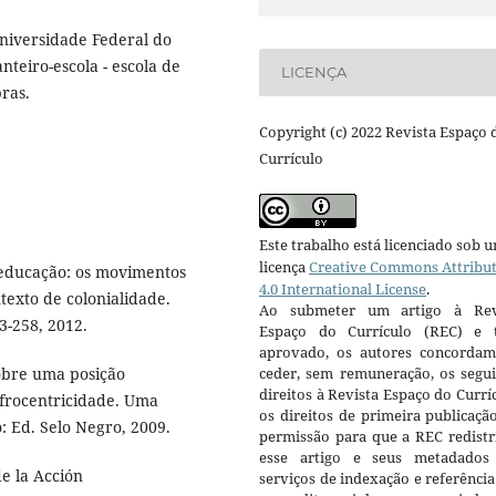
Universidade Federal do
nteiro-escola - escola de
LICENÇA
ras.
Copyright (c) 2022 Revista Espaço 
Currículo
Este trabalho está licenciado sob 
licença
Creative Commons Attribu
educação: os movimentos
4.0 International License
.
texto de colonialidade.
Ao submeter um artigo à Rev
3-258, 2012.
Espaço do Currículo (REC) e t
aprovado, os autores concorda
ceder, sem remuneração, os segui
obre uma posição
direitos à Revista Espaço do Currí
 Afrocentricidade. Uma
os direitos de primeira publicaçã
 Ed. Selo Negro, 2009.
permissão para que a REC redistr
esse artigo e seus metadados
de la Acción
serviços de indexação e referênci