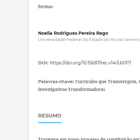
formas
Noelia Rodrigues Pereira Rego
Universidade Federal do Estado do Rio de Janeiro, 
DOI:
https://doi.org/10.15687/rec.v14i3.60117
Currículos que Transvergem, C
Palavras-chave:
Investigativas-Transformadoras
RESUMO
Trazemos em nosso processo de constituição soc