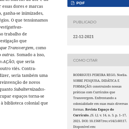
PDF
ar essas dores e marcas
, ganha-se inimizades,
égios. O que tensionamos
PUBLICADO
vestigativas-
so trabalho de
22-12-2021
vestigação que
 que Transvergem
, como
ão
outras.
Somado a isso,
COMO CITAR
rm-AÇÃO
, que seria
outro viés. Contra-
 dizer, seria também uma
RODRIGUES PEREIRA REGO, Noelia.
SOBRE PESQUISA, DIDÁTICA E
e reinvenção de novos
FORMAÇÃO: construindo nossas
nquanto
Subalternizadxs-
práticas com Currículos que
cupar espaços torna-se
Transvergem. Enfrentando a
à biblioteca colonial que
colonialidade em suas mais diversas
formas.
Revista Espaço do
Currículo
,
[S. l.]
, v. 14, n. 3, p. 1–17,
2021. DOI: 10.15687/rec.v14i3.60117.
Disponível em: