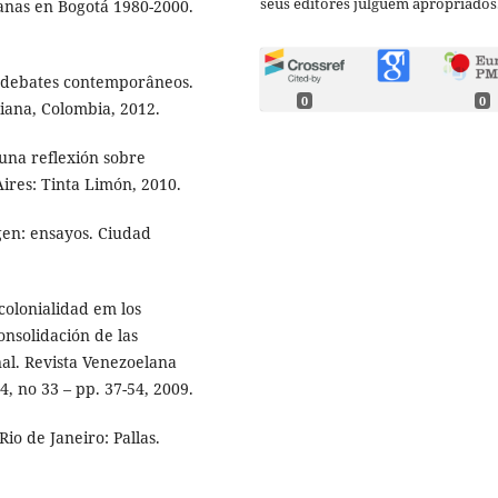
seus editores julguem apropriados
anas en Bogotá 1980-2000.
: debates contemporâneos.
0
0
iana, Colombia, 2012.
una reflexión sobre
ires: Tinta Limón, 2010.
gen: ensayos. Ciudad
olonialidad em los
nsolidación de las
al. Revista Venezoelana
4, no 33 – pp. 37-54, 2009.
o de Janeiro: Pallas.