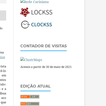
do
CONTADOR DE VISITAS
uma
tion
ista
Acessos a partir de 30 de maio de 2021
ê-lo
m em
ntes
culo:
EDIÇÃO ATUAL
o e a
ibua
 aos
a que