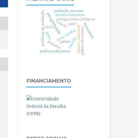
profissão docente
políticas de avaliação
pós-graduação
direitos humanos.
protagonismo indígena
creche
saber
burocracia
diretriz curricular
mídia
prática de ensino
texto escolar
afeto
resenha
território
parfor
política educativa
FINANCIAMENTO