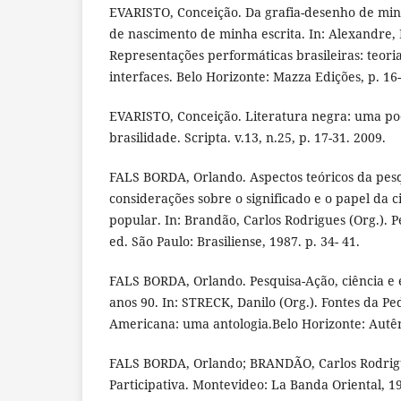
EVARISTO, Conceição. Da grafia-desenho de mi
de nascimento de minha escrita. In: Alexandre, 
Representações performáticas brasileiras: teoria
interfaces. Belo Horizonte: Mazza Edições, p. 16
EVARISTO, Conceição. Literatura negra: uma poé
brasilidade. Scripta. v.13, n.25, p. 17-31. 2009.
FALS BORDA, Orlando. Aspectos teóricos da pesq
considerações sobre o significado e o papel da c
popular. In: Brandão, Carlos Rodrigues (Org.). P
ed. São Paulo: Brasiliense, 1987. p. 34- 41.
FALS BORDA, Orlando. Pesquisa-Ação, ciência e
anos 90. In: STRECK, Danilo (Org.). Fontes da Pe
Americana: uma antologia.Belo Horizonte: Autên
FALS BORDA, Orlando; BRANDÃO, Carlos Rodrigu
Participativa. Montevideo: La Banda Oriental, 1