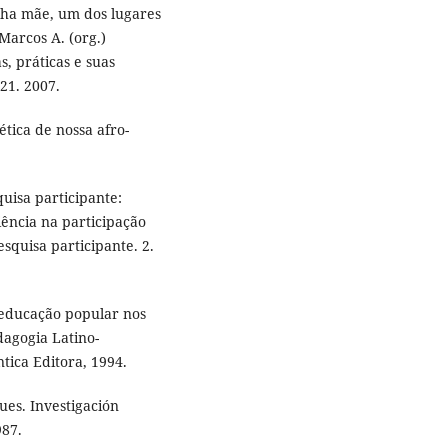
nha mãe, um dos lugares
Marcos A. (org.)
s, práticas e suas
-21. 2007.
tica de nossa afro-
uisa participante:
iência na participação
esquisa participante. 2.
 educação popular nos
dagogia Latino-
tica Editora, 1994.
es. Investigación
987.