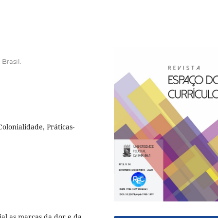
Brasil.
olonialidade, Práticas-
ial as marcas da dor e da