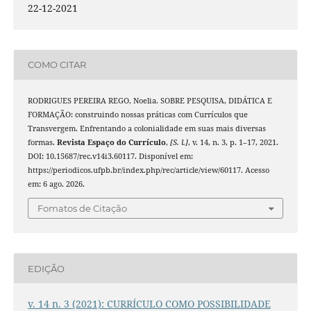
22-12-2021
COMO CITAR
RODRIGUES PEREIRA REGO, Noelia. SOBRE PESQUISA, DIDÁTICA E
FORMAÇÃO: construindo nossas práticas com Currículos que
Transvergem. Enfrentando a colonialidade em suas mais diversas
formas.
Revista Espaço do Currículo
,
[S. l.]
, v. 14, n. 3, p. 1–17, 2021.
DOI: 10.15687/rec.v14i3.60117. Disponível em:
https://periodicos.ufpb.br/index.php/rec/article/view/60117. Acesso
em: 6 ago. 2026.
Fomatos de Citação
EDIÇÃO
v. 14 n. 3 (2021): CURRÍCULO COMO POSSIBILIDADE