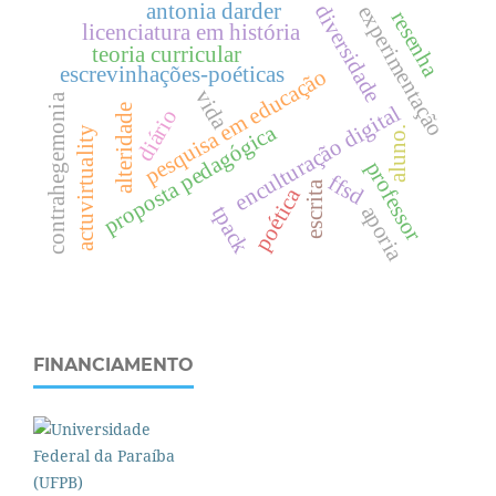
antonia darder
diversidade
experimentação
resenha
licenciatura em história
teoria curricular
escrevinhações-poéticas
pesquisa em educação
vida
contrahegemonia
enculturação digital
alteridade
diário
proposta pedagógica
aluno.
actuvirtuality
professor
ffsd
escrita
poética
aporia
tpack
FINANCIAMENTO