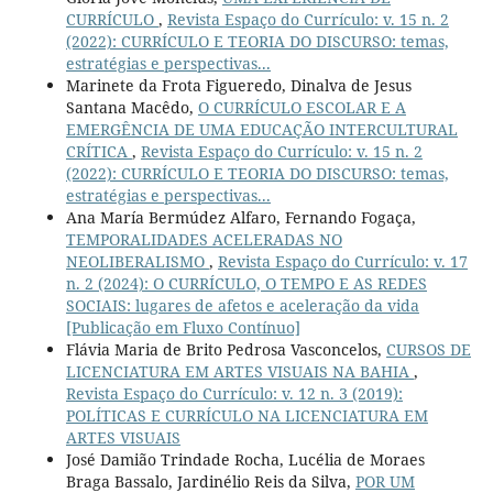
CURRÍCULO
,
Revista Espaço do Currículo: v. 15 n. 2
(2022): CURRÍCULO E TEORIA DO DISCURSO: temas,
estratégias e perspectivas...
Marinete da Frota Figueredo, Dinalva de Jesus
Santana Macêdo,
O CURRÍCULO ESCOLAR E A
EMERGÊNCIA DE UMA EDUCAÇÃO INTERCULTURAL
CRÍTICA
,
Revista Espaço do Currículo: v. 15 n. 2
(2022): CURRÍCULO E TEORIA DO DISCURSO: temas,
estratégias e perspectivas...
Ana María Bermúdez Alfaro, Fernando Fogaça,
TEMPORALIDADES ACELERADAS NO
NEOLIBERALISMO
,
Revista Espaço do Currículo: v. 17
n. 2 (2024): O CURRÍCULO, O TEMPO E AS REDES
SOCIAIS: lugares de afetos e aceleração da vida
[Publicação em Fluxo Contínuo]
Flávia Maria de Brito Pedrosa Vasconcelos,
CURSOS DE
LICENCIATURA EM ARTES VISUAIS NA BAHIA
,
Revista Espaço do Currículo: v. 12 n. 3 (2019):
POLÍTICAS E CURRÍCULO NA LICENCIATURA EM
ARTES VISUAIS
José Damião Trindade Rocha, Lucélia de Moraes
Braga Bassalo, Jardinélio Reis da Silva,
POR UM