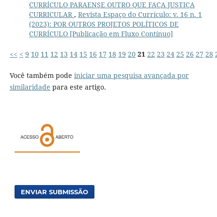
CURRÍCULO PARAENSE OUTRO QUE FAÇA JUSTIÇA
CURRICULAR
,
Revista Espaço do Currículo: v. 16 n. 1
(2023): POR OUTROS PROJETOS POLÍTICOS DE
CURRÍCULO [Publicação em Fluxo Contínuo]
<<
<
9
10
11
12
13
14
15
16
17
18
19
20
21
22
23
24
25
26
27
28
Você também pode
iniciar uma pesquisa avançada por
similaridade
para este artigo.
ENVIAR SUBMISSÃO