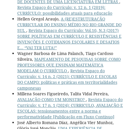
DE DOCENTES DE UMA LICENCIATURA EM LETRAS
,
Revista Espaço do Currículo: v. 12 n. 1 (2019):
CURRÍCULO: possibilidades atuais para educação
Hellen Gregol Araujo,
A (RE)ESTRUTURAÇÃO
CURRICULAR DO ENSINO MÉDIO NO RIO GRANDE DO
SUL
,
Revista Espaço do Currículo: Vol.10, N.3 (2017)
SOBRE POLÍTICAS EM CURRÍCULO E RESISTÊNCIAS E
INVENÇÕES E COTIDIANOS ESCOLARES E DESAFIOS
E... “VAI TER LUTA!”
Wagner Barbosa de Lima Palanch, Tiago Cardoso
Silveira,
MAPEAMENTO DE PESQUISAS SOBRE COMO
PROFESSORES QUE ENSINAM MATEMÁTICA
MODELAM O CURRÍCULO
,
Revista Espaço do
Currículo: v. 14 n. 2 (2021): CURRÍCULO E ESCOLAS
DO CAMPO: políticas e práticas em territorialidades
camponesas
Millena Soares Figueiredo, Talita Vidal Pereira,
AVALIAÇÃO COMO UM MONSTRO?
,
Revista Espaço do
Currículo: v. 17 n. 1 (2024): CURRICULO, AVALIAÇÃO E
ESCOLAS: tensionamentos entre a norma e
performatividade [Publicação em Fluxo Contínuo]
José Alberto Romana Díaz, Angélica Vier Munhoz,
Glòria Jové Monclús,
UMA EXPERIÊNCIA DE