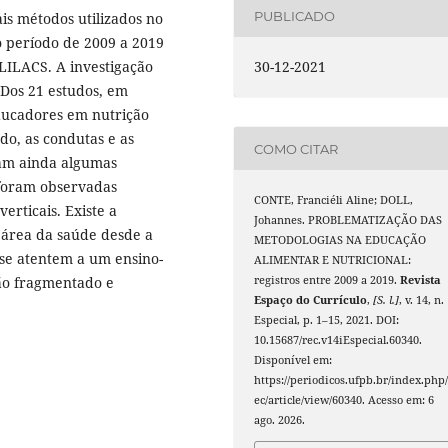
PUBLICADO
is métodos utilizados no
o período de 2009 a 2019
LILACS. A investigação
30-12-2021
. Dos 21 estudos, em
educadores em nutrição
do, as condutas e as
COMO CITAR
ram ainda algumas
 foram observadas
CONTE, Franciéli Aline; DOLL,
verticais. Existe a
Johannes. PROBLEMATIZAÇÃO DAS
 área da saúde desde a
METODOLOGIAS NA EDUCAÇÃO
 se atentem a um ensino-
ALIMENTAR E NUTRICIONAL:
ão fragmentado e
registros entre 2009 a 2019.
Revista
Espaço do Currículo
,
[S. l.]
, v. 14, n.
Especial, p. 1–15, 2021. DOI:
10.15687/rec.v14iEspecial.60340.
Disponível em:
https://periodicos.ufpb.br/index.php/
ec/article/view/60340. Acesso em: 6
ago. 2026.