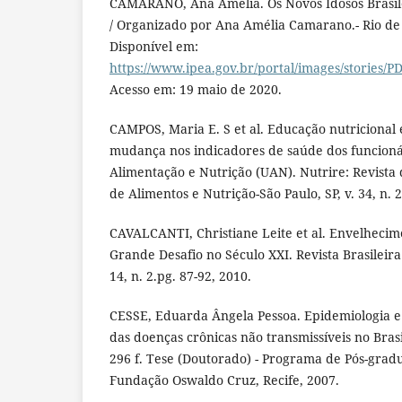
CAMARANO, Ana Amélia. Os Novos Idosos Brasile
/ Organizado por Ana Amélia Camarano.- Rio de 
Disponível em:
https://www.ipea.gov.br/portal/images/stories/P
Acesso em: 19 maio de 2020.
CAMPOS, Maria E. S et al. Educação nutricional 
mudança nos indicadores de saúde dos funcion
Alimentação e Nutrição (UAN). Nutrire: Revista 
de Alimentos e Nutrição-São Paulo, SP, v. 34, n. 2
CAVALCANTI, Christiane Leite et al. Envelheci
Grande Desafio no Século XXI. Revista Brasileira
14, n. 2.pg. 87-92, 2010.
CESSE, Eduarda Ângela Pessoa. Epidemiologia e
das doenças crônicas não transmissíveis no Brasi
296 f. Tese (Doutorado) - Programa de Pós-grad
Fundação Oswaldo Cruz, Recife, 2007.