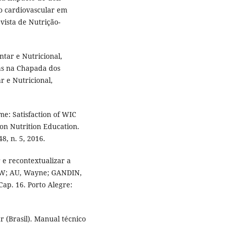
o cardiovascular em
vista de Nutrição-
tar e Nutricional,
as na Chapada dos
r e Nutricional,
ome: Satisfaction of WIC
son Nutrition Education.
8, n. 5, 2016.
 e recontextualizar a
l W; AU, Wayne; GANDIN,
Cap. 16. Porto Alegre:
 (Brasil). Manual técnico