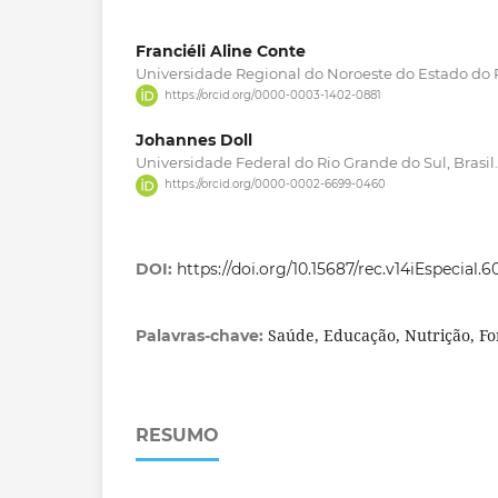
Franciéli Aline Conte
Universidade Regional do Noroeste do Estado do Ri
https://orcid.org/0000-0003-1402-0881
Johannes Doll
Universidade Federal do Rio Grande do Sul, Brasil.
https://orcid.org/0000-0002-6699-0460
DOI:
https://doi.org/10.15687/rec.v14iEspecial.
Saúde, Educação, Nutrição, F
Palavras-chave:
RESUMO