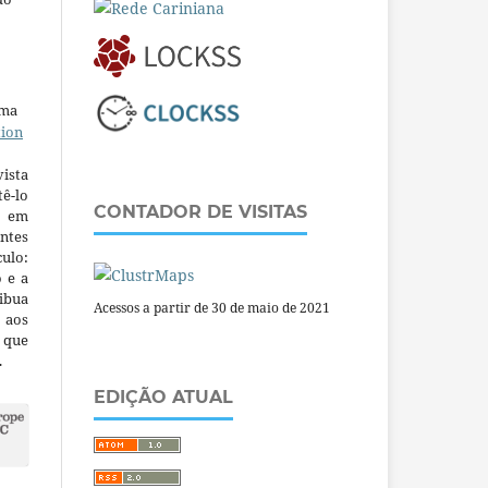
uma
tion
ista
ê-lo
CONTADOR DE VISITAS
m em
ntes
culo:
o e a
ibua
Acessos a partir de 30 de maio de 2021
 aos
a que
.
EDIÇÃO ATUAL