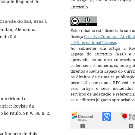
rsidade Regional do
Currículo
Grande do Sul, Brasil.
Landau, Alemanha.
Este trabalho está licenciado sob 
e do Sul.
licença
Creative Commons Attribu
4.0 International License
.
Ao submeter um artigo à Rev
Espaço do Currículo (REC) e t
aprovado, os autores concorda
ceder, sem remuneração, os segui
direitos à Revista Espaço do Currí
os direitos de primeira publicaçã
permissão para que a REC redistr
esse artigo e seus metadados
serviços de indexação e referênci
nutricional e
seus editores julguem apropriados
rire: Revista da
ão Paulo, SP, v. 38, n. 2,
0
0
a Impacto de dois