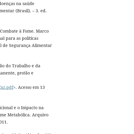
doenças na saúde
ntar (Brasil). – 3. ed.
e Combate à Fome. Marco
l para as políticas
nal de Segurança Alimentar
tão do Trabalho e da
anente, gestão e
faz.pdf
>. Acesso em 13
cional e o Impacto na
me Metabólica. Arquivo
2011.