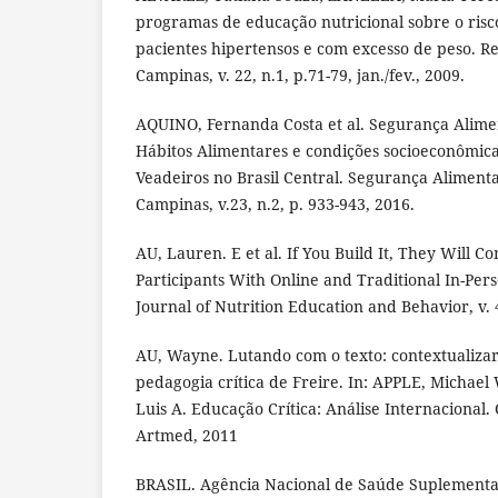
programas de educação nutricional sobre o risc
pacientes hipertensos e com excesso de peso. Re
Campinas, v. 22, n.1, p.71-79, jan./fev., 2009.
AQUINO, Fernanda Costa et al. Segurança Alimen
Hábitos Alimentares e condições socioeconômic
Veadeiros no Brasil Central. Segurança Alimenta
Campinas, v.23, n.2, p. 933-943, 2016.
AU, Lauren. E et al. If You Build It, They Will C
Participants With Online and Traditional In-Per
Journal of Nutrition Education and Behavior, v. 4
AU, Wayne. Lutando com o texto: contextualizar
pedagogia crítica de Freire. In: APPLE, Michae
Luis A. Educação Crítica: Análise Internacional. 
Artmed, 2011
BRASIL. Agência Nacional de Saúde Suplementar