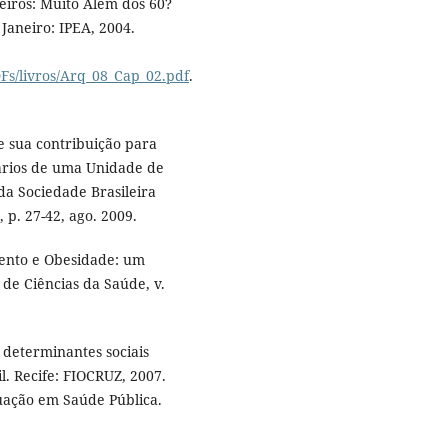
iros: Muito Além dos 60?
Janeiro: IPEA, 2004.
DFs/livros/Arq_08_Cap_02.pdf
.
e sua contribuição para
ários de uma Unidade de
da Sociedade Brasileira
, p. 27-42, ago. 2009.
mento e Obesidade: um
 de Ciências da Saúde, v.
 determinantes sociais
l. Recife: FIOCRUZ, 2007.
uação em Saúde Pública.