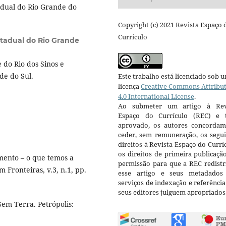
dual do Rio Grande do
Copyright (c) 2021 Revista Espaço 
Currículo
stadual do Rio Grande
do Rio dos Sinos e
de do Sul.
Este trabalho está licenciado sob 
licença
Creative Commons Attribu
4.0 International License
.
Ao submeter um artigo à Rev
Espaço do Currículo (REC) e t
aprovado, os autores concorda
ceder, sem remuneração, os segui
direitos à Revista Espaço do Currí
os direitos de primeira publicaçã
ento – o que temos a
permissão para que a REC redistr
 Fronteiras, v.3, n.1, pp.
esse artigo e seus metadados
serviços de indexação e referênci
seus editores julguem apropriados
em Terra. Petrópolis: