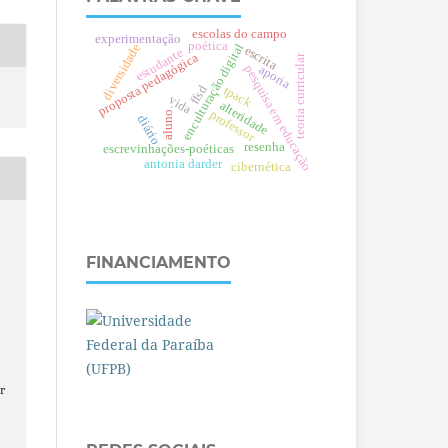
escolas do campo
experimentação
poética
diversidade
enculturação digital
escrita
estudante
proposta pedagógica
teoria curricular
aporia
pesquisa em educação
ffsd
tpack
vida
alteridade
aluno.
professor
diário
resenha
escrevinhações-poéticas
antonia darder
cibernética
FINANCIAMENTO
r