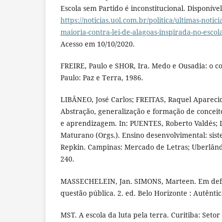
Escola sem Partido é inconstitucional. Disponíve
https://noticias.uol.com.br/politica/ultimas-notici
maioria-contra-lei-de-alagoas-inspirada-no-esco
Acesso em 10/10/2020.
FREIRE, Paulo e SHOR, Ira. Medo e Ousadia: o co
Paulo: Paz e Terra, 1986.
LIBÂNEO, José Carlos; FREITAS, Raquel Aparec
Abstração, generalização e formação de conceit
e aprendizagem. In: PUENTES, Roberto Valdés
Maturano (Orgs.). Ensino desenvolvimental: sis
Repkin. Campinas: Mercado de Letras; Uberlândi
240.
MASSECHELEIN, Jan. SIMONS, Marteen. Em defe
questão pública. 2. ed. Belo Horizonte : Autêntic
MST. A escola da luta pela terra. Curitiba: Set