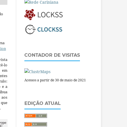
do
uma
tion
CONTADOR DE VISITAS
ista
ê-lo
m em
ntes
Acessos a partir de 30 de maio de 2021
culo:
o e a
ibua
 aos
a que
EDIÇÃO ATUAL
.