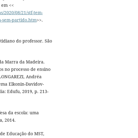
l em <<
as/2020/08/21/stf-tem-
la-sem-partido.htm
>>.
tidiano do professor. São
ida Marra da Madeira.
os no processo de ensino
; LONGAREZI, Andréa
tema Elkonin-Davidov-
a: Edufu, 2019, p. 213-
sa da escola: uma
a, 2014.
or de Educação do MST,