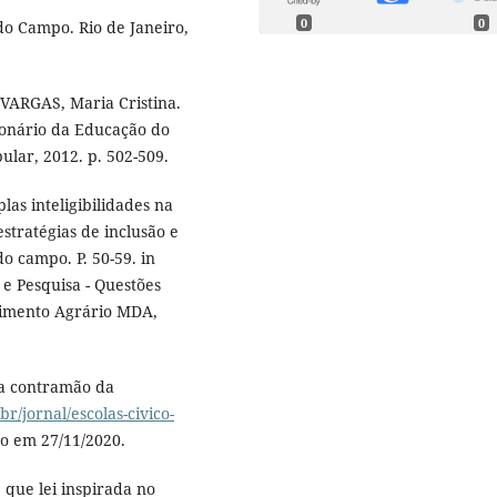
0
0
do Campo. Rio de Janeiro,
VARGAS, Maria Cristina.
cionário da Educação do
ular, 2012. p. 502-509.
as inteligibilidades na
stratégias de inclusão e
do campo. P. 50-59. in
 Pesquisa - Questões
lvimento Agrário MDA,
na contramão da
br/jornal/escolas-civico-
so em 27/11/2020.
que lei inspirada no