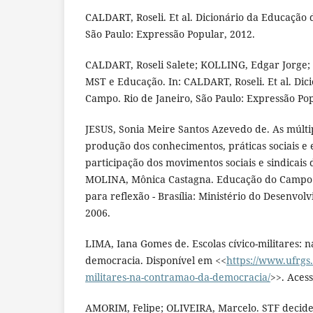
CALDART, Roseli. Et al. Dicionário da Educação 
São Paulo: Expressão Popular, 2012.
CALDART, Roseli Salete; KOLLING, Edgar Jorge; 
MST e Educação. In: CALDART, Roseli. Et al. Di
Campo. Rio de Janeiro, São Paulo: Expressão Pop
JESUS, Sonia Meire Santos Azevedo de. As múltipl
produção dos conhecimentos, práticas sociais e e
participação dos movimentos sociais e sindicais 
MOLINA, Mônica Castagna. Educação do Campo e
para reflexão - Brasília: Ministério do Desenvo
2006.
LIMA, Iana Gomes de. Escolas cívico-militares: 
democracia. Disponível em <<
https://www.ufrgs.
militares-na-contramao-da-democracia/
>>. Aces
AMORIM, Felipe; OLIVEIRA, Marcelo. STF decide 