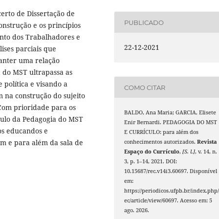
certo de Dissertação de
PUBLICADO
nstrução e os princípios
nto dos Trabalhadores e
22-12-2021
ises parciais que
anter uma relação
a do MST ultrapassa as
 política e visando a
COMO CITAR
m na construção do sujeito
 Com prioridade para os
BALDO, Ana Maria; GARCIA, Elisete
ículo da Pedagogia do MST
Enir Bernardi. PEDAGOGIA DO MST
os educandos e
E CURRÍCULO: para além dos
em e para além da sala de
conhecimentos autorizados.
Revista
Espaço do Currículo
,
[S. l.]
, v. 14, n.
3, p. 1–14, 2021. DOI:
10.15687/rec.v14i3.60697. Disponível
em:
https://periodicos.ufpb.br/index.php/
ec/article/view/60697. Acesso em: 5
ago. 2026.