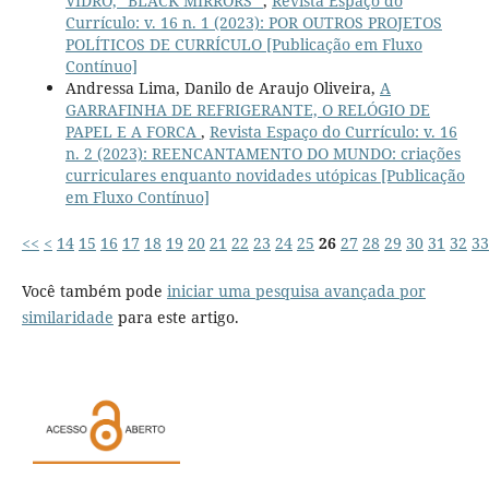
VIDRO, “BLACK MIRRORS”
,
Revista Espaço do
Currículo: v. 16 n. 1 (2023): POR OUTROS PROJETOS
POLÍTICOS DE CURRÍCULO [Publicação em Fluxo
Contínuo]
Andressa Lima, Danilo de Araujo Oliveira,
A
GARRAFINHA DE REFRIGERANTE, O RELÓGIO DE
PAPEL E A FORCA
,
Revista Espaço do Currículo: v. 16
n. 2 (2023): REENCANTAMENTO DO MUNDO: criações
curriculares enquanto novidades utópicas [Publicação
em Fluxo Contínuo]
<<
<
14
15
16
17
18
19
20
21
22
23
24
25
26
27
28
29
30
31
32
33
Você também pode
iniciar uma pesquisa avançada por
similaridade
para este artigo.