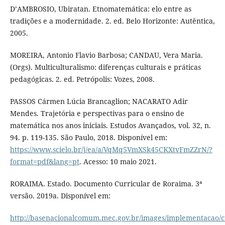
D’AMBROSIO, Ubiratan. Etnomatemática: elo entre as
tradições e a modernidade. 2. ed. Belo Horizonte: Autêntica,
2005.
MOREIRA, Antonio Flavio Barbosa; CANDAU, Vera Maria.
(Orgs). Multiculturalismo: diferenças culturais e práticas
pedagógicas. 2. ed. Petrópolis: Vozes, 2008.
PASSOS Cármen Lúcia Brancaglion; NACARATO Adir
Mendes. Trajetória e perspectivas para o ensino de
matemática nos anos iniciais. Estudos Avançados, vol. 32, n.
94. p. 119-135. São Paulo, 2018. Disponível em:
https://www.scielo.br/j/ea/a/VqMq5VmXSk45CKXtvFmZZrN/?
format=pdf&lang=pt
. Acesso: 10 maio 2021.
RORAIMA. Estado. Documento Curricular de Roraima. 3ª
versão. 2019a. Disponível em:
http://basenacionalcomum.mec.gov.br/images/implementacao/cu