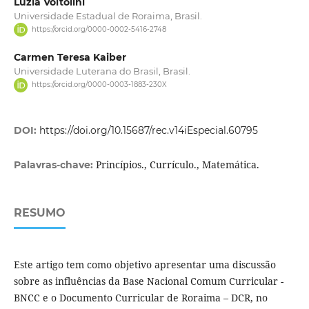
Luzia Voltolini
Universidade Estadual de Roraima, Brasil.
https://orcid.org/0000-0002-5416-2748
Carmen Teresa Kaiber
Universidade Luterana do Brasil, Brasil.
https://orcid.org/0000-0003-1883-230X
DOI:
https://doi.org/10.15687/rec.v14iEspecial.60795
Princípios., Currículo., Matemática.
Palavras-chave:
RESUMO
Este artigo tem como objetivo apresentar uma discussão
sobre as influências da Base Nacional Comum Curricular -
BNCC e o Documento Curricular de Roraima – DCR, no