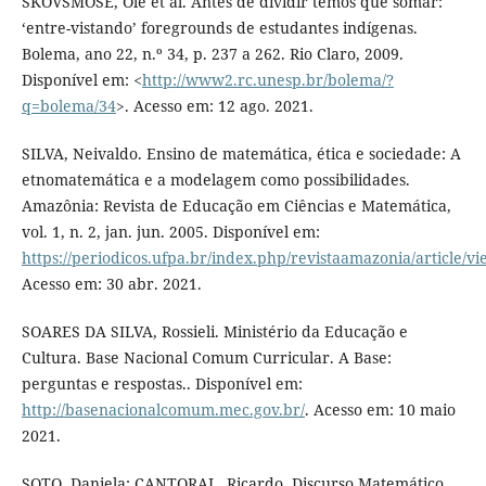
SKOVSMOSE, Ole et al. Antes de dividir temos que somar:
‘entre-vistando’ foregrounds de estudantes indígenas.
Bolema, ano 22, n.º 34, p. 237 a 262. Rio Claro, 2009.
Disponível em: <
http://www2.rc.unesp.br/bolema/?
q=bolema/34
>. Acesso em: 12 ago. 2021.
SILVA, Neivaldo. Ensino de matemática, ética e sociedade: A
etnomatemática e a modelagem como possibilidades.
Amazônia: Revista de Educação em Ciências e Matemática,
vol. 1, n. 2, jan. jun. 2005. Disponível em:
https://periodicos.ufpa.br/index.php/revistaamazonia/article/v
Acesso em: 30 abr. 2021.
SOARES DA SILVA, Rossieli. Ministério da Educação e
Cultura. Base Nacional Comum Curricular. A Base:
perguntas e respostas.. Disponível em:
http://basenacionalcomum.mec.gov.br/
. Acesso em: 10 maio
2021.
SOTO, Daniela; CANTORAL, Ricardo. Discurso Matemático