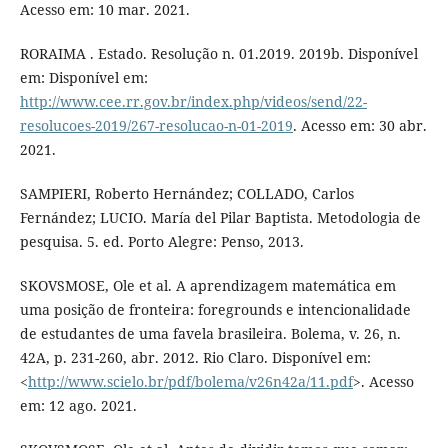
Acesso em: 10 mar. 2021.
RORAIMA . Estado. Resolução n. 01.2019. 2019b. Disponível
em: Disponível em:
http://www.cee.rr.gov.br/index.php/videos/send/22-
resolucoes-2019/267-resolucao-n-01-2019
. Acesso em: 30 abr.
2021.
SAMPIERI, Roberto Hernández; COLLADO, Carlos
Fernández; LUCIO. María del Pilar Baptista. Metodologia de
pesquisa. 5. ed. Porto Alegre: Penso, 2013.
SKOVSMOSE, Ole et al. A aprendizagem matemática em
uma posição de fronteira: foregrounds e intencionalidade
de estudantes de uma favela brasileira. Bolema, v. 26, n.
42A, p. 231-260, abr. 2012. Rio Claro. Disponível em:
<
http://www.scielo.br/pdf/bolema/v26n42a/11.pdf
>. Acesso
em: 12 ago. 2021.