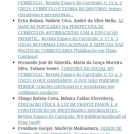
CURRÍCULO
,
Revista Espaço do Currículo: v. 15 n. 2
(2022): CURRÍCULO E TEORIA DO DISCURSO: temas,
estratégias e perspectivas...
Érica Bolzan, Valdete Côco, André da Silva Mello,
AS
DANÇAS POPULARES NA PERSPECTIVA DE
CURRÍCULOS ANTIRRACISTAS COM A EDUCAÇÃO
INFANTIL
,
Revista Espaço do Currículo: v. 17 n. 3
(2024): REFORMAS EDUCACIONAIS E DISPUTAS NAS
POLÍTICAS CURRICULARES [Publicação em Fluxo
Contínuo]
Fernando José de Almeida, Maria da Graça Moreira
Silva, Tatiana Soster,
CONSTRUÇÃO SOCIAL DO
CURRÍCULO
,
Revista Espaço do Currículo: v. 15 n. 3
(2022): O QUE GANHAMOS, O QUE NÃO PODEMOS
PERDER: criações curriculares e tecnologias nos
cotidianos escolares
Thiago Batista Costa, Mônica Caldas Ehrenberg,
EDUCAÇÃO FÍSICA À LUZ DE FRANTZ FANON E A
CONSTITUIÇÃO DE IDENTIDADES INSURGENTES
,
Revista Espaço do Currículo: Pré-publicação/Ahead of
Print (AOP)
Evanilson Gurgel, Marlécio Maknamara,
OLHOS DE