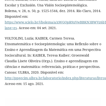
Escolar y Exclusión. Una Visión Socioepistemológica.
Bolema, v. 28, n. 50, p. 1525-1544, dez. 2014. Rio Claro, 2014.
Disponível em:
https://www.scielo.br/j/bolema/a/xWGQpR9xVwBBKN3BWVz6bT
lang=es
. Acesso em: 04 set. 2021.
VOLTOLINI, Luzia; KAIBER, Carmen Teresa.
Etnomatemática e Socioepistemologia: uma Reflexão sobre o
Ensino e Aprendizagem da Matemática em uma Perspectiva
Sociocultural. In: KAIBER, Teresa Kaiber; Groenwald
Claudia Lisete Oliveira (Orgs.). Ensino e aprendizagem em
ciências e matemática: referenciais, práticas e perspectivas.
Canoas: ULBRA, 2020. Disponível em:
http://ppgecim.ulbra.br/laboratorio/index.php/literaturas/livros
Acesso em: 15 ago. 2021.