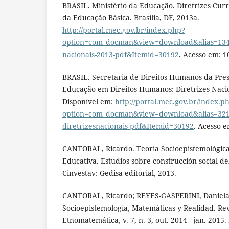
BRASIL. Ministério da Educação. Diretrizes Curr
da Educação Básica. Brasília, DF, 2013a.
http://portal.mec.gov.br/index.php?
option=com_docman&view=download&alias=13448
nacionais-2013-pdf&Itemid=30192
. Acesso em: 1
BRASIL. Secretaria de Direitos Humanos da Pres
Educação em Direitos Humanos: Diretrizes Nacion
Disponível em:
http://portal.mec.gov.br/index.p
option=com_docman&view=download&alias=321
diretrizesnacionais-pdf&Itemid=30192
. Acesso e
CANTORAL, Ricardo. Teoria Socioepistemológica
Educativa. Estudios sobre construcción social d
Cinvestav: Gedisa editorial, 2013.
CANTORAL, Ricardo; REYES-GASPERINI, Daniela
Socioepistemología, Matemáticas y Realidad. Re
Etnomatemática, v. 7, n. 3, out. 2014 - jan. 2015