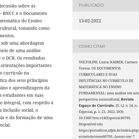
PUBLICADO
iscussão sobre as
 - BNCC e o Documento
Matemática do Ensino
13-02-2022
ocultural, tomando como
mentos.
do sob uma abordagem
COMO CITAR
 meio de uma análise
 o DCR. Os resultados
VOLTOLINI, Luzia; KAIBER, Carmen
orientações importantes
Teresa. OS DOCUMENTOS
o currículo na
CURRICULARES E SUAS
tica dos seus princípios
INFLUÊNCIAS NO CURRÍCULO DE
nsino e aprendizagem da
MATEMÁTICA NO ENSINO
FUNDAMENTAL: uma análise em um
s estudantes em suas
perspectiva sociocultural.
Revista
 integral, com respeito à
Espaço do Currículo
,
[S. l.]
, v. 14, n.
 inclusão social, o
Especial, p. 1–21, 2022. DOI:
mia e da formação de uma
10.15687/rec.v14iEspecial.60795.
ocial.
Disponível em:
https://periodicos.ufpb.br/index.php/
ec/article/view/60795. Acesso em: 7