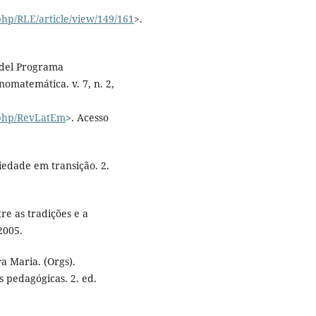
hp/RLE/article/view/149/161
>.
 del Programa
omatemática. v. 7, n. 2,
.php/RevLatEm
>. Acesso
edade em transição. 2.
e as tradições e a
2005.
 Maria. (Orgs).
s pedagógicas. 2. ed.