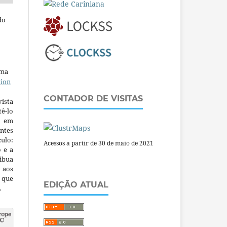
do
uma
tion
CONTADOR DE VISITAS
ista
ê-lo
m em
ntes
culo:
Acessos a partir de 30 de maio de 2021
o e a
ibua
 aos
a que
EDIÇÃO ATUAL
.