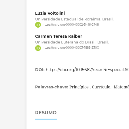
Luzia Voltolini
Universidade Estadual de Roraima, Brasil.
https://orcid.org/0000-0002-5416-2748
Carmen Teresa Kaiber
Universidade Luterana do Brasil, Brasil.
https://orcid.org/0000-0003-1883-230X
DOI:
https://doi.org/10.15687/rec.v14iEspecial.
Princípios., Currículo., Matemá
Palavras-chave:
RESUMO