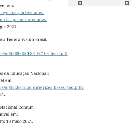
0
0
ível em:
royectos-y-actividades-
en-las-primeras-edades-
go. 2021.
ca Federativa do Brasil.
le/id/566968/CF88_EC105_livro.pdf
.
ses da Educação Nacional:
vel em:
le/id/572694/Lei_diretrizes_bases_4ed.pdf?
21.
e Nacional Comum
nível em:
em: 10 maio 2021.