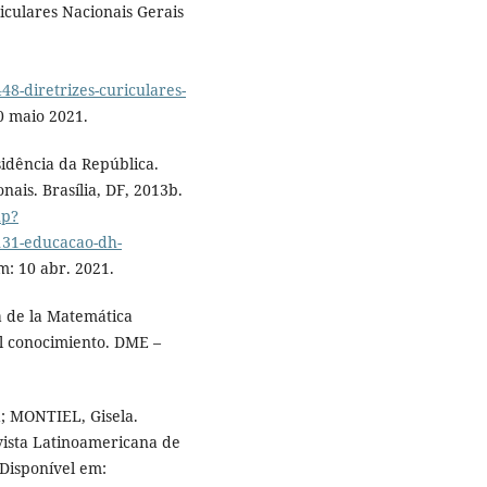
iculares Nacionais Gerais
-diretrizes-curiculares-
0 maio 2021.
idência da República.
ais. Brasília, DF, 2013b.
hp?
31-educacao-dh-
m: 10 abr. 2021.
 de la Matemática
el conocimiento. DME –
; MONTIEL, Gisela.
vista Latinoamericana de
. Disponível em: