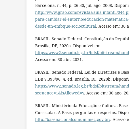
Barcelona, n. 44, p. 26-30, jul. ago. 2008. Dispon
http://www.grao.com/revistas/aula-infantil/044-p
para-cambiar-el-entorno/educacion-matematica-
desde-un-enfoque-sociocultural
. Acesso em: 30 a
BRASIL. Senado Federal. Constituição da Repúbli
Brasília, DF, 2020a. Disponível em:
https://www2.senado.leg.br/bdsf/bitstream/hand
Acesso em: 30 abr. 2021.
BRASIL. Senado Federal. Lei de Diretrizes e Ba
LDB 9.393/96. 4. ed. Brasília, DF, 2020b. Disponí
https://www2.senado.leg.br/bdsf/bitstream/hand
sequence=1&isAllowed=y
. Acesso em: 30 ago. 20
BRASIL. Ministério da Educação e Cultura. Bas
Curricular. A Base: perguntas e respostas. Dispo
http://basenacionalcomum.mec.gov.br/
. Acesso 