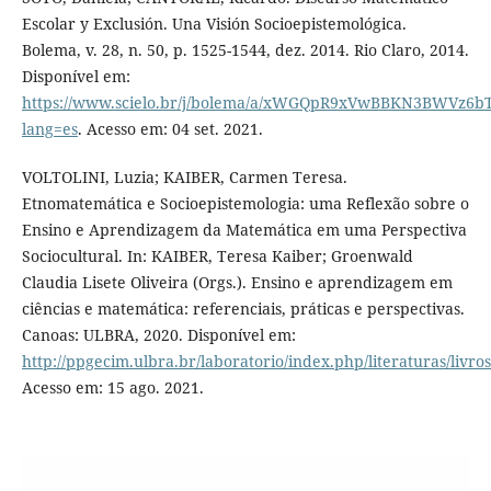
Escolar y Exclusión. Una Visión Socioepistemológica.
Bolema, v. 28, n. 50, p. 1525-1544, dez. 2014. Rio Claro, 2014.
Disponível em:
https://www.scielo.br/j/bolema/a/xWGQpR9xVwBBKN3BWVz6bT
lang=es
. Acesso em: 04 set. 2021.
VOLTOLINI, Luzia; KAIBER, Carmen Teresa.
Etnomatemática e Socioepistemologia: uma Reflexão sobre o
Ensino e Aprendizagem da Matemática em uma Perspectiva
Sociocultural. In: KAIBER, Teresa Kaiber; Groenwald
Claudia Lisete Oliveira (Orgs.). Ensino e aprendizagem em
ciências e matemática: referenciais, práticas e perspectivas.
Canoas: ULBRA, 2020. Disponível em:
http://ppgecim.ulbra.br/laboratorio/index.php/literaturas/livros
Acesso em: 15 ago. 2021.