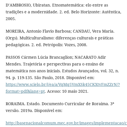
D’AMBROSIO, Ubiratan. Etnomatemática: elo entre as
tradições e a modernidade. 2. ed. Belo Horizonte: Autêntica,
2005.
MOREIRA, Antonio Flavio Barbosa; CANDAU, Vera Maria.
(Orgs). Multiculturalismo: diferenças culturais e práticas
pedagógicas. 2. ed. Petrópolis: Vozes, 2008.
PASSOS Cármen Lúcia Brancaglion; NACARATO Adir
Mendes. Trajetória e perspectivas para o ensino de
matemática nos anos iniciais. Estudos Avançados, vol. 32, n.
94. p. 119-135. São Paulo, 2018. Disponível em:
https://www.scielo.br/j/ea/a/VqMq5VmXSk45CKXtvFmZZrN/?
format=pdf&lang=pt
. Acesso: 10 maio 2021.
RORAIMA. Estado. Documento Curricular de Roraima. 3ª
versão. 2019a. Disponível em:
http://basenacionalcomum.mec.gov.br/images/implementacao/cu