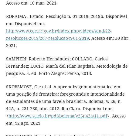
Acesso em: 10 mar. 2021.
RORAIMA . Estado. Resolução n. 01.2019. 2019b. Disponível
em: Disponível em:
http://www.cee.rr.gov.br/index.php/videos/send/22-
resolucoes-2019/267-resolucao-n-01-2019
. Acesso em: 30 abr.
2021.
SAMPIERI, Roberto Hernández; COLLADO, Carlos
Fernández; LUCIO. María del Pilar Baptista. Metodologia de
pesquisa. 5. ed. Porto Alegre: Penso, 2013.
SKOVSMOSE, Ole et al. A aprendizagem matemática em
uma posição de fronteira: foregrounds e intencionalidade
de estudantes de uma favela brasileira. Bolema, v. 26, n.
42A, p. 231-260, abr. 2012. Rio Claro. Disponível em:
<
http://www.scielo.br/pdf/bolema/v26n42a/11.pdf
>. Acesso
em: 12 ago. 2021.