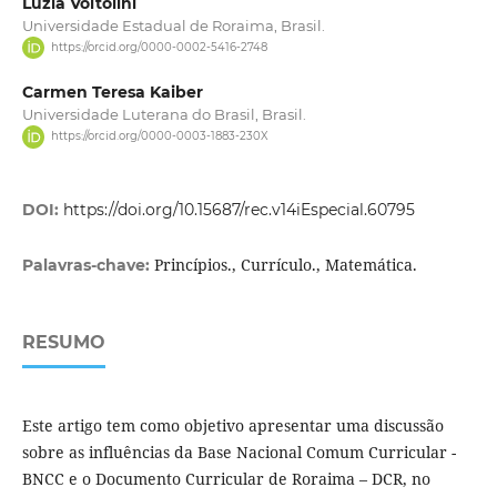
Luzia Voltolini
Universidade Estadual de Roraima, Brasil.
https://orcid.org/0000-0002-5416-2748
Carmen Teresa Kaiber
Universidade Luterana do Brasil, Brasil.
https://orcid.org/0000-0003-1883-230X
DOI:
https://doi.org/10.15687/rec.v14iEspecial.60795
Princípios., Currículo., Matemática.
Palavras-chave:
RESUMO
Este artigo tem como objetivo apresentar uma discussão
sobre as influências da Base Nacional Comum Curricular -
BNCC e o Documento Curricular de Roraima – DCR, no