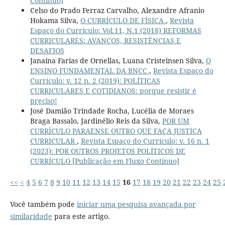
Contínuo]
Celso do Prado Ferraz Carvalho, Alexandre Afranio
Hokama Silva,
O CURRÍCULO DE FÍSICA
,
Revista
Espaço do Currículo: Vol.11, N.1 (2018) REFORMAS
CURRICULARES: AVANÇOS, RESISTÊNCIAS E
DESAFIOS
Janaína Farias de Ornellas, Luana Cristeinsen Silva,
O
ENSINO FUNDAMENTAL DA BNCC
,
Revista Espaço do
Currículo: v. 12 n. 2 (2019): POLÍTICAS
CURRICULARES E COTIDIANOS: porque resistir é
preciso!
José Damião Trindade Rocha, Lucélia de Moraes
Braga Bassalo, Jardinélio Reis da Silva,
POR UM
CURRÍCULO PARAENSE OUTRO QUE FAÇA JUSTIÇA
CURRICULAR
,
Revista Espaço do Currículo: v. 16 n. 1
(2023): POR OUTROS PROJETOS POLÍTICOS DE
CURRÍCULO [Publicação em Fluxo Contínuo]
<<
<
4
5
6
7
8
9
10
11
12
13
14
15
16
17
18
19
20
21
22
23
24
25
Você também pode
iniciar uma pesquisa avançada por
similaridade
para este artigo.