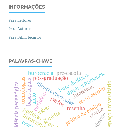
INFORMAÇÕES
Para Leitores
Para Autores
Para Bibliotecários
PALAVRAS-CHAVE
.
burocracia
pré-escola
livro didático.
pós-graduação
tecnologias
bases legais
diretriz curricular
espaço universitário
residência pedagógica
d
i
r
e
i
t
o
s
h
u
m
a
n
o
s
diferenças
texto escolar
território
afeto
parfor
prática de ensino
saber
resenha
creche
políticas de avaliação
mídia
resistências
licenciaturas