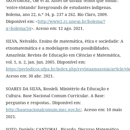
SKOVSMOSE, Ole et al. Antes de dividir temos que somar:
‘entre-vistando’ foregrounds de estudantes indígenas.
Bolema, ano 22, n.º 34, p. 237 a 262. Rio Claro, 2009.
Disponível em: <
http://www2.rc.unesp.br/bolema/?
q=bolema/34
>. Acesso em: 12 ago. 2021.
SILVA, Neivaldo. Ensino de matemática, ética e sociedade: A
etnomatemática e a modelagem como possibilidades.
Amazônia: Revista de Educação em Ciências e Matemática,
vol. 1, n. 2, jan. jun. 2005. Disponível em:
https://periodicos.ufpa.br/index.php/revistaamazonia/article/v
Acesso em: 30 abr. 2021.
SOARES DA SILVA, Rossieli. Ministério da Educação e
Cultura. Base Nacional Comum Curricular. A Base:
perguntas e respostas.. Disponível em:
http://basenacionalcomum.mec.gov.br/
. Acesso em: 10 maio
2021.
SOTO, Daniela; CANTORAL, Ricardo. Discurso Matemático