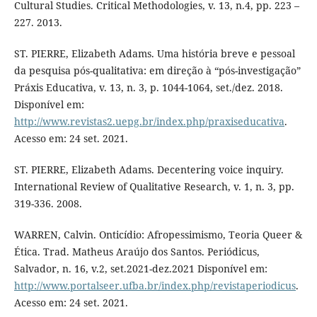
Cultural Studies. Critical Methodologies, v. 13, n.4, pp. 223 –
227. 2013.
ST. PIERRE, Elizabeth Adams. Uma história breve e pessoal
da pesquisa pós-qualitativa: em direção à “pós-investigação”
Práxis Educativa, v. 13, n. 3, p. 1044-1064, set./dez. 2018.
Disponível em:
http://www.revistas2.uepg.br/index.php/praxiseducativa
.
Acesso em: 24 set. 2021.
ST. PIERRE, Elizabeth Adams. Decentering voice inquiry.
International Review of Qualitative Research, v. 1, n. 3, pp.
319-336. 2008.
WARREN, Calvin. Onticídio: Afropessimismo, Teoria Queer &
Ética. Trad. Matheus Araújo dos Santos. Periódicus,
Salvador, n. 16, v.2, set.2021-dez.2021 Disponível em:
http://www.portalseer.ufba.br/index.php/revistaperiodicus
.
Acesso em: 24 set. 2021.