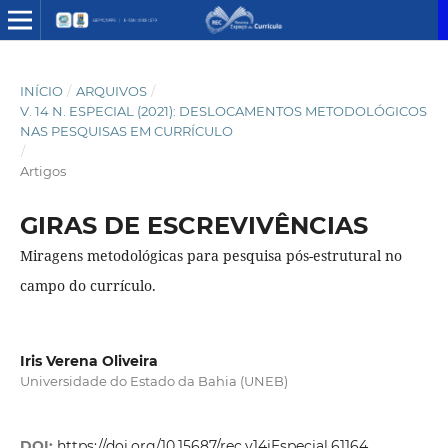
INÍCIO
/
ARQUIVOS
/
V. 14 N. ESPECIAL (2021): DESLOCAMENTOS METODOLÓGICOS
NAS PESQUISAS EM CURRÍCULO
/
Artigos
GIRAS DE ESCREVIVÊNCIAS
Miragens metodológicas para pesquisa pós-estrutural no
campo do currículo.
Iris Verena Oliveira
Universidade do Estado da Bahia (UNEB)
DOI:
https://doi.org/10.15687/rec.v14iEspecial.61164