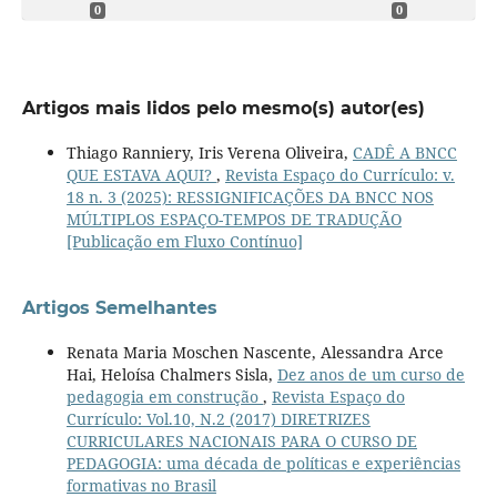
0
0
Artigos mais lidos pelo mesmo(s) autor(es)
Thiago Ranniery, Iris Verena Oliveira,
CADÊ A BNCC
QUE ESTAVA AQUI?
,
Revista Espaço do Currículo: v.
18 n. 3 (2025): RESSIGNIFICAÇÕES DA BNCC NOS
MÚLTIPLOS ESPAÇO-TEMPOS DE TRADUÇÃO
[Publicação em Fluxo Contínuo]
Artigos Semelhantes
Renata Maria Moschen Nascente, Alessandra Arce
Hai, Heloísa Chalmers Sisla,
Dez anos de um curso de
pedagogia em construção
,
Revista Espaço do
Currículo: Vol.10, N.2 (2017) DIRETRIZES
CURRICULARES NACIONAIS PARA O CURSO DE
PEDAGOGIA: uma década de políticas e experiências
formativas no Brasil