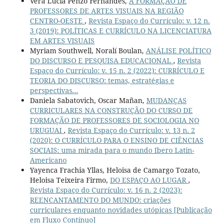
Vera Lucia Penzo Fernandes,
A FORMAÇÃO DE
PROFESSORES DE ARTES VISUAIS NA REGIÃO
CENTRO-OESTE
,
Revista Espaço do Currículo: v. 12 n.
3 (2019): POLÍTICAS E CURRÍCULO NA LICENCIATURA
EM ARTES VISUAIS
Myriam Southwell, Noralí Boulan,
ANÁLISE POLÍTICO
DO DISCURSO E PESQUISA EDUCACIONAL
,
Revista
Espaço do Currículo: v. 15 n. 2 (2022): CURRÍCULO E
TEORIA DO DISCURSO: temas, estratégias e
perspectivas...
Daniela Sabatovich, Oscar Mañan,
MUDANÇAS
CURRICULARES NA CONSTRUÇÃO DO CURSO DE
FORMAÇÃO DE PROFESSORES DE SOCIOLOGIA NO
URUGUAI
,
Revista Espaço do Currículo: v. 13 n. 2
(2020): O CURRÍCULO PARA O ENSINO DE CIÊNCIAS
SOCIAIS: uma mirada para o mundo Ibero Latin-
Americano
Yayenca Frachia Yllas, Heloisa de Camargo Tozato,
Heloisa Teixeira Firmo,
DO ESPAÇO AO LUGAR
,
Revista Espaço do Currículo: v. 16 n. 2 (2023):
REENCANTAMENTO DO MUNDO: criações
curriculares enquanto novidades utópicas [Publicação
em Fluxo Contínuo]