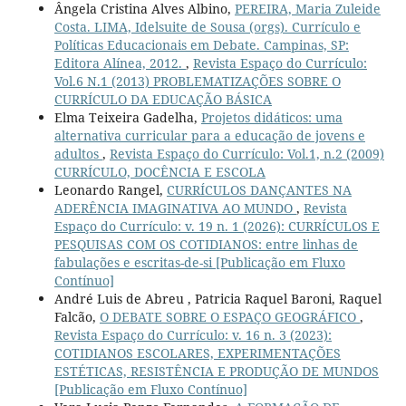
Ângela Cristina Alves Albino,
PEREIRA, Maria Zuleide
Costa. LIMA, Idelsuite de Sousa (orgs). Currículo e
Políticas Educacionais em Debate. Campinas, SP:
Editora Alínea, 2012.
,
Revista Espaço do Currículo:
Vol.6 N.1 (2013) PROBLEMATIZAÇÕES SOBRE O
CURRÍCULO DA EDUCAÇÃO BÁSICA
Elma Teixeira Gadelha,
Projetos didáticos: uma
alternativa curricular para a educação de jovens e
adultos
,
Revista Espaço do Currículo: Vol.1, n.2 (2009)
CURRÍCULO, DOCÊNCIA E ESCOLA
Leonardo Rangel,
CURRÍCULOS DANÇANTES NA
ADERÊNCIA IMAGINATIVA AO MUNDO
,
Revista
Espaço do Currículo: v. 19 n. 1 (2026): CURRÍCULOS E
PESQUISAS COM OS COTIDIANOS: entre linhas de
fabulações e escritas-de-si [Publicação em Fluxo
Contínuo]
André Luis de Abreu , Patricia Raquel Baroni, Raquel
Falcão,
O DEBATE SOBRE O ESPAÇO GEOGRÁFICO
,
Revista Espaço do Currículo: v. 16 n. 3 (2023):
COTIDIANOS ESCOLARES, EXPERIMENTAÇÕES
ESTÉTICAS, RESISTÊNCIA E PRODUÇÃO DE MUNDOS
[Publicação em Fluxo Contínuo]