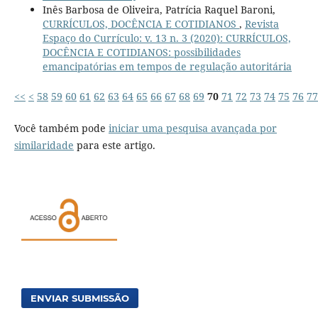
Inês Barbosa de Oliveira, Patrícia Raquel Baroni,
CURRÍCULOS, DOCÊNCIA E COTIDIANOS
,
Revista
Espaço do Currículo: v. 13 n. 3 (2020): CURRÍCULOS,
DOCÊNCIA E COTIDIANOS: possibilidades
emancipatórias em tempos de regulação autoritária
<<
<
58
59
60
61
62
63
64
65
66
67
68
69
70
71
72
73
74
75
76
77
Você também pode
iniciar uma pesquisa avançada por
similaridade
para este artigo.
ENVIAR SUBMISSÃO