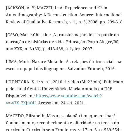
JACKSON, A. Y; MAZZEI, L. A. Experience and “I” in
Autoethnography: A Deconstruction. Source: International
Review of Qualitative Research, v. 1, n. 3, 2008, pp. 299-318.
JOSSO, Marie-Christine. A transformação de si a partir da
narração de histórias de vida. Educação. Porto Alegre/RS,
ano XXX, n. 3 (63), p. 413-438, set./dez. 2007.
LIMA, Maria Nazaré Mota de. As relações étnico-raciais na
escola: o papel das linguagens. Salvador: Eduneb, 2016.
LUZ NEGRA [S. l.: s. n.], 2010. 1 vídeo (3h:22min). Publicado
pelo canal Centro Universitário Maria Antonia da USP.
Disponível em:
https://www.youtube.com/watch?
v=-47X_7XJnOU
. Acesso em: 24 set. 2021.
MACEDO, Elizabeth. Mas a escola não tem que ensinar?
Conhecimento, reconhecimento e alteridade na teoria do
currículo. Currículo sem Fronteiras, v. 17, n. 3, p. 539-554,