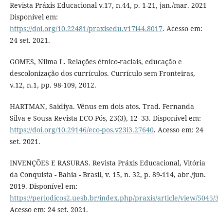
Revista Práxis Educacional v.17, n.44, p. 1-21, jan./mar. 2021
Disponível em:
https://doi.org/10.22481/praxisedu.v17i44.8017
. Acesso em:
24 set. 2021.
GOMES, Nilma L. Relações étnico-raciais, educação e
descolonização dos currículos. Currículo sem Fronteiras,
v.12, n.1, pp. 98-109, 2012.
HARTMAN, Saidiya. Vênus em dois atos. Trad. Fernanda
Silva e Sousa Revista ECO-Pós, 23(3), 12–33. Disponível em:
https://doi.org/10.29146/eco-pos.v23i3.27640
. Acesso em: 24
set. 2021.
INVENÇÕES E RASURAS. Revista Práxis Educacional, Vitória
da Conquista - Bahia - Brasil, v. 15, n. 32, p. 89-114, abr./jun.
2019. Disponível em:
https://periodicos2.uesb.br/index.php/praxis/article/view/5045/
Acesso em: 24 set. 2021.