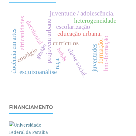
juventude / adolescência.
africanidades
heterogeneidade
projovem urbano
decolonial
escolarização
docência em artes
educação urbana.
bnc-formação
formação.
currículos
gestão
juventudes
contágio
c
l
a
s
s
e
o
c
i
a
l
bebês
raça.
s
.
esquizoanálise
FINANCIAMENTO