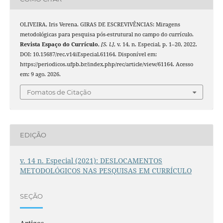
OLIVEIRA, Iris Verena. GIRAS DE ESCREVIVÊNCIAS: Miragens
metodológicas para pesquisa pós-estrutural no campo do currículo.
Revista Espaço do Currículo
,
[S. l.]
, v. 14, n. Especial, p. 1–20, 2022.
DOI: 10.15687/rec.v14iEspecial.61164. Disponível em:
https://periodicos.ufpb.br/index.php/rec/article/view/61164. Acesso
em: 9 ago. 2026.
Fomatos de Citação
EDIÇÃO
v. 14 n. Especial (2021): DESLOCAMENTOS
METODOLÓGICOS NAS PESQUISAS EM CURRÍCULO
SEÇÃO