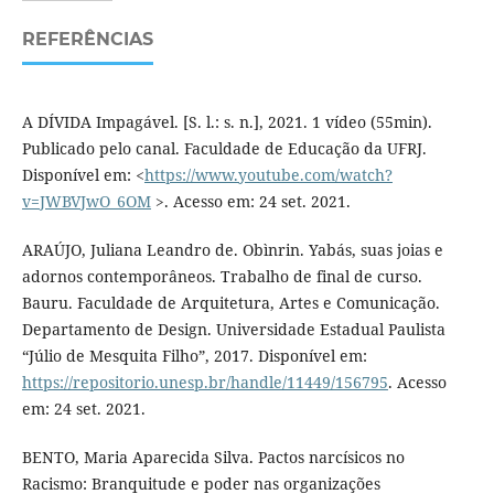
REFERÊNCIAS
A DÍVIDA Impagável. [S. l.: s. n.], 2021. 1 vídeo (55min).
Publicado pelo canal. Faculdade de Educação da UFRJ.
Disponível em: <
https://www.youtube.com/watch?
v=JWBVJwO_6OM
>. Acesso em: 24 set. 2021.
ARAÚJO, Juliana Leandro de. Obìnrin. Yabás, suas joias e
adornos contemporâneos. Trabalho de final de curso.
Bauru. Faculdade de Arquitetura, Artes e Comunicação.
Departamento de Design. Universidade Estadual Paulista
“Júlio de Mesquita Filho”, 2017. Disponível em:
https://repositorio.unesp.br/handle/11449/156795
. Acesso
em: 24 set. 2021.
BENTO, Maria Aparecida Silva. Pactos narcísicos no
Racismo: Branquitude e poder nas organizações