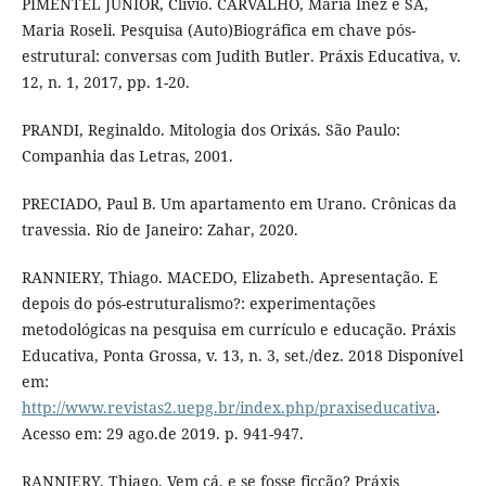
PIMENTEL JÚNIOR, Clívio. CARVALHO, Maria Inez e SÁ,
Maria Roseli. Pesquisa (Auto)Biográfica em chave pós-
estrutural: conversas com Judith Butler. Práxis Educativa, v.
12, n. 1, 2017, pp. 1-20.
PRANDI, Reginaldo. Mitologia dos Orixás. São Paulo:
Companhia das Letras, 2001.
PRECIADO, Paul B. Um apartamento em Urano. Crônicas da
travessia. Rio de Janeiro: Zahar, 2020.
RANNIERY, Thiago. MACEDO, Elizabeth. Apresentação. E
depois do pós-estruturalismo?: experimentações
metodológicas na pesquisa em currículo e educação. Práxis
Educativa, Ponta Grossa, v. 13, n. 3, set./dez. 2018 Disponível
em:
http://www.revistas2.uepg.br/index.php/praxiseducativa
.
Acesso em: 29 ago.de 2019. p. 941-947.
RANNIERY, Thiago. Vem cá, e se fosse ficção? Práxis