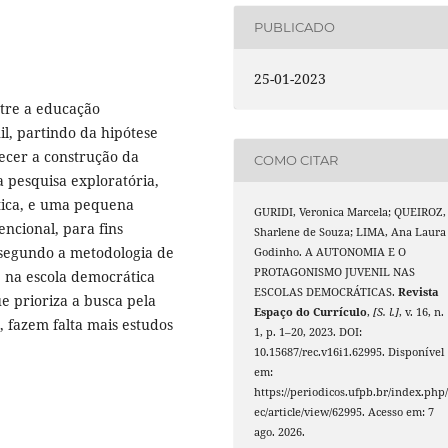
PUBLICADO
25-01-2023
tre a educação
l, partindo da hipótese
ecer a construção da
COMO CITAR
 pesquisa exploratória,
tica, e uma pequena
GURIDI, Veronica Marcela; QUEIROZ,
ncional, para fins
Sharlene de Souza; LIMA, Ana Laura
a segundo a metodologia de
Godinho. A AUTONOMIA E O
PROTAGONISMO JUVENIL NAS
 na escola democrática
ESCOLAS DEMOCRÁTICAS.
Revista
e prioriza a busca pela
Espaço do Currículo
,
[S. l.]
, v. 16, n.
 fazem falta mais estudos
1, p. 1–20, 2023. DOI:
10.15687/rec.v16i1.62995. Disponível
em:
https://periodicos.ufpb.br/index.php/
ec/article/view/62995. Acesso em: 7
ago. 2026.