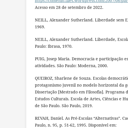
https://comenio.files.wordpress.com/2007/08/p
Acesso em 28 de setembro de 2022.
NEILL, Alexander Sutherland. Liberdade sem Exc
1969.
NEILL, Alexander Sutherland. Liberdade, Escol
Paulo: Ibrasa, 1970.
PUIG, Josep Maria. Democracia e participação es
atividades. São Paulo: Moderna, 2000.
QUEIROZ, Sharlene de Souza. Escolas democráti
protagonismo juvenil no modelo horizontal da 
Dissertação [Mestrado em Filosofia]. Programa
Estudos Culturais. Escola de Artes, Ciências e 
de São Paulo. São Paulo, 2019.
REVAH, Daniel. As Pré-Escolas “Alternativas”. C
Paulo, n. 95, p. 51-62, 1995. Disponível em: