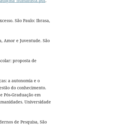
aradigma_humanista.pdf
.
esso. São Paulo: Ibrasa,
a, Amor e Juventude. São
colar: proposta de
cas: a autonomia e o
gestão do conhecimento.
 de Pós-Graduação em
Humanidades. Universidade
adernos de Pesquisa, São