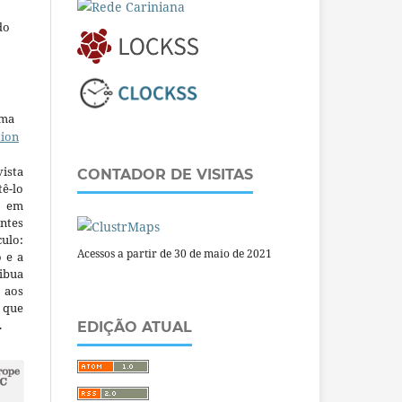
do
uma
tion
ista
CONTADOR DE VISITAS
ê-lo
m em
ntes
culo:
Acessos a partir de 30 de maio de 2021
o e a
ibua
 aos
a que
.
EDIÇÃO ATUAL