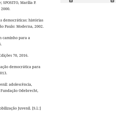
0
0
 SPOSITO, Marília P.
 2000.
s democráticas: histórias
ão Paulo: Moderna, 2002.
um caminho para a
4.
dições 70, 2016.
cação democrática para
013.
nil: adolescência,
: Fundação Odebrecht,
ilização Juvenil. [S.l.:]