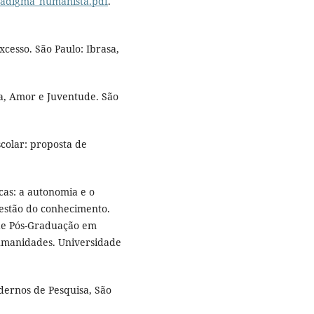
aradigma_humanista.pdf
.
esso. São Paulo: Ibrasa,
a, Amor e Juventude. São
colar: proposta de
cas: a autonomia e o
gestão do conhecimento.
 de Pós-Graduação em
Humanidades. Universidade
adernos de Pesquisa, São