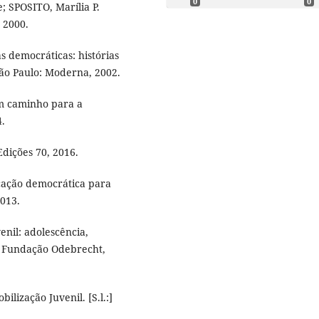
0
0
 SPOSITO, Marília P.
 2000.
s democráticas: histórias
ão Paulo: Moderna, 2002.
um caminho para a
4.
dições 70, 2016.
cação democrática para
013.
nil: adolescência,
: Fundação Odebrecht,
ilização Juvenil. [S.l.:]