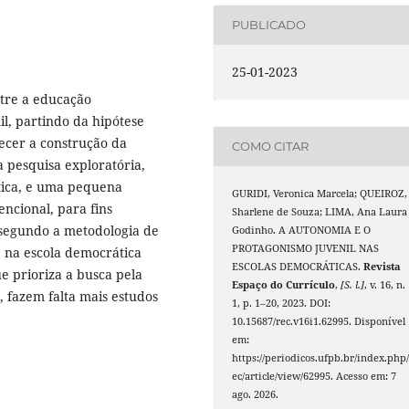
PUBLICADO
25-01-2023
tre a educação
l, partindo da hipótese
ecer a construção da
COMO CITAR
 pesquisa exploratória,
tica, e uma pequena
GURIDI, Veronica Marcela; QUEIROZ,
ncional, para fins
Sharlene de Souza; LIMA, Ana Laura
a segundo a metodologia de
Godinho. A AUTONOMIA E O
PROTAGONISMO JUVENIL NAS
 na escola democrática
ESCOLAS DEMOCRÁTICAS.
Revista
e prioriza a busca pela
Espaço do Currículo
,
[S. l.]
, v. 16, n.
 fazem falta mais estudos
1, p. 1–20, 2023. DOI:
10.15687/rec.v16i1.62995. Disponível
em:
https://periodicos.ufpb.br/index.php/
ec/article/view/62995. Acesso em: 7
ago. 2026.