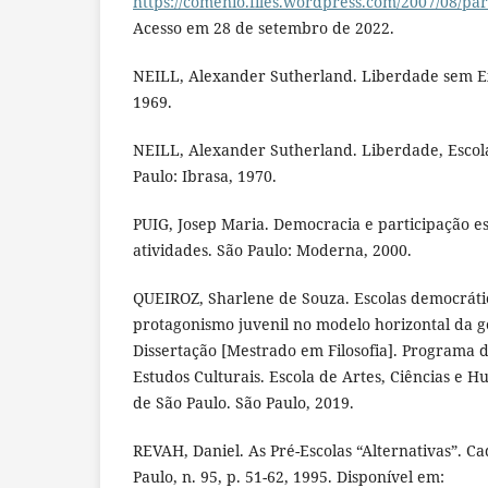
https://comenio.files.wordpress.com/2007/08/p
Acesso em 28 de setembro de 2022.
NEILL, Alexander Sutherland. Liberdade sem Exc
1969.
NEILL, Alexander Sutherland. Liberdade, Escol
Paulo: Ibrasa, 1970.
PUIG, Josep Maria. Democracia e participação es
atividades. São Paulo: Moderna, 2000.
QUEIROZ, Sharlene de Souza. Escolas democráti
protagonismo juvenil no modelo horizontal da 
Dissertação [Mestrado em Filosofia]. Programa
Estudos Culturais. Escola de Artes, Ciências e 
de São Paulo. São Paulo, 2019.
REVAH, Daniel. As Pré-Escolas “Alternativas”. C
Paulo, n. 95, p. 51-62, 1995. Disponível em: