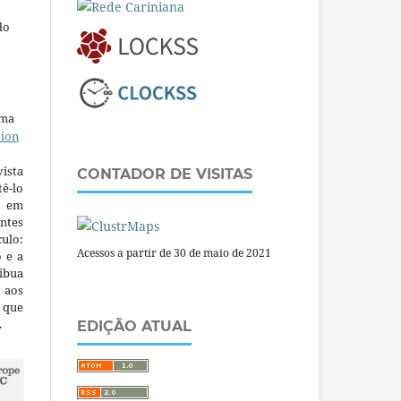
do
uma
tion
ista
CONTADOR DE VISITAS
ê-lo
m em
ntes
culo:
Acessos a partir de 30 de maio de 2021
o e a
ibua
 aos
a que
.
EDIÇÃO ATUAL