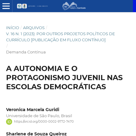
INÍCIO
/
ARQUIVOS
/
V. 16 N. 1 (2023): POR OUTROS PROJETOS POLÍTICOS DE
CURRÍCULO [PUBLICAÇÃO EM FLUXO CONTÍNUO]
/
Demanda Contínua
A AUTONOMIA E O
PROTAGONISMO JUVENIL NAS
ESCOLAS DEMOCRÁTICAS
Veronica Marcela Guridi
Universidade de São Paulo, Brasil
https://orcid.org/0000-0002-9772-7470
Sharlene de Souza Queiroz