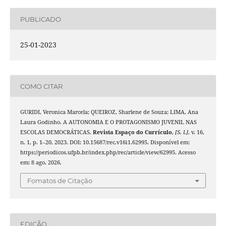
PUBLICADO
25-01-2023
COMO CITAR
GURIDI, Veronica Marcela; QUEIROZ, Sharlene de Souza; LIMA, Ana
Laura Godinho. A AUTONOMIA E O PROTAGONISMO JUVENIL NAS
ESCOLAS DEMOCRÁTICAS.
Revista Espaço do Currículo
,
[S. l.]
, v. 16,
n. 1, p. 1–20, 2023. DOI: 10.15687/rec.v16i1.62995. Disponível em:
https://periodicos.ufpb.br/index.php/rec/article/view/62995. Acesso
em: 8 ago. 2026.
Fomatos de Citação
EDIÇÃO