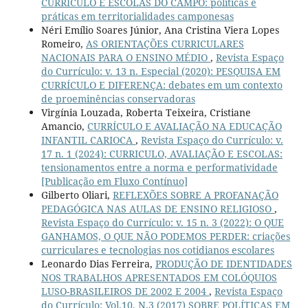
CURRÍCULO E ESCOLAS DO CAMPO: políticas e
práticas em territorialidades camponesas
Néri Emílio Soares Júnior, Ana Cristina Viera Lopes
Romeiro,
AS ORIENTAÇÕES CURRICULARES
NACIONAIS PARA O ENSINO MÉDIO
,
Revista Espaço
do Currículo: v. 13 n. Especial (2020): PESQUISA EM
CURRÍCULO E DIFERENÇA: debates em um contexto
de proeminências conservadoras
Virgínia Louzada, Roberta Teixeira, Cristiane
Amancio,
CURRÍCULO E AVALIAÇÃO NA EDUCAÇÃO
INFANTIL CARIOCA
,
Revista Espaço do Currículo: v.
17 n. 1 (2024): CURRICULO, AVALIAÇÃO E ESCOLAS:
tensionamentos entre a norma e performatividade
[Publicação em Fluxo Contínuo]
Gilberto Oliari,
REFLEXÕES SOBRE A PROFANAÇÃO
PEDAGÓGICA NAS AULAS DE ENSINO RELIGIOSO
,
Revista Espaço do Currículo: v. 15 n. 3 (2022): O QUE
GANHAMOS, O QUE NÃO PODEMOS PERDER: criações
curriculares e tecnologias nos cotidianos escolares
Leonardo Dias Ferreira,
PRODUÇÃO DE IDENTIDADES
NOS TRABALHOS APRESENTADOS EM COLÓQUIOS
LUSO-BRASILEIROS DE 2002 E 2004
,
Revista Espaço
do Currículo: Vol.10, N.3 (2017) SOBRE POLÍTICAS EM