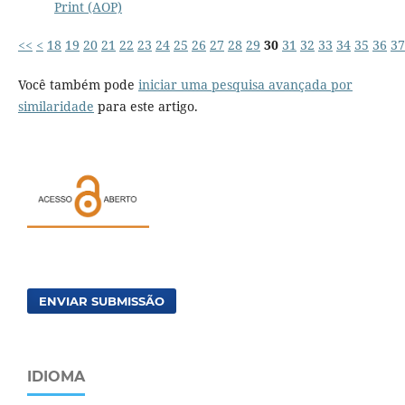
Print (AOP)
<<
<
18
19
20
21
22
23
24
25
26
27
28
29
30
31
32
33
34
35
36
37
Você também pode
iniciar uma pesquisa avançada por
similaridade
para este artigo.
ENVIAR SUBMISSÃO
IDIOMA