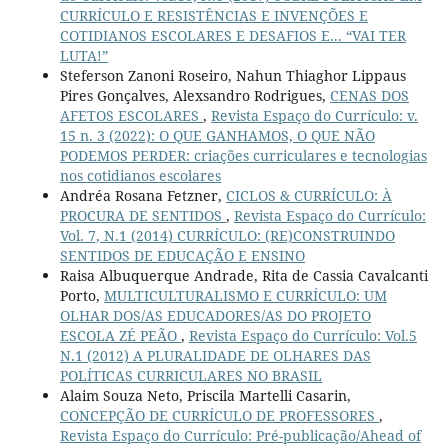
CURRÍCULO E RESISTÊNCIAS E INVENÇÕES E
COTIDIANOS ESCOLARES E DESAFIOS E... “VAI TER
LUTA!”
Steferson Zanoni Roseiro, Nahun Thiaghor Lippaus
Pires Gonçalves, Alexsandro Rodrigues,
CENAS DOS
AFETOS ESCOLARES
,
Revista Espaço do Currículo: v.
15 n. 3 (2022): O QUE GANHAMOS, O QUE NÃO
PODEMOS PERDER: criações curriculares e tecnologias
nos cotidianos escolares
Andréa Rosana Fetzner,
CICLOS & CURRÍCULO: À
PROCURA DE SENTIDOS
,
Revista Espaço do Currículo:
Vol. 7, N.1 (2014) CURRÍCULO: (RE)CONSTRUINDO
SENTIDOS DE EDUCAÇÃO E ENSINO
Raisa Albuquerque Andrade, Rita de Cassia Cavalcanti
Porto,
MULTICULTURALISMO E CURRÍCULO: UM
OLHAR DOS/AS EDUCADORES/AS DO PROJETO
ESCOLA ZÉ PEÃO
,
Revista Espaço do Currículo: Vol.5
N.1 (2012) A PLURALIDADE DE OLHARES DAS
POLÍTICAS CURRICULARES NO BRASIL
Alaim Souza Neto, Priscila Martelli Casarin,
CONCEPÇÃO DE CURRÍCULO DE PROFESSORES
,
Revista Espaço do Currículo: Pré-publicação/Ahead of