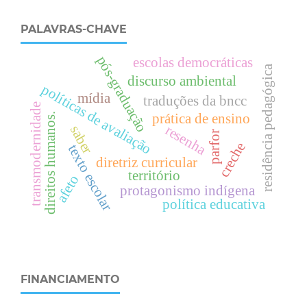
PALAVRAS-CHAVE
pós-graduação
escolas democráticas
residência pedagógica
discurso ambiental
políticas de avaliação
mídia
traduções da bncc
transmodernidade
prática de ensino
.
resenha
saber
parfor
creche
texto escolar
diretriz curricular
território
d
i
r
e
i
t
o
s
h
u
m
a
n
o
s
afeto
protagonismo indígena
política educativa
FINANCIAMENTO