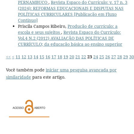
PERNAMBUCO
,
Revista Espaço do Currículo: v. 17 n. 3
(2024): REFORMAS EDUCACIONAIS E DISPUTAS NAS
POLÍTICAS CURRICULARES [Publicação em Fluxo
Contínuo]
Priscila Campos Ribeiro,
Produção de currículo: a
escola e seus sujeitos
,
Revista Espaço do Currículo:
Vol.4 N.2 (2012) AVALIAÇÃO DAS POLÍTICAS DE
CURRÍCULO; da educação básica ao ensino superior
<<
<
11
12
13
14
15
16
17
18
19
20
21
22
23
24
25
26
27
28
29
30
Você também pode
iniciar uma pesquisa avançada por
similaridade
para este artigo.