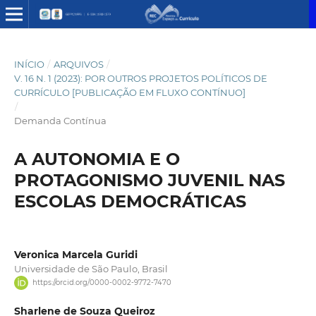
INÍCIO
/
ARQUIVOS
/
V. 16 N. 1 (2023): POR OUTROS PROJETOS POLÍTICOS DE
CURRÍCULO [PUBLICAÇÃO EM FLUXO CONTÍNUO]
/
Demanda Contínua
A AUTONOMIA E O
PROTAGONISMO JUVENIL NAS
ESCOLAS DEMOCRÁTICAS
Veronica Marcela Guridi
Universidade de São Paulo, Brasil
https://orcid.org/0000-0002-9772-7470
Sharlene de Souza Queiroz