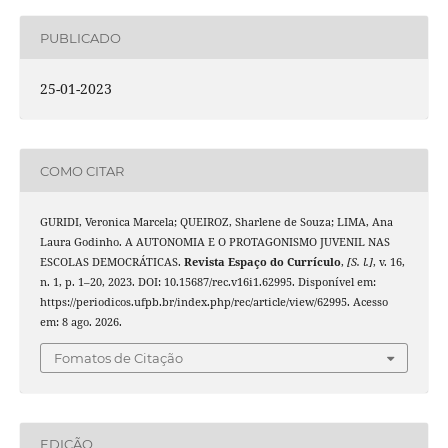
PUBLICADO
25-01-2023
COMO CITAR
GURIDI, Veronica Marcela; QUEIROZ, Sharlene de Souza; LIMA, Ana
Laura Godinho. A AUTONOMIA E O PROTAGONISMO JUVENIL NAS
ESCOLAS DEMOCRÁTICAS.
Revista Espaço do Currículo
,
[S. l.]
, v. 16,
n. 1, p. 1–20, 2023. DOI: 10.15687/rec.v16i1.62995. Disponível em:
https://periodicos.ufpb.br/index.php/rec/article/view/62995. Acesso
em: 8 ago. 2026.
Fomatos de Citação
EDIÇÃO