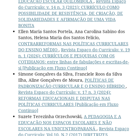
EDUCAÇÃO ESCOLAR QUILOMBOLA
,
Revista Espaço
do Currículo: v. 14 n. 3 (2021): CURRÍCULO COMO
POSSIBILIDADE DE RESISTÊNCIA, DE CRIAÇÃO, DE
SOLIDARIEDADES E AFIRMAÇÃO DE UMA VIDA
BONITA
Ellen Maria Santos Portela, Ana Carolina Sabino dos
Santos, Helena Maria dos Santos Felício,
CONTRARREFORMAS NAS POLÍTICAS CURRICULARES
DO ENSINO MÉDIO
,
Revista Espaço do Currículo: v. 19
n. 1 (2026): CURRÍCULOS E PESQUISAS COM OS
COTIDIANOS: entre linhas de fabulações e escritas-de-
si [Publicação em Fluxo Contínuo]
Simone Gonçalves da Silva, Franciele Roos da Silva
Ilha, Aline Gonçalves de Moura,
POLÍTICAS DE
PADRONIZAÇÃO CURRICULAR E O ENSINO HÍBRIDO
,
Revista Espaço do Currículo: v. 17 n. 3 (2024):
REFORMAS EDUCACIONAIS E DISPUTAS NAS
POLÍTICAS CURRICULARES [Publicação em Fluxo
Contínuo]
Suzete Terezinha Orzechowski,
A PEDAGOGIA E A
EDUCAÇÃO NOS ESPAÇOS ESCOLARES E NÃO
ESCOLARES NA UNICENTRO/PARANÁ
,
Revista Espaço
do Currículo: Vol.10, N.2 (2017) DIRETRIZES