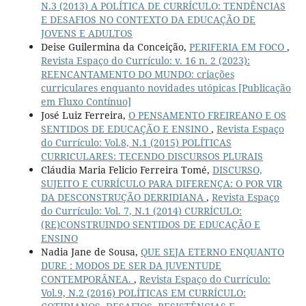
N.3 (2013) A POLÍTICA DE CURRÍCULO: TENDÊNCIAS
E DESAFIOS NO CONTEXTO DA EDUCAÇÃO DE
JOVENS E ADULTOS
Deise Guilermina da Conceição,
PERIFERIA EM FOCO
,
Revista Espaço do Currículo: v. 16 n. 2 (2023):
REENCANTAMENTO DO MUNDO: criações
curriculares enquanto novidades utópicas [Publicação
em Fluxo Contínuo]
José Luiz Ferreira,
O PENSAMENTO FREIREANO E OS
SENTIDOS DE EDUCAÇÃO E ENSINO
,
Revista Espaço
do Currículo: Vol.8, N.1 (2015) POLÍTICAS
CURRICULARES: TECENDO DISCURSOS PLURAIS
Cláudia Maria Felicio Ferreira Tomé,
DISCURSO,
SUJEITO E CURRÍCULO PARA DIFERENÇA: O POR VIR
DA DESCONSTRUÇÃO DERRIDIANA
,
Revista Espaço
do Currículo: Vol. 7, N.1 (2014) CURRÍCULO:
(RE)CONSTRUINDO SENTIDOS DE EDUCAÇÃO E
ENSINO
Nadia Jane de Sousa,
QUE SEJA ETERNO ENQUANTO
DURE : MODOS DE SER DA JUVENTUDE
CONTEMPORÂNEA.
,
Revista Espaço do Currículo:
Vol.9, N.2 (2016) POLÍTICAS EM CURRÍCULO: