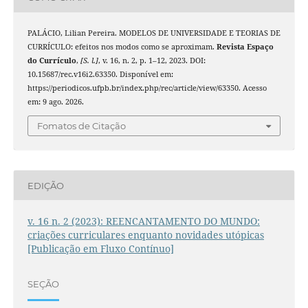
PALÁCIO, Lilian Pereira. MODELOS DE UNIVERSIDADE E TEORIAS DE
CURRÍCULO: efeitos nos modos como se aproximam.
Revista Espaço
do Currículo
,
[S. l.]
, v. 16, n. 2, p. 1–12, 2023. DOI:
10.15687/rec.v16i2.63350. Disponível em:
https://periodicos.ufpb.br/index.php/rec/article/view/63350. Acesso
em: 9 ago. 2026.
Fomatos de Citação
EDIÇÃO
v. 16 n. 2 (2023): REENCANTAMENTO DO MUNDO:
criações curriculares enquanto novidades utópicas
[Publicação em Fluxo Contínuo]
SEÇÃO