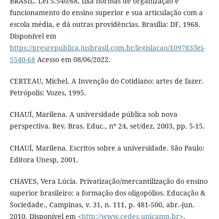
BRASIL. Lei 5.540/68, fixa normas de organização e
funcionamento do ensino superior e sua articulação com a
escola média, e dá outras providências. Brasília: DF, 1968.
Disponível em
https://presrepublica.jusbrasil.com.br/legislacao/109783/lei-
5540-68
Acesso em 08/06/2022.
CERTEAU, Michel. A Invenção do Cotidiano: artes de fazer.
Petrópolis: Vozes, 1995.
CHAUÍ, Marilena. A universidade pública sob nova
perspectiva. Rev. Bras. Educ., nº 24, set/dez, 2003, pp. 5-15.
CHAUÍ, Marilena. Escritos sobre a universidade. São Paulo:
Editora Unesp, 2001.
CHAVES, Vera Lúcia. Privatização/mercantilização do ensino
superior brasileiro: a formação dos oligopólios. Educação &
Sociedade., Campinas, v. 31, n. 111, p. 481-500, abr.-jun.
2010. Disponível em <
http://www.cedes.unicamp.br
>.