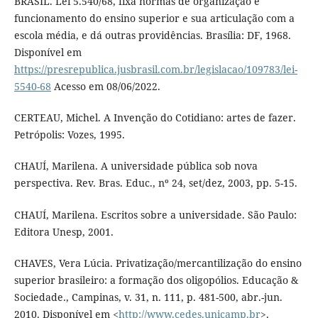
BRASIL. Lei 5.540/68, fixa normas de organização e
funcionamento do ensino superior e sua articulação com a
escola média, e dá outras providências. Brasília: DF, 1968.
Disponível em
https://presrepublica.jusbrasil.com.br/legislacao/109783/lei-
5540-68
Acesso em 08/06/2022.
CERTEAU, Michel. A Invenção do Cotidiano: artes de fazer.
Petrópolis: Vozes, 1995.
CHAUÍ, Marilena. A universidade pública sob nova
perspectiva. Rev. Bras. Educ., nº 24, set/dez, 2003, pp. 5-15.
CHAUÍ, Marilena. Escritos sobre a universidade. São Paulo:
Editora Unesp, 2001.
CHAVES, Vera Lúcia. Privatização/mercantilização do ensino
superior brasileiro: a formação dos oligopólios. Educação &
Sociedade., Campinas, v. 31, n. 111, p. 481-500, abr.-jun.
2010. Disponível em <
http://www.cedes.unicamp.br
>.