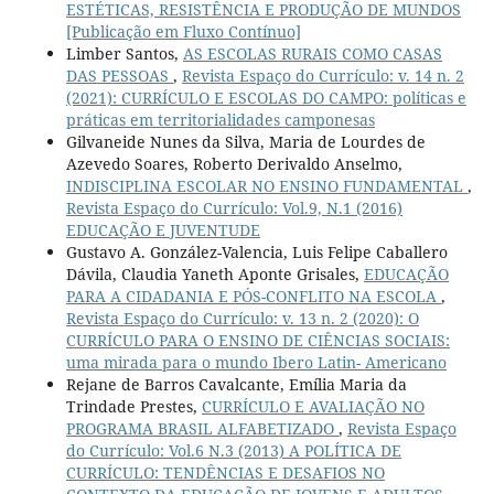
ESTÉTICAS, RESISTÊNCIA E PRODUÇÃO DE MUNDOS
[Publicação em Fluxo Contínuo]
Limber Santos,
AS ESCOLAS RURAIS COMO CASAS
DAS PESSOAS
,
Revista Espaço do Currículo: v. 14 n. 2
(2021): CURRÍCULO E ESCOLAS DO CAMPO: políticas e
práticas em territorialidades camponesas
Gilvaneide Nunes da Silva, Maria de Lourdes de
Azevedo Soares, Roberto Derivaldo Anselmo,
INDISCIPLINA ESCOLAR NO ENSINO FUNDAMENTAL
,
Revista Espaço do Currículo: Vol.9, N.1 (2016)
EDUCAÇÃO E JUVENTUDE
Gustavo A. González-Valencia, Luis Felipe Caballero
Dávila, Claudia Yaneth Aponte Grisales,
EDUCAÇÃO
PARA A CIDADANIA E PÓS-CONFLITO NA ESCOLA
,
Revista Espaço do Currículo: v. 13 n. 2 (2020): O
CURRÍCULO PARA O ENSINO DE CIÊNCIAS SOCIAIS:
uma mirada para o mundo Ibero Latin- Americano
Rejane de Barros Cavalcante, Emília Maria da
Trindade Prestes,
CURRÍCULO E AVALIAÇÃO NO
PROGRAMA BRASIL ALFABETIZADO
,
Revista Espaço
do Currículo: Vol.6 N.3 (2013) A POLÍTICA DE
CURRÍCULO: TENDÊNCIAS E DESAFIOS NO