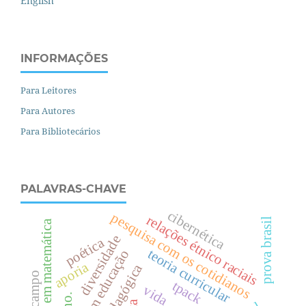
English
INFORMAÇÕES
Para Leitores
Para Autores
Para Bibliotecários
PALAVRAS-CHAVE
cibernética
pesquisa com os cotidianos
relações étnico raciais
prova brasil
graduação em matemática
diversidade
poética
teoria curricular
aporia
tpack
vida