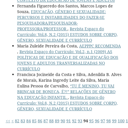
CONTEXTO DA EDUCAÇÃO DE JOVENS E ADULTOS
Fernanda Figueredo dos Santos, Marcos Lopes de
Souza,
EDUCAÇÃO, GÊNERO E SEXUALIDADE:
PERCURSOS E INSTABILIDADES DO FAZER-SE
PESQUISADORA/PESQUISADOR-
PROFESSORA/PROFESSOR
,
Revista Espaço do
Currículo: Vol.8, N.2 (2015) ESTUDOS SOBRE CORPO,
GÊNERO, SEXUALIDADE E CURRÍCULO
Maria Zuleide Pereira da Costa,
AEPPPC RECOMENDA
,
Revista Espaço do Currículo: Vol.2, n.1 (2009) AS
POLÍTICAS DE EDUCAÇÃO E DE QUALIFICAÇÃO DOS
JOVENS E ADULTOS TRANVERSALIZADAS NO
CURRÍCULO
Francisca Jocineide da Costa e Silva, Adenilda B. Alves
de Morais, Karina Ingredy Leite da Silva, Maria
Eulina Pessoa de Carvalho,
“TU É MENINO, TU VAI
BRINCAR DE BONECA, É?!” RELAÇÕES DE GÊNERO
NA EDUCAÇÃO INFANTIL
,
Revista Espaço do
Currículo: Vol.8, N.2 (2015) ESTUDOS SOBRE CORPO,
GÊNERO, SEXUALIDADE E CURRÍCULO
<<
<
82
83
84
85
86
87
88
89
90
91
92
93
94
95
96
97
98
99
100
1