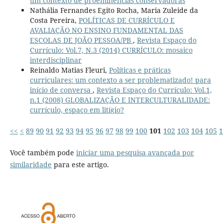
um contexto de proeminências conservadoras
Nathália Fernandes Egito Rocha, Maria Zuleide da
Costa Pereira,
POLÍTICAS DE CURRÍCULO E
AVALIAÇÃO NO ENSINO FUNDAMENTAL DAS
ESCOLAS DE JOÃO PESSOA/PB
,
Revista Espaço do
Currículo: Vol.7, N.3 (2014) CURRÍCULO: mosaico
interdisciplinar
Reinaldo Matias Fleuri,
Políticas e práticas
curriculares: um contexto a ser problematizado! para
início de conversa
,
Revista Espaço do Currículo: Vol.1,
n.1 (2008) GLOBALIZAÇÃO E INTERCULTURALIDADE:
currículo, espaço em litígio?
<<
<
89
90
91
92
93
94
95
96
97
98
99
100
101
102
103
104
105
1
Você também pode
iniciar uma pesquisa avançada por
similaridade
para este artigo.