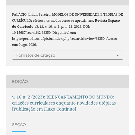
PALÁCIO, Lilian Pereira. MODELOS DE UNIVERSIDADE E TEORIAS DE
CURRÍCULO: efeitos nos modos como se aproximam.
Revista Espaço
do Currículo
,
[S. l.]
, v. 16, n. 2, p. 1–12, 2023. DOI:
10.15687/rec.v16i2.63350. Disponível em:
https://periodicos.ufpb.br/index.php/rec/article/view/63350. Acesso
em: 9 ago. 2026.
Fomatos de Citação
EDIÇÃO
v. 16 n. 2 (2023): REENCANTAMENTO DO MUNDO:
criações curriculares enquanto novidades utópicas
[Publicação em Fluxo Contínuo]
SEÇÃO