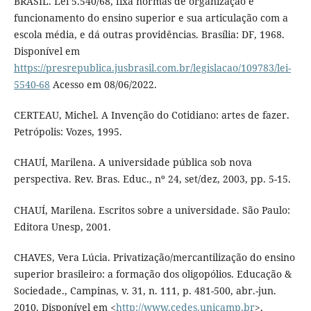
BRASIL. Lei 5.540/68, fixa normas de organização e
funcionamento do ensino superior e sua articulação com a
escola média, e dá outras providências. Brasília: DF, 1968.
Disponível em
https://presrepublica.jusbrasil.com.br/legislacao/109783/lei-
5540-68
Acesso em 08/06/2022.
CERTEAU, Michel. A Invenção do Cotidiano: artes de fazer.
Petrópolis: Vozes, 1995.
CHAUÍ, Marilena. A universidade pública sob nova
perspectiva. Rev. Bras. Educ., nº 24, set/dez, 2003, pp. 5-15.
CHAUÍ, Marilena. Escritos sobre a universidade. São Paulo:
Editora Unesp, 2001.
CHAVES, Vera Lúcia. Privatização/mercantilização do ensino
superior brasileiro: a formação dos oligopólios. Educação &
Sociedade., Campinas, v. 31, n. 111, p. 481-500, abr.-jun.
2010. Disponível em <
http://www.cedes.unicamp.br
>.