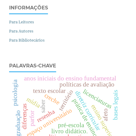
INFORMAÇÕES
Para Leitores
Para Autores
Para Bibliotecários
PALAVRAS-CHAVE
anos iniciais do ensino fundamental
psicologia
políticas de avaliação
texto escolar
licenciaturas
território
diretriz curricular
bases legais
creche
mídia
prática de ensino
saber
e
n
s
i
n
o
u
p
e
r
i
o
r
diferenças
espaço universitário
resenha
afeto
pós-graduação
parfor
s
.
pré-escola
livro didático.