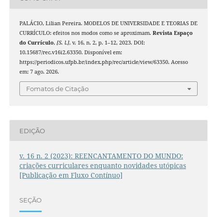
PALÁCIO, Lilian Pereira. MODELOS DE UNIVERSIDADE E TEORIAS DE
CURRÍCULO: efeitos nos modos como se aproximam.
Revista Espaço
do Currículo
,
[S. l.]
, v. 16, n. 2, p. 1–12, 2023. DOI:
10.15687/rec.v16i2.63350. Disponível em:
https://periodicos.ufpb.br/index.php/rec/article/view/63350. Acesso
em: 7 ago. 2026.
Fomatos de Citação
EDIÇÃO
v. 16 n. 2 (2023): REENCANTAMENTO DO MUNDO:
criações curriculares enquanto novidades utópicas
[Publicação em Fluxo Contínuo]
SEÇÃO