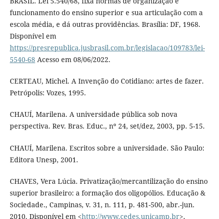
BRASIL. Lei 5.540/68, fixa normas de organização e
funcionamento do ensino superior e sua articulação com a
escola média, e dá outras providências. Brasília: DF, 1968.
Disponível em
https://presrepublica.jusbrasil.com.br/legislacao/109783/lei-
5540-68
Acesso em 08/06/2022.
CERTEAU, Michel. A Invenção do Cotidiano: artes de fazer.
Petrópolis: Vozes, 1995.
CHAUÍ, Marilena. A universidade pública sob nova
perspectiva. Rev. Bras. Educ., nº 24, set/dez, 2003, pp. 5-15.
CHAUÍ, Marilena. Escritos sobre a universidade. São Paulo:
Editora Unesp, 2001.
CHAVES, Vera Lúcia. Privatização/mercantilização do ensino
superior brasileiro: a formação dos oligopólios. Educação &
Sociedade., Campinas, v. 31, n. 111, p. 481-500, abr.-jun.
2010. Disponível em <
http://www.cedes.unicamp.br
>.