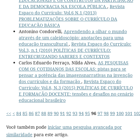
EDUCACIONAIS E OS CONSTRUTOS DA PARTICIPAÇÃO
E DA DEMOCRACIA NA ESCOLA PÚBLICA
,
Revista
Espaço do Currículo: Vol.6 N.1 (2013)
PROBLEMATIZAÇÕES SOBRE O CURRÍCULO DA
EDUCAÇÃO BÁSICA
Antonino Condorelli,
Aprendendo a olhar o mundo
através de um caleidoscópio: anotações para uma
educação transcultural
,
Revista Espaço do Currículo:
Vol.3, n.1 (2010) POLÍTICAS DE CURRÍCULO:
ENTRECRUZANDO SABERES E CONTEXTOS
Carlos Eduardo Ferraço, Nilda Alves,
AS PESQUISAS
COM OS COTIDIANOS DAS ESCOLAS: pistas para se
pensar a potência das imagensnarrativas na invenção
dos currículos e da formação
,
Revista Espaço do
Currículo: Vol.8, N.3 (2015) POLÍTICAS DE CURRÍCULO
E FORMAÇÃO DOCENTE: tensões e desafios no cenário
educacional brasileiro
<<
<
84
85
86
87
88
89
90
91
92
93
94
95
96
97
98
99
100
101
10
Você também pode
iniciar uma pesquisa avançada por
similaridade
para este artigo.