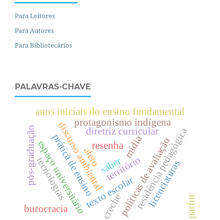
Para Leitores
Para Autores
Para Bibliotecários
PALAVRAS-CHAVE
anos iniciais do ensino fundamental
protagonismo indígena
discurso ambiental
pós-graduação
residência pedagógica
diretriz curricular
prática de ensino
mídia
políticas de avaliação
espaço universitário
resenha
afeto
território
saber
tecnologias
licenciaturas
texto escolar
creche
parfor
burocracia