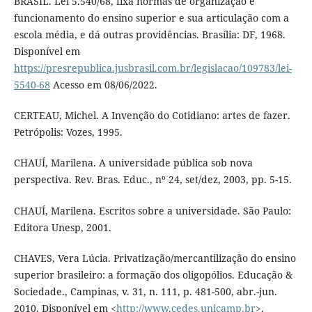
BRASIL. Lei 5.540/68, fixa normas de organização e
funcionamento do ensino superior e sua articulação com a
escola média, e dá outras providências. Brasília: DF, 1968.
Disponível em
https://presrepublica.jusbrasil.com.br/legislacao/109783/lei-
5540-68
Acesso em 08/06/2022.
CERTEAU, Michel. A Invenção do Cotidiano: artes de fazer.
Petrópolis: Vozes, 1995.
CHAUÍ, Marilena. A universidade pública sob nova
perspectiva. Rev. Bras. Educ., nº 24, set/dez, 2003, pp. 5-15.
CHAUÍ, Marilena. Escritos sobre a universidade. São Paulo:
Editora Unesp, 2001.
CHAVES, Vera Lúcia. Privatização/mercantilização do ensino
superior brasileiro: a formação dos oligopólios. Educação &
Sociedade., Campinas, v. 31, n. 111, p. 481-500, abr.-jun.
2010. Disponível em <
http://www.cedes.unicamp.br
>.