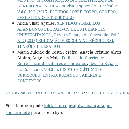
MENINO? A CONSTRUÇÃO DAS IDENTIDADES DE
GÊNERO NA ESCOLA
,
Revista Espaço do Currículo:
Vol.8, N.2 (2015) ESTUDOS SOBRE CORPO, GÊNERO,
SEXUALIDADE E CURRÍCULO
Alícia Villar Aguilés,
SENTIDOS SOBRE LOS
ABANDONOS EDUCATIVOS DE ESTUDIANTES
UNIVERSITÁRIOS
,
Revista Espaço do Currículo: Vol.6
N.2 (2013) EDUCAÇÃO E ESCOLA NO SÉCULO XXI:
TENSÕES E DESAFIOS
Maria Zuleide da Costa Pereira, Ângela Cristina Alves
Albino, Angélica Maia,
Políticas de Currículo:
Entrecruzando saberes e contextos
,
Revista Espaço
do Currículo: Vol.3, n.1 (2010) POLÍTICAS DE
CURRÍCULO: ENTRECRUZANDO SABERES E
CONTEXTOS
<<
<
87
88
89
90
91
92
93
94
95
96
97
98
99
100
101
102
103
104
Você também pode
iniciar uma pesquisa avançada por
similaridade
para este artigo.