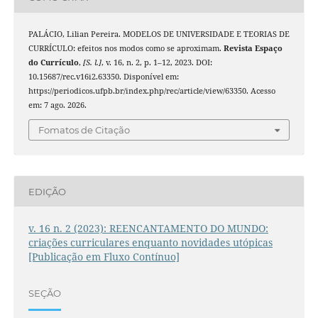
PALÁCIO, Lilian Pereira. MODELOS DE UNIVERSIDADE E TEORIAS DE
CURRÍCULO: efeitos nos modos como se aproximam.
Revista Espaço
do Currículo
,
[S. l.]
, v. 16, n. 2, p. 1–12, 2023. DOI:
10.15687/rec.v16i2.63350. Disponível em:
https://periodicos.ufpb.br/index.php/rec/article/view/63350. Acesso
em: 7 ago. 2026.
Fomatos de Citação
EDIÇÃO
v. 16 n. 2 (2023): REENCANTAMENTO DO MUNDO:
criações curriculares enquanto novidades utópicas
[Publicação em Fluxo Contínuo]
SEÇÃO