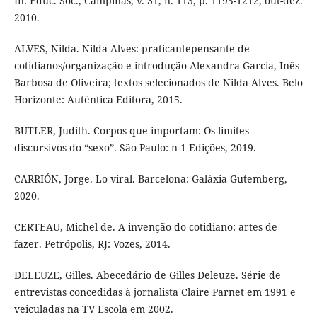
In: Educ. Soc., Campinas, v. 31, n. 113, p. 1195-1212, out-dez.
2010.
ALVES, Nilda. Nilda Alves: praticantepensante de
cotidianos/organização e introdução Alexandra Garcia, Inês
Barbosa de Oliveira; textos selecionados de Nilda Alves. Belo
Horizonte: Autêntica Editora, 2015.
BUTLER, Judith. Corpos que importam: Os limites
discursivos do “sexo”. São Paulo: n-1 Edições, 2019.
CARRIÓN, Jorge. Lo viral. Barcelona: Galáxia Gutemberg,
2020.
CERTEAU, Michel de. A invenção do cotidiano: artes de
fazer. Petrópolis, RJ: Vozes, 2014.
DELEUZE, Gilles. Abecedário de Gilles Deleuze. Série de
entrevistas concedidas à jornalista Claire Parnet em 1991 e
veiculadas na TV Escola em 2002.