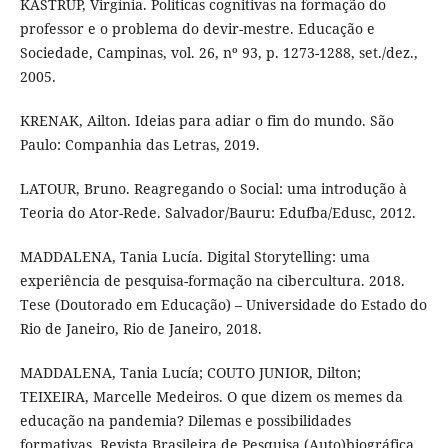
KASTRUP, Virgínia. Políticas cognitivas na formação do
professor e o problema do devir-mestre. Educação e
Sociedade, Campinas, vol. 26, nº 93, p. 1273-1288, set./dez.,
2005.
KRENAK, Ailton. Ideias para adiar o fim do mundo. São
Paulo: Companhia das Letras, 2019.
LATOUR, Bruno. Reagregando o Social: uma introdução à
Teoria do Ator-Rede. Salvador/Bauru: Edufba/Edusc, 2012.
MADDALENA, Tania Lucía. Digital Storytelling: uma
experiência de pesquisa-formação na cibercultura. 2018.
Tese (Doutorado em Educação) – Universidade do Estado do
Rio de Janeiro, Rio de Janeiro, 2018.
MADDALENA, Tania Lucía; COUTO JUNIOR, Dilton;
TEIXEIRA, Marcelle Medeiros. O que dizem os memes da
educação na pandemia? Dilemas e possibilidades
formativas. Revista Brasileira de Pesquisa (Auto)biográfica,