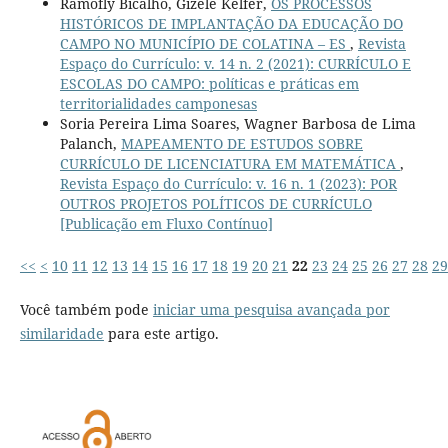
Ramofly Bicalho, Gizele Kelfer,
OS PROCESSOS
HISTÓRICOS DE IMPLANTAÇÃO DA EDUCAÇÃO DO
CAMPO NO MUNICÍPIO DE COLATINA – ES
,
Revista
Espaço do Currículo: v. 14 n. 2 (2021): CURRÍCULO E
ESCOLAS DO CAMPO: políticas e práticas em
territorialidades camponesas
Soria Pereira Lima Soares, Wagner Barbosa de Lima
Palanch,
MAPEAMENTO DE ESTUDOS SOBRE
CURRÍCULO DE LICENCIATURA EM MATEMÁTICA
,
Revista Espaço do Currículo: v. 16 n. 1 (2023): POR
OUTROS PROJETOS POLÍTICOS DE CURRÍCULO
[Publicação em Fluxo Contínuo]
<<
<
10
11
12
13
14
15
16
17
18
19
20
21
22
23
24
25
26
27
28
29
Você também pode
iniciar uma pesquisa avançada por
similaridade
para este artigo.