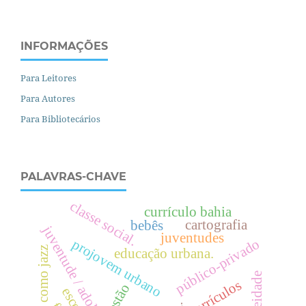
INFORMAÇÕES
Para Leitores
Para Autores
Para Bibliotecários
PALAVRAS-CHAVE
c
l
a
s
s
e
o
c
i
a
l
currículo bahia
s
.
cartografia
bebês
juventude / adolescência.
juventudes
público-privado
projovem urbano
currículo como jazz
educação urbana.
currículos
gestão