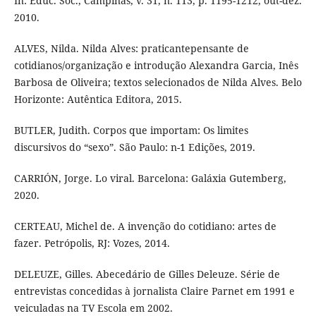
In: Educ. Soc., Campinas, v. 31, n. 113, p. 1195-1212, out-dez.
2010.
ALVES, Nilda. Nilda Alves: praticantepensante de
cotidianos/organização e introdução Alexandra Garcia, Inês
Barbosa de Oliveira; textos selecionados de Nilda Alves. Belo
Horizonte: Autêntica Editora, 2015.
BUTLER, Judith. Corpos que importam: Os limites
discursivos do “sexo”. São Paulo: n-1 Edições, 2019.
CARRIÓN, Jorge. Lo viral. Barcelona: Galáxia Gutemberg,
2020.
CERTEAU, Michel de. A invenção do cotidiano: artes de
fazer. Petrópolis, RJ: Vozes, 2014.
DELEUZE, Gilles. Abecedário de Gilles Deleuze. Série de
entrevistas concedidas à jornalista Claire Parnet em 1991 e
veiculadas na TV Escola em 2002.