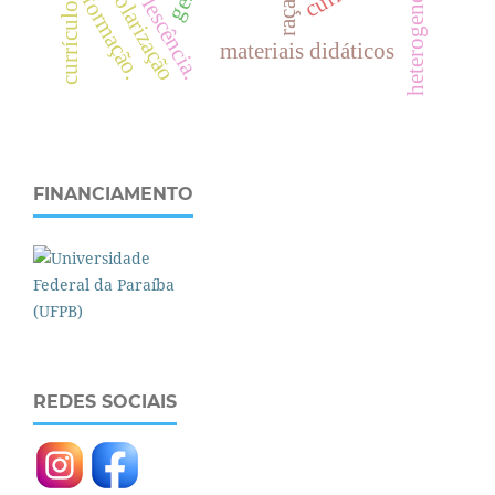
heterogeneidade
escolarização
formação.
raça.
materiais didáticos
FINANCIAMENTO
REDES SOCIAIS