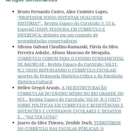
Bruno Fernando Castro, Alice Casimiro Lopes,
“PROFESSOR POSSO INVENTAR QUALQUER
HISTÓRIA?”
,
Revista Espaço do Currículo: v. 13 n.
Especial (2020): PESQUISA EM CURRÍCULO E
DIFERENÇA: debates em um contexto de
proeminências conservadoras
Silvana Galvani Claudino-Kamazaki, Flávia da Silva
Ferreira Asbahr, Afonso Mancuso de Mesquita,
CURRÍCULO COMUM PARA O ENSINO FUNDAMENTAL
DE BAURU-SP
,
Revista Espaço do Currículo: Vol.11,
N.2 (2018) REPENSANDO O CURRÍCULO ESCOLAR:
aportes da Pedagogia Histórico-Crítica e da Psicologia
Histórico-Cultural
Hellen Gregol Araujo,
A (RE)ESTRUTURAÇÃO
CURRICULAR DO ENSINO MÉDIO NO RIO GRANDE DO
SUL
,
Revista Espaço do Currículo: Vol.10, N.3 (2017)
SOBRE POLÍTICAS EM CURRÍCULO E RESISTÊNCIAS E
INVENÇÕES E COTIDIANOS ESCOLARES E DESAFIOS
E... “VAI TER LUTA!”
Juares da Silva Thiesen, Zenilde Durli,
TERRITÓRIOS
DO CURRÍCULO NAS ESCOLAS PÚBLICAS: O