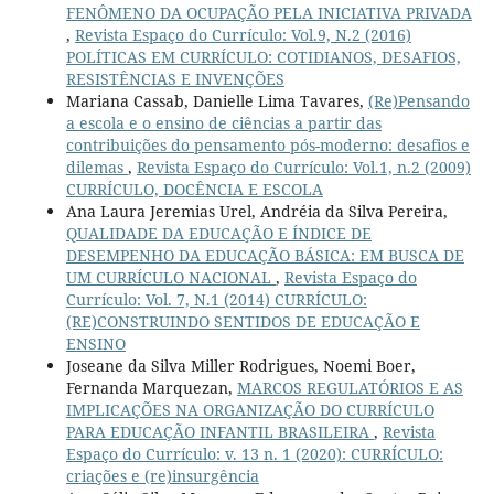
FENÔMENO DA OCUPAÇÃO PELA INICIATIVA PRIVADA
,
Revista Espaço do Currículo: Vol.9, N.2 (2016)
POLÍTICAS EM CURRÍCULO: COTIDIANOS, DESAFIOS,
RESISTÊNCIAS E INVENÇÕES
Mariana Cassab, Danielle Lima Tavares,
(Re)Pensando
a escola e o ensino de ciências a partir das
contribuições do pensamento pós-moderno: desafios e
dilemas
,
Revista Espaço do Currículo: Vol.1, n.2 (2009)
CURRÍCULO, DOCÊNCIA E ESCOLA
Ana Laura Jeremias Urel, Andréia da Silva Pereira,
QUALIDADE DA EDUCAÇÃO E ÍNDICE DE
DESEMPENHO DA EDUCAÇÃO BÁSICA: EM BUSCA DE
UM CURRÍCULO NACIONAL
,
Revista Espaço do
Currículo: Vol. 7, N.1 (2014) CURRÍCULO:
(RE)CONSTRUINDO SENTIDOS DE EDUCAÇÃO E
ENSINO
Joseane da Silva Miller Rodrigues, Noemi Boer,
Fernanda Marquezan,
MARCOS REGULATÓRIOS E AS
IMPLICAÇÕES NA ORGANIZAÇÃO DO CURRÍCULO
PARA EDUCAÇÃO INFANTIL BRASILEIRA
,
Revista
Espaço do Currículo: v. 13 n. 1 (2020): CURRÍCULO:
criações e (re)insurgência