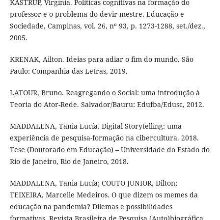
KASTRUP, Virgínia. Políticas cognitivas na formação do
professor e o problema do devir-mestre. Educação e
Sociedade, Campinas, vol. 26, nº 93, p. 1273-1288, set./dez.,
2005.
KRENAK, Ailton. Ideias para adiar o fim do mundo. São
Paulo: Companhia das Letras, 2019.
LATOUR, Bruno. Reagregando o Social: uma introdução à
Teoria do Ator-Rede. Salvador/Bauru: Edufba/Edusc, 2012.
MADDALENA, Tania Lucía. Digital Storytelling: uma
experiência de pesquisa-formação na cibercultura. 2018.
Tese (Doutorado em Educação) – Universidade do Estado do
Rio de Janeiro, Rio de Janeiro, 2018.
MADDALENA, Tania Lucía; COUTO JUNIOR, Dilton;
TEIXEIRA, Marcelle Medeiros. O que dizem os memes da
educação na pandemia? Dilemas e possibilidades
formativas. Revista Brasileira de Pesquisa (Auto)biográfica,