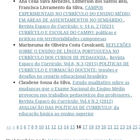
Ana Célia Silva Menezes, Edmerson dos Santos Reis,
Francisca Livramento da Silva,
CAMPOS
EXPERIMENTAIS NO CURRÍCULO DO ENSINO MÉDIO,
EM ÁREAS DE ASSENTAMENTOS NO SEMIÁRIDO
,
Revista Espaço do Currículo: v. 14 n. 2 (2021):
CURRÍCULO E ESCOLAS DO CAMPO: políticas e
práticas em territorialidades camponesas
Marineuma de Oliveira Costa Cavalcanti,
REFLEXÕES
SOBRE O ENSINO DE LÍNGUA PORTUGUESA NO
CURRÍCULO DOS CURSOS DE PEDAGOGIA
,
Revista
Espaço do Currículo: Vol.8, N.3 (2015) POLÍTICAS DE
CURRÍCULO E FORMAÇÃO DOCENTE: tensões e
desafios no cenário educacional brasileiro
Claudene Sousa da Silva,
Estudo qualitativo sobre as
mudanças que o Exame Nacional do Ensino Médio
provocou nos trabalhos pedagógicos dos professores
,
Revista Espaço do Currículo: Vol.4 N.2 (2012)
AVALIAÇÃO DAS POLÍTICAS DE CURRÍCULO; da
educação básica ao ensino superior
<<
<
4
5
6
7
8
9
10
11
12
13
14
15
16
17
18
19
20
21
22
23
24
25