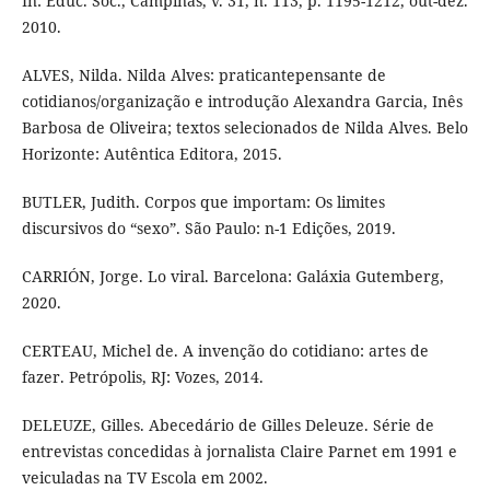
In: Educ. Soc., Campinas, v. 31, n. 113, p. 1195-1212, out-dez.
2010.
ALVES, Nilda. Nilda Alves: praticantepensante de
cotidianos/organização e introdução Alexandra Garcia, Inês
Barbosa de Oliveira; textos selecionados de Nilda Alves. Belo
Horizonte: Autêntica Editora, 2015.
BUTLER, Judith. Corpos que importam: Os limites
discursivos do “sexo”. São Paulo: n-1 Edições, 2019.
CARRIÓN, Jorge. Lo viral. Barcelona: Galáxia Gutemberg,
2020.
CERTEAU, Michel de. A invenção do cotidiano: artes de
fazer. Petrópolis, RJ: Vozes, 2014.
DELEUZE, Gilles. Abecedário de Gilles Deleuze. Série de
entrevistas concedidas à jornalista Claire Parnet em 1991 e
veiculadas na TV Escola em 2002.