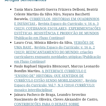
Tania Mara Zanotti Guerra Frizzera Delboni, Beatriz
Celeste Martins da Silva Niro, Nayara Bacchetti
Baratela,
CURRÍCULOS, HISTÓRIAS EM QUADRINHOS
E INFÂNCIAS
,
Revista Espaço do Currículo: v. 16 n. 3
(2023): COTIDIANOS ESCOLARES, EXPERIMENTAÇÕES
ESTÉTICAS, RESISTÊNCIA E PRODUÇÃO DE MUNDOS
[Publicação em Fluxo Contínuo]
Lauro Cruz, Mônica Ribeiro da Silva,
VERSÕES DE
UMA BASE
,
Revista Espaço do Currículo: v. 16 n. 2
(2023): REENCANTAMENTO DO MUNDO: criações
curriculares enquanto novidades utópicas [Publicação
em Fluxo Contínuo]
Paulo Raphael Siqueira Bitencourt, Marcus Leonardo
Bomfim Martins,
A INTERFACE CURRÍCULO E
“ENSINO DE” HISTÓRIA: QUE SENTIDOS DE
CURRÍCULO ESTÃO SENDO MOBILIZADOS?
,
Revista
Espaço do Currículo: Vol.7, N.3 (2014) CURRÍCULO:
mosaico interdisciplinar
Jainara Pacheco de Braga, Leandro Severino
Nascimento de Oliveira, Cloves Alexandre de Castro,
CONTRIBUIÇÕES PARA O DEBATE SOBRE