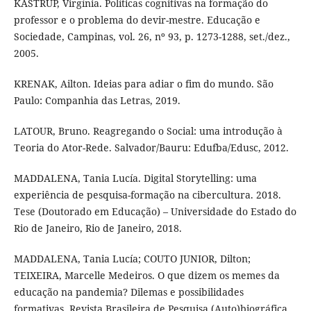
KASTRUP, Virgínia. Políticas cognitivas na formação do
professor e o problema do devir-mestre. Educação e
Sociedade, Campinas, vol. 26, nº 93, p. 1273-1288, set./dez.,
2005.
KRENAK, Ailton. Ideias para adiar o fim do mundo. São
Paulo: Companhia das Letras, 2019.
LATOUR, Bruno. Reagregando o Social: uma introdução à
Teoria do Ator-Rede. Salvador/Bauru: Edufba/Edusc, 2012.
MADDALENA, Tania Lucía. Digital Storytelling: uma
experiência de pesquisa-formação na cibercultura. 2018.
Tese (Doutorado em Educação) – Universidade do Estado do
Rio de Janeiro, Rio de Janeiro, 2018.
MADDALENA, Tania Lucía; COUTO JUNIOR, Dilton;
TEIXEIRA, Marcelle Medeiros. O que dizem os memes da
educação na pandemia? Dilemas e possibilidades
formativas. Revista Brasileira de Pesquisa (Auto)biográfica,