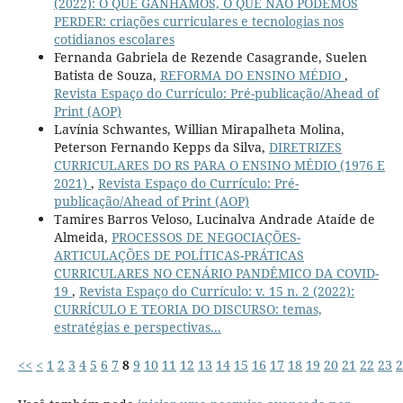
(2022): O QUE GANHAMOS, O QUE NÃO PODEMOS
PERDER: criações curriculares e tecnologias nos
cotidianos escolares
Fernanda Gabriela de Rezende Casagrande, Suelen
Batista de Souza,
REFORMA DO ENSINO MÉDIO
,
Revista Espaço do Currículo: Pré-publicação/Ahead of
Print (AOP)
Lavínia Schwantes, Willian Mirapalheta Molina,
Peterson Fernando Kepps da Silva,
DIRETRIZES
CURRICULARES DO RS PARA O ENSINO MÉDIO (1976 E
2021)
,
Revista Espaço do Currículo: Pré-
publicação/Ahead of Print (AOP)
Tamires Barros Veloso, Lucinalva Andrade Ataíde de
Almeida,
PROCESSOS DE NEGOCIAÇÕES-
ARTICULAÇÕES DE POLÍTICAS-PRÁTICAS
CURRICULARES NO CENÁRIO PANDÊMICO DA COVID-
19
,
Revista Espaço do Currículo: v. 15 n. 2 (2022):
CURRÍCULO E TEORIA DO DISCURSO: temas,
estratégias e perspectivas...
<<
<
1
2
3
4
5
6
7
8
9
10
11
12
13
14
15
16
17
18
19
20
21
22
23
2