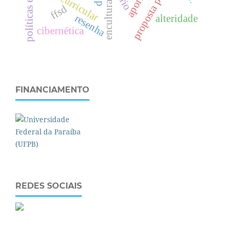
políticas e práticas
teoria curricular
aporia
ffsd
resenha
alteridade
cibernética
FINANCIAMENTO
REDES SOCIAIS