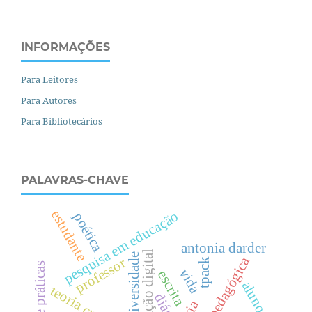
INFORMAÇÕES
Para Leitores
Para Autores
Para Bibliotecários
PALAVRAS-CHAVE
estudante
pesquisa em educação
poética
antonia darder
enculturação digital
diversidade
proposta pedagógica
professor
tpack
vida
escrita
aluno.
diário