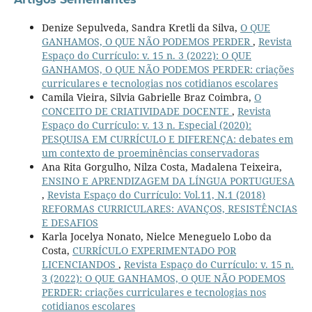
Denize Sepulveda, Sandra Kretli da Silva,
O QUE
GANHAMOS, O QUE NÃO PODEMOS PERDER
,
Revista
Espaço do Currículo: v. 15 n. 3 (2022): O QUE
GANHAMOS, O QUE NÃO PODEMOS PERDER: criações
curriculares e tecnologias nos cotidianos escolares
Camila Vieira, Silvia Gabrielle Braz Coimbra,
O
CONCEITO DE CRIATIVIDADE DOCENTE
,
Revista
Espaço do Currículo: v. 13 n. Especial (2020):
PESQUISA EM CURRÍCULO E DIFERENÇA: debates em
um contexto de proeminências conservadoras
Ana Rita Gorgulho, Nilza Costa, Madalena Teixeira,
ENSINO E APRENDIZAGEM DA LÍNGUA PORTUGUESA
,
Revista Espaço do Currículo: Vol.11, N.1 (2018)
REFORMAS CURRICULARES: AVANÇOS, RESISTÊNCIAS
E DESAFIOS
Karla Jocelya Nonato, Nielce Meneguelo Lobo da
Costa,
CURRÍCULO EXPERIMENTADO POR
LICENCIANDOS
,
Revista Espaço do Currículo: v. 15 n.
3 (2022): O QUE GANHAMOS, O QUE NÃO PODEMOS
PERDER: criações curriculares e tecnologias nos
cotidianos escolares