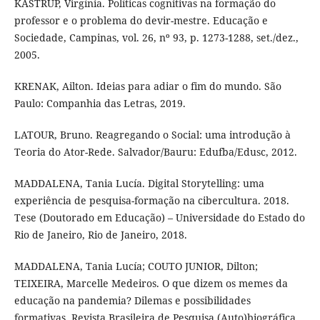
KASTRUP, Virgínia. Políticas cognitivas na formação do
professor e o problema do devir-mestre. Educação e
Sociedade, Campinas, vol. 26, nº 93, p. 1273-1288, set./dez.,
2005.
KRENAK, Ailton. Ideias para adiar o fim do mundo. São
Paulo: Companhia das Letras, 2019.
LATOUR, Bruno. Reagregando o Social: uma introdução à
Teoria do Ator-Rede. Salvador/Bauru: Edufba/Edusc, 2012.
MADDALENA, Tania Lucía. Digital Storytelling: uma
experiência de pesquisa-formação na cibercultura. 2018.
Tese (Doutorado em Educação) – Universidade do Estado do
Rio de Janeiro, Rio de Janeiro, 2018.
MADDALENA, Tania Lucía; COUTO JUNIOR, Dilton;
TEIXEIRA, Marcelle Medeiros. O que dizem os memes da
educação na pandemia? Dilemas e possibilidades
formativas. Revista Brasileira de Pesquisa (Auto)biográfica,