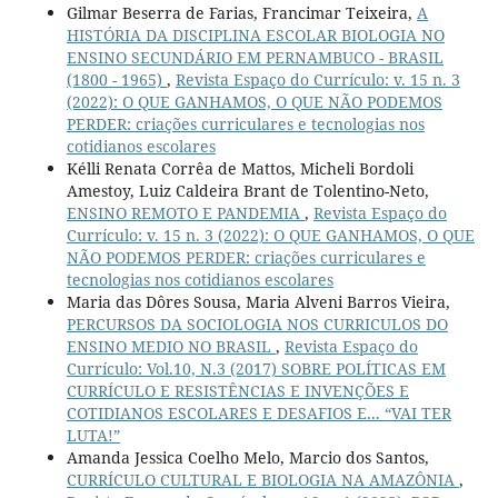
Gilmar Beserra de Farias, Francimar Teixeira,
A
HISTÓRIA DA DISCIPLINA ESCOLAR BIOLOGIA NO
ENSINO SECUNDÁRIO EM PERNAMBUCO - BRASIL
(1800 - 1965)
,
Revista Espaço do Currículo: v. 15 n. 3
(2022): O QUE GANHAMOS, O QUE NÃO PODEMOS
PERDER: criações curriculares e tecnologias nos
cotidianos escolares
Kélli Renata Corrêa de Mattos, Micheli Bordoli
Amestoy, Luiz Caldeira Brant de Tolentino-Neto,
ENSINO REMOTO E PANDEMIA
,
Revista Espaço do
Currículo: v. 15 n. 3 (2022): O QUE GANHAMOS, O QUE
NÃO PODEMOS PERDER: criações curriculares e
tecnologias nos cotidianos escolares
Maria das Dôres Sousa, Maria Alveni Barros Vieira,
PERCURSOS DA SOCIOLOGIA NOS CURRICULOS DO
ENSINO MEDIO NO BRASIL
,
Revista Espaço do
Currículo: Vol.10, N.3 (2017) SOBRE POLÍTICAS EM
CURRÍCULO E RESISTÊNCIAS E INVENÇÕES E
COTIDIANOS ESCOLARES E DESAFIOS E... “VAI TER
LUTA!”
Amanda Jessica Coelho Melo, Marcio dos Santos,
CURRÍCULO CULTURAL E BIOLOGIA NA AMAZÔNIA
,