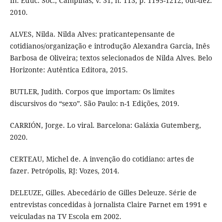
In: Educ. Soc., Campinas, v. 31, n. 113, p. 1195-1212, out-dez.
2010.
ALVES, Nilda. Nilda Alves: praticantepensante de
cotidianos/organização e introdução Alexandra Garcia, Inês
Barbosa de Oliveira; textos selecionados de Nilda Alves. Belo
Horizonte: Autêntica Editora, 2015.
BUTLER, Judith. Corpos que importam: Os limites
discursivos do “sexo”. São Paulo: n-1 Edições, 2019.
CARRIÓN, Jorge. Lo viral. Barcelona: Galáxia Gutemberg,
2020.
CERTEAU, Michel de. A invenção do cotidiano: artes de
fazer. Petrópolis, RJ: Vozes, 2014.
DELEUZE, Gilles. Abecedário de Gilles Deleuze. Série de
entrevistas concedidas à jornalista Claire Parnet em 1991 e
veiculadas na TV Escola em 2002.