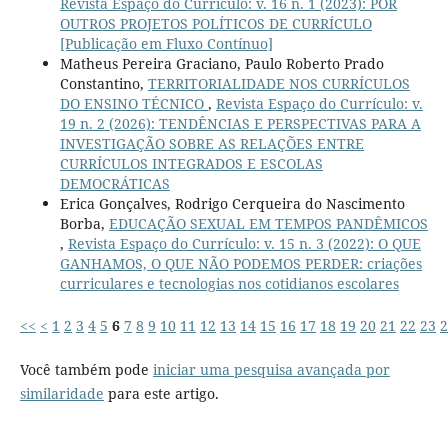
Revista Espaço do Currículo: v. 16 n. 1 (2023): POR
OUTROS PROJETOS POLÍTICOS DE CURRÍCULO
[Publicação em Fluxo Contínuo]
Matheus Pereira Graciano, Paulo Roberto Prado
Constantino,
TERRITORIALIDADE NOS CURRÍCULOS
DO ENSINO TÉCNICO
,
Revista Espaço do Currículo: v.
19 n. 2 (2026): TENDÊNCIAS E PERSPECTIVAS PARA A
INVESTIGAÇÃO SOBRE AS RELAÇÕES ENTRE
CURRÍCULOS INTEGRADOS E ESCOLAS
DEMOCRÁTICAS
Erica Gonçalves, Rodrigo Cerqueira do Nascimento
Borba,
EDUCAÇÃO SEXUAL EM TEMPOS PANDÊMICOS
,
Revista Espaço do Currículo: v. 15 n. 3 (2022): O QUE
GANHAMOS, O QUE NÃO PODEMOS PERDER: criações
curriculares e tecnologias nos cotidianos escolares
<<
<
1
2
3
4
5
6
7
8
9
10
11
12
13
14
15
16
17
18
19
20
21
22
23
2
Você também pode
iniciar uma pesquisa avançada por
similaridade
para este artigo.