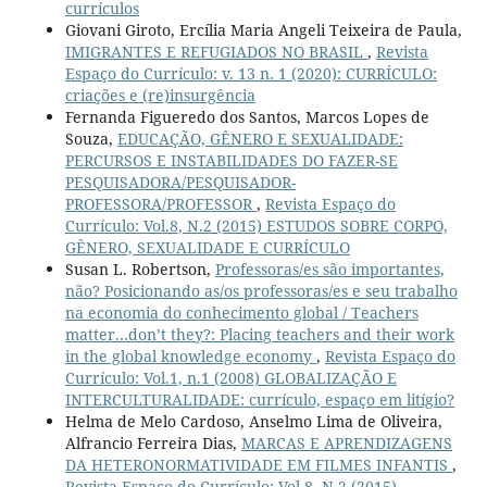
currículos
Giovani Giroto, Ercília Maria Angeli Teixeira de Paula,
IMIGRANTES E REFUGIADOS NO BRASIL
,
Revista
Espaço do Currículo: v. 13 n. 1 (2020): CURRÍCULO:
criações e (re)insurgência
Fernanda Figueredo dos Santos, Marcos Lopes de
Souza,
EDUCAÇÃO, GÊNERO E SEXUALIDADE:
PERCURSOS E INSTABILIDADES DO FAZER-SE
PESQUISADORA/PESQUISADOR-
PROFESSORA/PROFESSOR
,
Revista Espaço do
Currículo: Vol.8, N.2 (2015) ESTUDOS SOBRE CORPO,
GÊNERO, SEXUALIDADE E CURRÍCULO
Susan L. Robertson,
Professoras/es são importantes,
não? Posicionando as/os professoras/es e seu trabalho
na economia do conhecimento global / Teachers
matter…don’t they?: Placing teachers and their work
in the global knowledge economy
,
Revista Espaço do
Currículo: Vol.1, n.1 (2008) GLOBALIZAÇÃO E
INTERCULTURALIDADE: currículo, espaço em litígio?
Helma de Melo Cardoso, Anselmo Lima de Oliveira,
Alfrancio Ferreira Dias,
MARCAS E APRENDIZAGENS
DA HETERONORMATIVIDADE EM FILMES INFANTIS
,
Revista Espaço do Currículo: Vol.8, N.2 (2015)