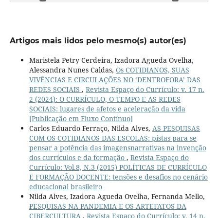
Artigos mais lidos pelo mesmo(s) autor(es)
Maristela Petry Cerdeira, Izadora Agueda Ovelha,
Alessandra Nunes Caldas,
Os COTIDIANOS, SUAS
VIVÊNCIAS E CIRCULAÇÕES NO ‘DENTROFORA’ DAS
REDES SOCIAIS
,
Revista Espaço do Currículo: v. 17 n.
2 (2024): O CURRÍCULO, O TEMPO E AS REDES
SOCIAIS: lugares de afetos e aceleração da vida
[Publicação em Fluxo Contínuo]
Carlos Eduardo Ferraço, Nilda Alves,
AS PESQUISAS
COM OS COTIDIANOS DAS ESCOLAS: pistas para se
pensar a potência das imagensnarrativas na invenção
dos currículos e da formação
,
Revista Espaço do
Currículo: Vol.8, N.3 (2015) POLÍTICAS DE CURRÍCULO
E FORMAÇÃO DOCENTE: tensões e desafios no cenário
educacional brasileiro
Nilda Alves, Izadora Agueda Ovelha, Fernanda Mello,
PESQUISAS NA PANDEMIA E OS ARTEFATOS DA
CIBERCULTURA
,
Revista Espaço do Currículo: v. 14 n.