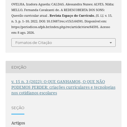
OVELHA, Izadora Agueda; CALDAS, Alessandra Nunes; ALVES, Nilda;
MELLO, Fernanda Cavalcanti de. A REDESCOBERTA DOS SONS:
Questão curricular atual .
Revista Espaço do Currículo
,
[S. l.]
, v. 15,
n. 3, p. 1–10, 2022. DOI: 10.15687/rec.v15i3.64591. Disponível em:
https://periodicos.ufpb.br/index.php/rec/article/view/64591. Acesso
em: 8 ago. 2026.
Fomatos de Citação
EDIÇÃO
v. 15 n. 3 (2022): O QUE GANHAMOS, O QUE NÃO
PODEMOS PERDER: criações curriculares e tecnologias
nos cotidianos escolares
SEÇÃO
Artigos