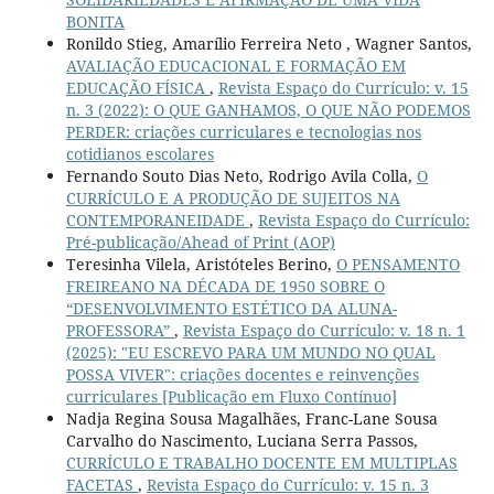
BONITA
Ronildo Stieg, Amarílio Ferreira Neto , Wagner Santos,
AVALIAÇÃO EDUCACIONAL E FORMAÇÃO EM
EDUCAÇÃO FÍSICA
,
Revista Espaço do Currículo: v. 15
n. 3 (2022): O QUE GANHAMOS, O QUE NÃO PODEMOS
PERDER: criações curriculares e tecnologias nos
cotidianos escolares
Fernando Souto Dias Neto, Rodrigo Avila Colla,
O
CURRÍCULO E A PRODUÇÃO DE SUJEITOS NA
CONTEMPORANEIDADE
,
Revista Espaço do Currículo:
Pré-publicação/Ahead of Print (AOP)
Teresinha Vilela, Aristóteles Berino,
O PENSAMENTO
FREIREANO NA DÉCADA DE 1950 SOBRE O
“DESENVOLVIMENTO ESTÉTICO DA ALUNA-
PROFESSORA”
,
Revista Espaço do Currículo: v. 18 n. 1
(2025): "EU ESCREVO PARA UM MUNDO NO QUAL
POSSA VIVER": criações docentes e reinvenções
curriculares [Publicação em Fluxo Contínuo]
Nadja Regina Sousa Magalhães, Franc-Lane Sousa
Carvalho do Nascimento, Luciana Serra Passos,
CURRÍCULO E TRABALHO DOCENTE EM MULTIPLAS
FACETAS
,
Revista Espaço do Currículo: v. 15 n. 3