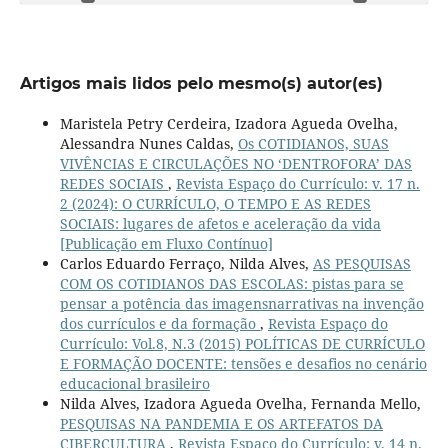
Artigos mais lidos pelo mesmo(s) autor(es)
Maristela Petry Cerdeira, Izadora Agueda Ovelha,
Alessandra Nunes Caldas,
Os COTIDIANOS, SUAS
VIVÊNCIAS E CIRCULAÇÕES NO ‘DENTROFORA’ DAS
REDES SOCIAIS
,
Revista Espaço do Currículo: v. 17 n.
2 (2024): O CURRÍCULO, O TEMPO E AS REDES
SOCIAIS: lugares de afetos e aceleração da vida
[Publicação em Fluxo Contínuo]
Carlos Eduardo Ferraço, Nilda Alves,
AS PESQUISAS
COM OS COTIDIANOS DAS ESCOLAS: pistas para se
pensar a potência das imagensnarrativas na invenção
dos currículos e da formação
,
Revista Espaço do
Currículo: Vol.8, N.3 (2015) POLÍTICAS DE CURRÍCULO
E FORMAÇÃO DOCENTE: tensões e desafios no cenário
educacional brasileiro
Nilda Alves, Izadora Agueda Ovelha, Fernanda Mello,
PESQUISAS NA PANDEMIA E OS ARTEFATOS DA
CIBERCULTURA
,
Revista Espaço do Currículo: v. 14 n.