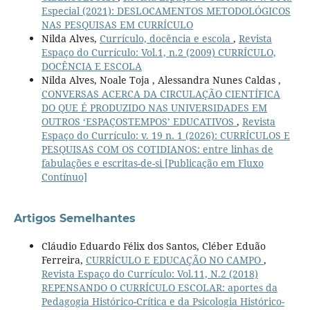
Especial (2021): DESLOCAMENTOS METODOLÓGICOS
NAS PESQUISAS EM CURRÍCULO
Nilda Alves,
Currículo, docência e escola
,
Revista
Espaço do Currículo: Vol.1, n.2 (2009) CURRÍCULO,
DOCÊNCIA E ESCOLA
Nilda Alves, Noale Toja , Alessandra Nunes Caldas ,
CONVERSAS ACERCA DA CIRCULAÇÃO CIENTÍFICA
DO QUE É PRODUZIDO NAS UNIVERSIDADES EM
OUTROS ‘ESPAÇOSTEMPOS’ EDUCATIVOS
,
Revista
Espaço do Currículo: v. 19 n. 1 (2026): CURRÍCULOS E
PESQUISAS COM OS COTIDIANOS: entre linhas de
fabulações e escritas-de-si [Publicação em Fluxo
Contínuo]
Artigos Semelhantes
Cláudio Eduardo Félix dos Santos, Cléber Eduão
Ferreira,
CURRÍCULO E EDUCAÇÃO NO CAMPO
,
Revista Espaço do Currículo: Vol.11, N.2 (2018)
REPENSANDO O CURRÍCULO ESCOLAR: aportes da
Pedagogia Histórico-Crítica e da Psicologia Histórico-