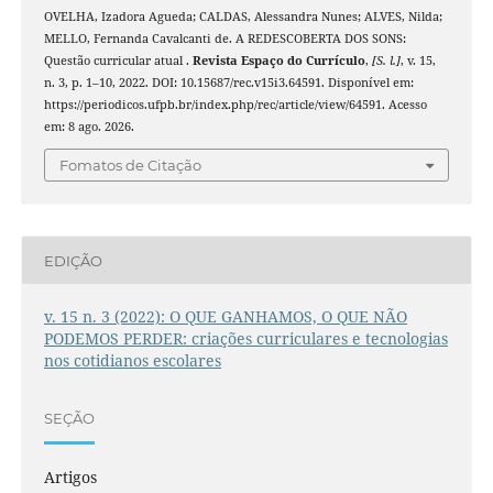
OVELHA, Izadora Agueda; CALDAS, Alessandra Nunes; ALVES, Nilda;
MELLO, Fernanda Cavalcanti de. A REDESCOBERTA DOS SONS:
Questão curricular atual .
Revista Espaço do Currículo
,
[S. l.]
, v. 15,
n. 3, p. 1–10, 2022. DOI: 10.15687/rec.v15i3.64591. Disponível em:
https://periodicos.ufpb.br/index.php/rec/article/view/64591. Acesso
em: 8 ago. 2026.
Fomatos de Citação
EDIÇÃO
v. 15 n. 3 (2022): O QUE GANHAMOS, O QUE NÃO
PODEMOS PERDER: criações curriculares e tecnologias
nos cotidianos escolares
SEÇÃO
Artigos