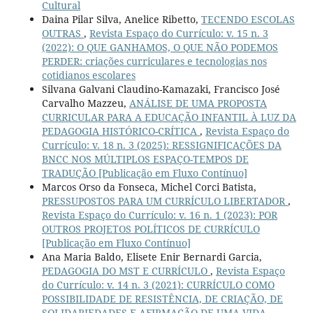
Cultural
Daina Pilar Silva, Anelice Ribetto,
TECENDO ESCOLAS
OUTRAS
,
Revista Espaço do Currículo: v. 15 n. 3
(2022): O QUE GANHAMOS, O QUE NÃO PODEMOS
PERDER: criações curriculares e tecnologias nos
cotidianos escolares
Silvana Galvani Claudino-Kamazaki, Francisco José
Carvalho Mazzeu,
ANÁLISE DE UMA PROPOSTA
CURRICULAR PARA A EDUCAÇÃO INFANTIL À LUZ DA
PEDAGOGIA HISTÓRICO-CRÍTICA
,
Revista Espaço do
Currículo: v. 18 n. 3 (2025): RESSIGNIFICAÇÕES DA
BNCC NOS MÚLTIPLOS ESPAÇO-TEMPOS DE
TRADUÇÃO [Publicação em Fluxo Contínuo]
Marcos Orso da Fonseca, Michel Corci Batista,
PRESSUPOSTOS PARA UM CURRÍCULO LIBERTADOR
,
Revista Espaço do Currículo: v. 16 n. 1 (2023): POR
OUTROS PROJETOS POLÍTICOS DE CURRÍCULO
[Publicação em Fluxo Contínuo]
Ana Maria Baldo, Elisete Enir Bernardi Garcia,
PEDAGOGIA DO MST E CURRÍCULO
,
Revista Espaço
do Currículo: v. 14 n. 3 (2021): CURRÍCULO COMO
POSSIBILIDADE DE RESISTÊNCIA, DE CRIAÇÃO, DE
SOLIDARIEDADES E AFIRMAÇÃO DE UMA VIDA