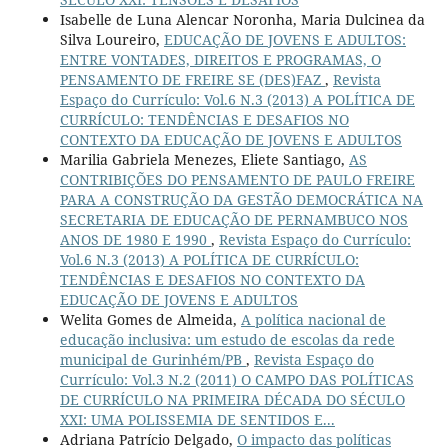
Isabelle de Luna Alencar Noronha, Maria Dulcinea da
Silva Loureiro,
EDUCAÇÃO DE JOVENS E ADULTOS:
ENTRE VONTADES, DIREITOS E PROGRAMAS, O
PENSAMENTO DE FREIRE SE (DES)FAZ
,
Revista
Espaço do Currículo: Vol.6 N.3 (2013) A POLÍTICA DE
CURRÍCULO: TENDÊNCIAS E DESAFIOS NO
CONTEXTO DA EDUCAÇÃO DE JOVENS E ADULTOS
Marilia Gabriela Menezes, Eliete Santiago,
AS
CONTRIBIÇÕES DO PENSAMENTO DE PAULO FREIRE
PARA A CONSTRUÇÃO DA GESTÃO DEMOCRÁTICA NA
SECRETARIA DE EDUCAÇÃO DE PERNAMBUCO NOS
ANOS DE 1980 E 1990
,
Revista Espaço do Currículo:
Vol.6 N.3 (2013) A POLÍTICA DE CURRÍCULO:
TENDÊNCIAS E DESAFIOS NO CONTEXTO DA
EDUCAÇÃO DE JOVENS E ADULTOS
Welita Gomes de Almeida,
A política nacional de
educação inclusiva: um estudo de escolas da rede
municipal de Gurinhém/PB
,
Revista Espaço do
Currículo: Vol.3 N.2 (2011) O CAMPO DAS POLÍTICAS
DE CURRÍCULO NA PRIMEIRA DÉCADA DO SÉCULO
XXI: UMA POLISSEMIA DE SENTIDOS E...
Adriana Patrício Delgado,
O impacto das políticas