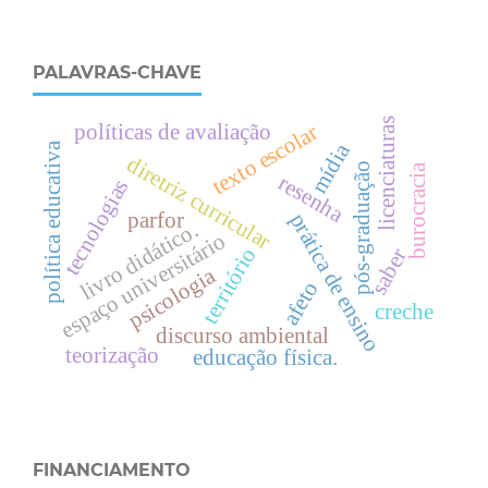
PALAVRAS-CHAVE
licenciaturas
políticas de avaliação
texto escolar
mídia
política educativa
diretriz curricular
pós-graduação
burocracia
resenha
tecnologias
parfor
prática de ensino
livro didático.
espaço universitário
território
saber
psicologia
afeto
creche
discurso ambiental
teorização
educação física.
FINANCIAMENTO