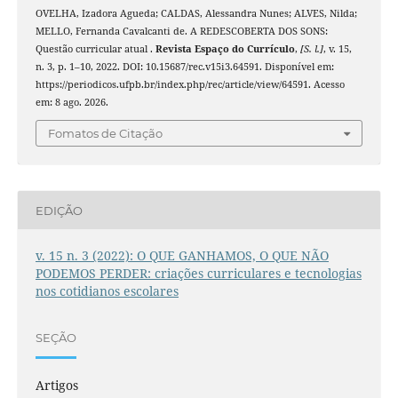
OVELHA, Izadora Agueda; CALDAS, Alessandra Nunes; ALVES, Nilda;
MELLO, Fernanda Cavalcanti de. A REDESCOBERTA DOS SONS:
Questão curricular atual .
Revista Espaço do Currículo
,
[S. l.]
, v. 15,
n. 3, p. 1–10, 2022. DOI: 10.15687/rec.v15i3.64591. Disponível em:
https://periodicos.ufpb.br/index.php/rec/article/view/64591. Acesso
em: 8 ago. 2026.
Fomatos de Citação
EDIÇÃO
v. 15 n. 3 (2022): O QUE GANHAMOS, O QUE NÃO
PODEMOS PERDER: criações curriculares e tecnologias
nos cotidianos escolares
SEÇÃO
Artigos