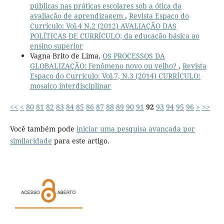
públicas nas práticas escolares sob a ótica da
avaliação de aprendizagem
,
Revista Espaço do
Currículo: Vol.4 N.2 (2012) AVALIAÇÃO DAS
POLÍTICAS DE CURRÍCULO; da educação básica ao
ensino superior
Vagna Brito de Lima,
OS PROCESSOS DA
GLOBALIZAÇÃO: Fenômeno novo ou velho?
,
Revista
Espaço do Currículo: Vol.7, N.3 (2014) CURRÍCULO:
mosaico interdisciplinar
<<
<
80
81
82
83
84
85
86
87
88
89
90
91
92
93
94
95
96
>
>>
Você também pode
iniciar uma pesquisa avançada por
similaridade
para este artigo.