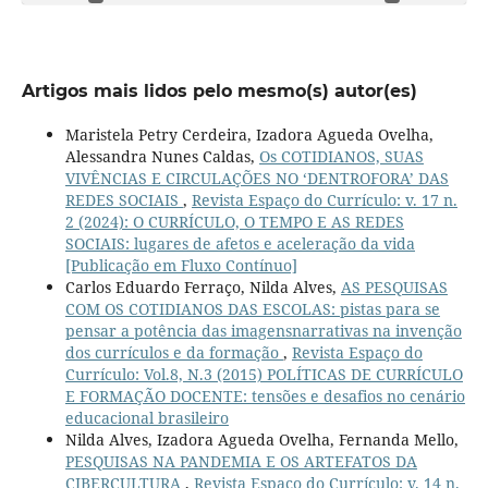
Artigos mais lidos pelo mesmo(s) autor(es)
Maristela Petry Cerdeira, Izadora Agueda Ovelha,
Alessandra Nunes Caldas,
Os COTIDIANOS, SUAS
VIVÊNCIAS E CIRCULAÇÕES NO ‘DENTROFORA’ DAS
REDES SOCIAIS
,
Revista Espaço do Currículo: v. 17 n.
2 (2024): O CURRÍCULO, O TEMPO E AS REDES
SOCIAIS: lugares de afetos e aceleração da vida
[Publicação em Fluxo Contínuo]
Carlos Eduardo Ferraço, Nilda Alves,
AS PESQUISAS
COM OS COTIDIANOS DAS ESCOLAS: pistas para se
pensar a potência das imagensnarrativas na invenção
dos currículos e da formação
,
Revista Espaço do
Currículo: Vol.8, N.3 (2015) POLÍTICAS DE CURRÍCULO
E FORMAÇÃO DOCENTE: tensões e desafios no cenário
educacional brasileiro
Nilda Alves, Izadora Agueda Ovelha, Fernanda Mello,
PESQUISAS NA PANDEMIA E OS ARTEFATOS DA
CIBERCULTURA
,
Revista Espaço do Currículo: v. 14 n.