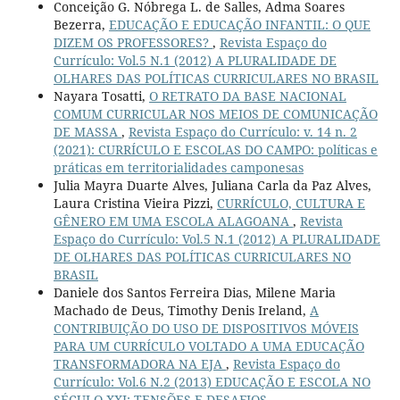
Conceição G. Nóbrega L. de Salles, Adma Soares
Bezerra,
EDUCAÇÃO E EDUCAÇÃO INFANTIL: O QUE
DIZEM OS PROFESSORES?
,
Revista Espaço do
Currículo: Vol.5 N.1 (2012) A PLURALIDADE DE
OLHARES DAS POLÍTICAS CURRICULARES NO BRASIL
Nayara Tosatti,
O RETRATO DA BASE NACIONAL
COMUM CURRICULAR NOS MEIOS DE COMUNICAÇÃO
DE MASSA
,
Revista Espaço do Currículo: v. 14 n. 2
(2021): CURRÍCULO E ESCOLAS DO CAMPO: políticas e
práticas em territorialidades camponesas
Julia Mayra Duarte Alves, Juliana Carla da Paz Alves,
Laura Cristina Vieira Pizzi,
CURRÍCULO, CULTURA E
GÊNERO EM UMA ESCOLA ALAGOANA
,
Revista
Espaço do Currículo: Vol.5 N.1 (2012) A PLURALIDADE
DE OLHARES DAS POLÍTICAS CURRICULARES NO
BRASIL
Daniele dos Santos Ferreira Dias, Milene Maria
Machado de Deus, Timothy Denis Ireland,
A
CONTRIBUIÇÃO DO USO DE DISPOSITIVOS MÓVEIS
PARA UM CURRÍCULO VOLTADO A UMA EDUCAÇÃO
TRANSFORMADORA NA EJA
,
Revista Espaço do
Currículo: Vol.6 N.2 (2013) EDUCAÇÃO E ESCOLA NO
SÉCULO XXI: TENSÕES E DESAFIOS