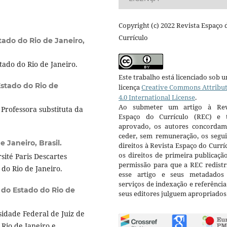
Copyright (c) 2022 Revista Espaço 
Currículo
tado do Rio de Janeiro,
ado do Rio de Janeiro.
Este trabalho está licenciado sob 
stado do Rio de
licença
Creative Commons Attribu
4.0 International License
.
Ao submeter um artigo à Rev
Professora substituta da
Espaço do Currículo (REC) e t
aprovado, os autores concorda
ceder, sem remuneração, os segui
 Janeiro, Brasil.
direitos à Revista Espaço do Currí
os direitos de primeira publicaçã
ité Paris Descartes
permissão para que a REC redistr
do Rio de Janeiro.
esse artigo e seus metadados
serviços de indexação e referênci
 do Estado do Rio de
seus editores julguem apropriados
idade Federal de Juiz de
Rio de Janeiro e