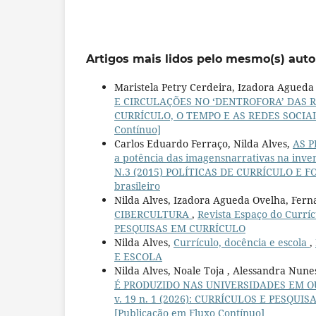
Artigos mais lidos pelo mesmo(s) auto
Maristela Petry Cerdeira, Izadora Agueda
E CIRCULAÇÕES NO ‘DENTROFORA’ DAS 
CURRÍCULO, O TEMPO E AS REDES SOCIAIS: 
Contínuo]
Carlos Eduardo Ferraço, Nilda Alves,
AS P
a potência das imagensnarrativas na inve
N.3 (2015) POLÍTICAS DE CURRÍCULO E FO
brasileiro
Nilda Alves, Izadora Agueda Ovelha, Fer
CIBERCULTURA
,
Revista Espaço do Curr
PESQUISAS EM CURRÍCULO
Nilda Alves,
Currículo, docência e escola
,
E ESCOLA
Nilda Alves, Noale Toja , Alessandra Nune
É PRODUZIDO NAS UNIVERSIDADES EM O
v. 19 n. 1 (2026): CURRÍCULOS E PESQUISA
[Publicação em Fluxo Contínuo]