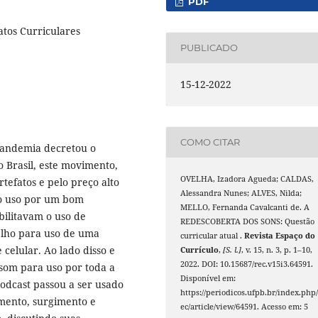
PDF
atos Curriculares
PUBLICADO
15-12-2022
COMO CITAR
 pandemia decretou o
o Brasil, este movimento,
OVELHA, Izadora Agueda; CALDAS,
rtefatos e pelo preço alto
Alessandra Nunes; ALVES, Nilda;
 do uso por um bom
MELLO, Fernanda Cavalcanti de. A
bilitavam o uso de
REDESCOBERTA DOS SONS: Questão
lho para uso de uma
curricular atual .
Revista Espaço do
celular. Ao lado disso e
Currículo
,
[S. l.]
, v. 15, n. 3, p. 1–10,
2022. DOI: 10.15687/rec.v15i3.64591.
 som para uso por toda a
Disponível em:
odcast passou a ser usado
https://periodicos.ufpb.br/index.php/
imento, surgimento e
ec/article/view/64591. Acesso em: 5