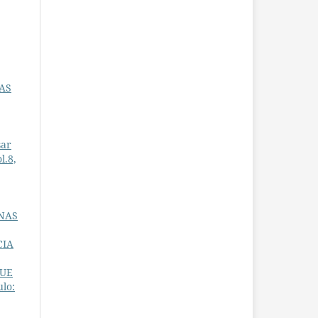
IAS
sar
l.8,
 NAS
CIA
QUE
ulo: