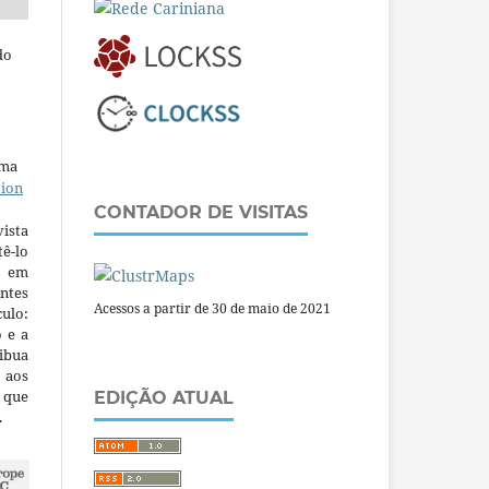
do
uma
tion
CONTADOR DE VISITAS
ista
ê-lo
m em
ntes
Acessos a partir de 30 de maio de 2021
culo:
o e a
ibua
 aos
a que
EDIÇÃO ATUAL
.