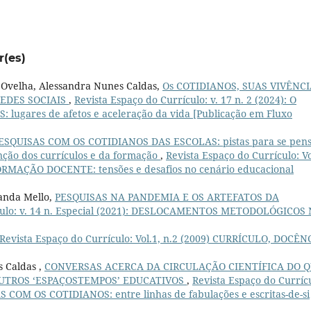
r(es)
 Ovelha, Alessandra Nunes Caldas,
Os COTIDIANOS, SUAS VIVÊNC
REDES SOCIAIS
,
Revista Espaço do Currículo: v. 17 n. 2 (2024): O
lugares de afetos e aceleração da vida [Publicação em Fluxo
ESQUISAS COM OS COTIDIANOS DAS ESCOLAS: pistas para se pen
nção dos currículos e da formação
,
Revista Espaço do Currículo: Vo
RMAÇÃO DOCENTE: tensões e desafios no cenário educacional
nanda Mello,
PESQUISAS NA PANDEMIA E OS ARTEFATOS DA
ículo: v. 14 n. Especial (2021): DESLOCAMENTOS METODOLÓGICOS
Revista Espaço do Currículo: Vol.1, n.2 (2009) CURRÍCULO, DOCÊN
s Caldas ,
CONVERSAS ACERCA DA CIRCULAÇÃO CIENTÍFICA DO 
UTROS ‘ESPAÇOSTEMPOS’ EDUCATIVOS
,
Revista Espaço do Curríc
S COM OS COTIDIANOS: entre linhas de fabulações e escritas-de-si