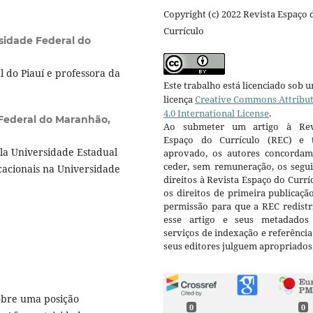
Copyright (c) 2022 Revista Espaço 
Currículo
sidade Federal do
 do Piauí e professora da
Este trabalho está licenciado sob 
licença
Creative Commons Attribu
4.0 International License
.
Federal do Maranhão,
Ao submeter um artigo à Rev
Espaço do Currículo (REC) e t
la Universidade Estadual
aprovado, os autores concorda
ceder, sem remuneração, os segui
cacionais na Universidade
direitos à Revista Espaço do Currí
os direitos de primeira publicaçã
permissão para que a REC redistr
esse artigo e seus metadados
serviços de indexação e referênci
seus editores julguem apropriados
obre uma posição
0
0