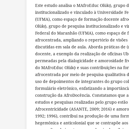
Este estudo analisa o MAfroEduc Olùkọ́, grupo 
institucionalizado e vinculado à Universidade 
(UFMA), como espaço de formação docente afr
Olùkọ́, grupo de pesquisa institucionalizado e v
Federal do Maranhão (UFMA), como espaço de 
afrocentrada, ampliando o repertório de visões
discutidas em sala de aula. Aborda práticas de
docente, a exemplo da realização de oficinas 
permeadas pela dialogicidade e amorosidade fre
do MAfroEduc Olùkọ́ e suas contribuições na f
afrocentrada por meio de pesquisa qualitativa d
uso de depoimentos de integrantes do grupo co
formulário eletrônico, enfatizando a importânc
construção da AfroDocência. Constatamos que a p
estudos e pesquisas realizadas pelo grupo estã
Afrocentricidade (ASANTE, 2009; 2016) e amoros
1992; 1996), contribui na produção de uma for
hegemônica e anticolonial que se contrapõe ao