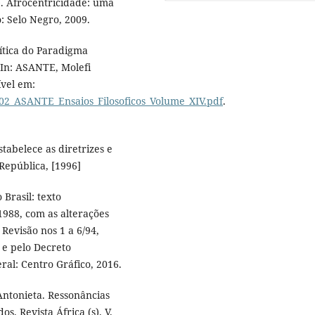
). Afrocentricidade: uma
: Selo Negro, 2009.
ítica do Paradigma
 In: ASANTE, Molefi
ível em:
14/02_ASANTE_Ensaios_Filosoficos_Volume_XIV.pdf
.
tabelece as diretrizes e
República, [1996]
Brasil: texto
988, com as alterações
Revisão nos 1 a 6/94,
 e pelo Decreto
eral: Centro Gráfico, 2016.
Antonieta. Ressonâncias
os. Revista África (s). V.