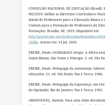
CONSELHO NACIONAL DE EDUCAÇÃO (Brasil). R
002/2019. Define as Diretrizes Curriculares Nac
Inicial de Professores para a Educação Básica e i
Comum para a Formação de Professores da Educ
Formação). Brasília, DF, 2019. Disponível em:
http://portal.mec.gov.br/docman/dezembro-2019
19/file
. Acesso em: 14 jul. 2020.
FREIRE, Paulo; GUIMARAES Sérgio. A África ens
Guiné-Bissau, São Tomé e Príncipe. 2. ed. São Pa
FREIRE, Paulo. Pedagogia da autonomia: Saberes
educativa. 25. ed. São Paulo: Paz e Terra, 1996.
FREIRE, Paulo. Pedagogia da Esperança: um re
do Oprimido. Rio de Janeiro: Paz e Terra, 1992.
GROSFOGUEL, Ramón. Para uma visão decolonial d