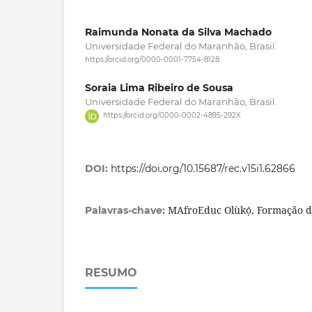
Raimunda Nonata da Silva Machado
Universidade Federal do Maranhão, Brasil.
https://orcid.org/0000-0001-7754-8128
Soraia Lima Ribeiro de Sousa
Universidade Federal do Maranhão, Brasil.
https://orcid.org/0000-0002-4895-292X
DOI:
https://doi.org/10.15687/rec.v15i1.62866
MAfroEduc Olùkọ́, Formação d
Palavras-chave:
RESUMO