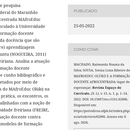
de pesquisa
PUBLICADO
Federal do Maranhão
ocentrada MAfroEduc
25-05-2022
inculado à Universidade
formação docente
 da docência que são
 (re) aprendizagem
COMO CITAR
Ubuntu (NOGUEIRA, 2011)
iriana. Analisa a atuação
MACHADO, Raimunda Nonata da
ormação docente
Silva; SOUSA, Soraia Lima Ribeiro de
e cunho bibliográfico e
MAFROEDUC OLÙKỌ́ E A FORMAÇÃ
letados por meio de
DOCENTE AFROCENTRADA: lugar de
esperançar.
Revista Espaço do
ia do MAfroEduc Olùkọ́ na
Currículo
,
[S. l.]
, v. 15, n. 1, p. 1–14,
rática, os encontros, os
2022. DOI: 10.15687/rec.v15i1.62866.
o alinhadas com a noção de
Disponível em:
idade freiriana (FREIRE,
https://periodicos.ufpb.br/index.php/
mação docente contra
ec/article/view/62866. Acesso em: 6
ago. 2026.
s modelos de formação