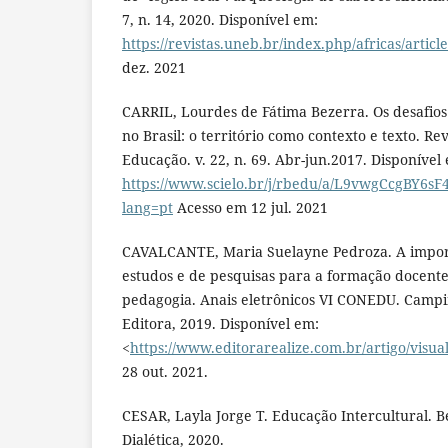
7, n. 14, 2020. Disponível em:
https://revistas.uneb.br/index.php/africas/artic
dez. 2021
CARRIL, Lourdes de Fátima Bezerra. Os desafio
no Brasil: o território como contexto e texto. Rev
Educação. v. 22, n. 69. Abr-jun.2017. Disponível
https://www.scielo.br/j/rbedu/a/L9vwgCcgBY6s
lang=pt
Acesso em 12 jul. 2021
CAVALCANTE, Maria Suelayne Pedroza. A impor
estudos e de pesquisas para a formação docente
pedagogia. Anais eletrônicos VI CONEDU. Campi
Editora, 2019. Disponível em:
<
https://www.editorarealize.com.br/artigo/visua
28 out. 2021.
CESAR, Layla Jorge T. Educação Intercultural. B
Dialética, 2020.