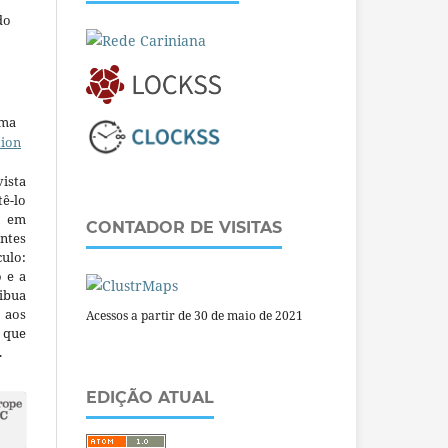
do
uma
tion
ista
ê-lo
m em
CONTADOR DE VISITAS
ntes
culo:
o e a
ibua
 aos
Acessos a partir de 30 de maio de 2021
a que
.
EDIÇÃO ATUAL