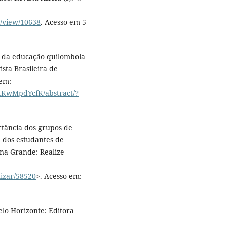
le/view/10638
. Acesso em 5
s da educação quilombola
ista Brasileira de
 em:
F4KwMpdYcfK/abstract/?
tância dos grupos de
 dos estudantes de
na Grande: Realize
lizar/58520
>. Acesso em:
elo Horizonte: Editora