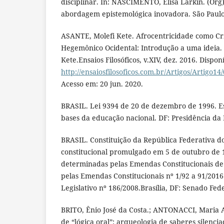
disciplinar. In: NASCIMENTO, Elisa Larkin. (Org
abordagem epistemológica inovadora. São Paulo
ASANTE, Molefi Kete. Afrocentricidade como Cr
Hegemônico Ocidental: Introdução a uma ideia.
Kete.Ensaios Filosóficos, v.XIV, dez. 2016. Dispon
http://ensaiosfilosoficos.com.br/Artigos/Artigo
Acesso em: 20 jun. 2020.
BRASIL. Lei 9394 de 20 de dezembro de 1996. Es
bases da educação nacional. DF: Presidência da 
BRASIL. Constituição da República Federativa do 
constitucional promulgado em 5 de outubro de 1
determinadas pelas Emendas Constitucionais de 
pelas Emendas Constitucionais nº 1/92 a 91/2016
Legislativo nº 186/2008.Brasília, DF: Senado Fed
BRITO, Ênio José da Costa.; ANTONACCI, Maria 
de “lógica oral”: arqueologia de saberes silenciad