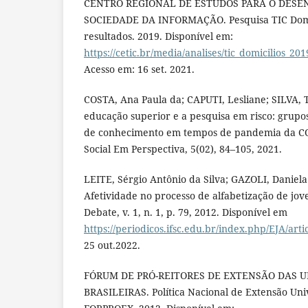
CENTRO REGIONAL DE ESTUDOS PARA O DES
SOCIEDADE DA INFORMAÇÃO. Pesquisa TIC Domicí
resultados. 2019. Disponível em:
https://cetic.br/media/analises/tic_domicilios_2
Acesso em: 16 set. 2021.
COSTA, Ana Paula da; CAPUTI, Lesliane; SILVA, 
educação superior e a pesquisa em risco: grupo
de conhecimento em tempos de pandemia da COV
Social Em Perspectiva, 5(02), 84–105, 2021.
LEITE, Sérgio Antônio da Silva; GAZOLI, Danie
Afetividade no processo de alfabetização de jov
Debate, v. 1, n. 1, p. 79, 2012. Disponível em
https://periodicos.ifsc.edu.br/index.php/EJA/arti
25 out.2022.
FÓRUM DE PRÓ-REITORES DE EXTENSÃO DAS U
BRASILEIRAS. Política Nacional de Extensão Uni