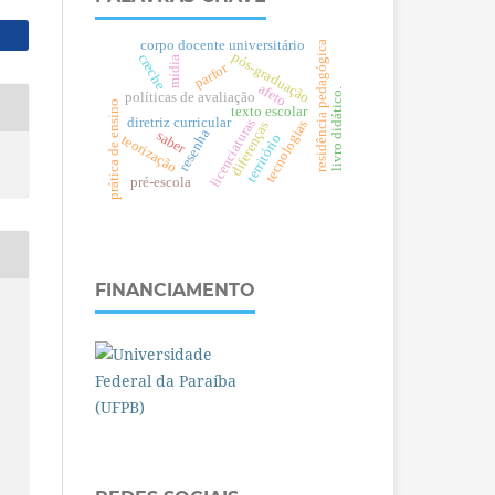
corpo docente universitário
residência pedagógica
pós-graduação
creche
mídia
parfor
afeto
livro didático.
políticas de avaliação
prática de ensino
texto escolar
diretriz curricular
licenciaturas
tecnologias
diferenças
resenha
saber
teorização
território
pré-escola
FINANCIAMENTO