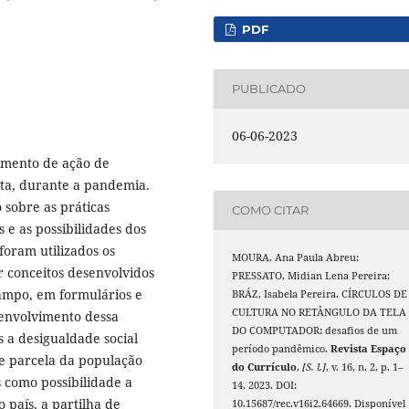
PDF
PUBLICADO
06-06-2023
imento de ação de
ota, durante a pandemia.
 sobre as práticas
COMO CITAR
s e as possibilidades dos
foram utilizados os
MOURA, Ana Paula Abreu;
 conceitos desenvolvidos
PRESSATO, Midian Lena Pereira;
campo, em formulários e
BRÁZ, Isabela Pereira. CÍRCULOS DE
CULTURA NO RETÂNGULO DA TELA
senvolvimento dessa
DO COMPUTADOR: desafios de um
 a desigualdade social
período pandêmico.
Revista Espaço
de parcela da população
do Currículo
,
[S. l.]
, v. 16, n. 2, p. 1–
s como possibilidade a
14, 2023. DOI:
 país, a partilha de
10.15687/rec.v16i2.64669. Disponível