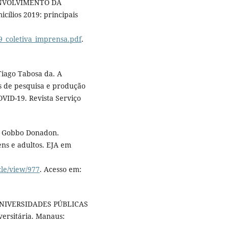
ENVOLVIMENTO DA
lios 2019: principais
019_coletiva_imprensa.pdf
.
Tiago Tabosa da. A
s de pesquisa e produção
ID-19. Revista Serviço
la Gobbo Donadon.
ens e adultos. EJA em
cle/view/977
. Acesso em:
NIVERSIDADES PÚBLICAS
versitária. Manaus: