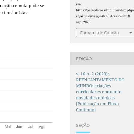
em:
a ação remota pode se
https://periodicos.ufpb.br/index.php/
xtensionistas
ec/article/view/64669. Acesso em: 8
ago. 2026.
Fomatos de Citação
EDIÇÃO
v. 16 n. 2 (2023):
REENCANTAMENTO DO
MUNDO: criações
curriculares enquanto
novidades utópicas
[Publicação em Fluxo
Contínuo]
SEÇÃO