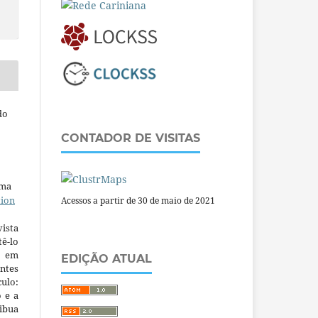
do
CONTADOR DE VISITAS
uma
tion
Acessos a partir de 30 de maio de 2021
ista
ê-lo
m em
EDIÇÃO ATUAL
ntes
culo:
o e a
ibua