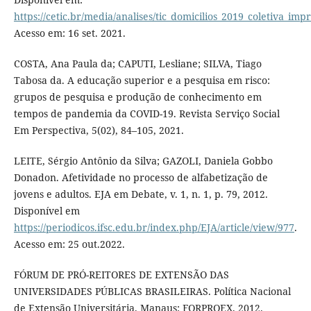
https://cetic.br/media/analises/tic_domicilios_2019_coletiva_imp
Acesso em: 16 set. 2021.
COSTA, Ana Paula da; CAPUTI, Lesliane; SILVA, Tiago
Tabosa da. A educação superior e a pesquisa em risco:
grupos de pesquisa e produção de conhecimento em
tempos de pandemia da COVID-19. Revista Serviço Social
Em Perspectiva, 5(02), 84–105, 2021.
LEITE, Sérgio Antônio da Silva; GAZOLI, Daniela Gobbo
Donadon. Afetividade no processo de alfabetização de
jovens e adultos. EJA em Debate, v. 1, n. 1, p. 79, 2012.
Disponível em
https://periodicos.ifsc.edu.br/index.php/EJA/article/view/977
.
Acesso em: 25 out.2022.
FÓRUM DE PRÓ-REITORES DE EXTENSÃO DAS
UNIVERSIDADES PÚBLICAS BRASILEIRAS. Política Nacional
de Extensão Universitária. Manaus: FORPROEX, 2012.