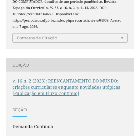
DO COMPUTADOR: desafios de um período pandêmico.
Revista
Espaço do Currículo
,
[S. l.]
, v. 16, n. 2, p. 1–14, 2023. DOI:
10.15687/rec.v16i2.64669. Disponível em:
https://periodicos.ufpb.br/index.php/rec/article/view/64669. Acesso
em: 7 ago. 2026.
Fomatos de Citação
EDIÇÃO
v. 16 n. 2 (2023): REENCANTAMENTO DO MUNDO:
criações curriculares enquanto novidades utópicas
[Publicação em Fluxo Contínuo]
SEÇÃO
Demanda Contínua