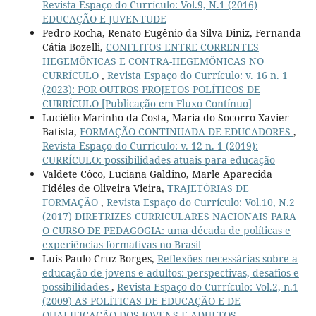
Revista Espaço do Currículo: Vol.9, N.1 (2016)
EDUCAÇÃO E JUVENTUDE
Pedro Rocha, Renato Eugênio da Silva Diniz, Fernanda
Cátia Bozelli,
CONFLITOS ENTRE CORRENTES
HEGEMÔNICAS E CONTRA-HEGEMÔNICAS NO
CURRÍCULO
,
Revista Espaço do Currículo: v. 16 n. 1
(2023): POR OUTROS PROJETOS POLÍTICOS DE
CURRÍCULO [Publicação em Fluxo Contínuo]
Luciélio Marinho da Costa, Maria do Socorro Xavier
Batista,
FORMAÇÃO CONTINUADA DE EDUCADORES
,
Revista Espaço do Currículo: v. 12 n. 1 (2019):
CURRÍCULO: possibilidades atuais para educação
Valdete Côco, Luciana Galdino, Marle Aparecida
Fidéles de Oliveira Vieira,
TRAJETÓRIAS DE
FORMAÇÃO
,
Revista Espaço do Currículo: Vol.10, N.2
(2017) DIRETRIZES CURRICULARES NACIONAIS PARA
O CURSO DE PEDAGOGIA: uma década de políticas e
experiências formativas no Brasil
Luís Paulo Cruz Borges,
Reflexões necessárias sobre a
educação de jovens e adultos: perspectivas, desafios e
possibilidades
,
Revista Espaço do Currículo: Vol.2, n.1
(2009) AS POLÍTICAS DE EDUCAÇÃO E DE
QUALIFICAÇÃO DOS JOVENS E ADULTOS