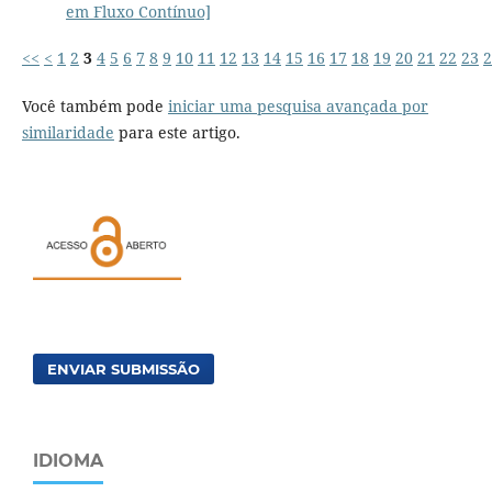
em Fluxo Contínuo]
<<
<
1
2
3
4
5
6
7
8
9
10
11
12
13
14
15
16
17
18
19
20
21
22
23
2
Você também pode
iniciar uma pesquisa avançada por
similaridade
para este artigo.
ENVIAR SUBMISSÃO
IDIOMA