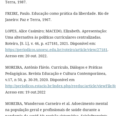
Terra, 1987.
FREIRE, Paulo. Educação como prática da liberdade. Rio de
Janeiro: Paz e Terra, 1967.
LOPES, Alice Casimiro; MACEDO, Elizabeth. Apresentação:
Uma alternativa às políticas curriculares centralizadas.
Roteiro, [S. l.], v. 46, p. e27181, 2021. Disponível em:
https://periodicos.unoesc.edu.br/roteiro/article/view/27181
.
Acesso em: 20 out. 2022.
MOREIRA, Antônio Flávio. Currículo, Diálogos e Práticas
Pedagógicas. Revista Educação e Cultura Contemporânea,
v.17, n 50, p. 30-39, 2020. Disponível em
http://periodicos.estacio.br/index.php/reeduc/article/viewFile/
Acesso em: 19 out.2022
MOREIRA, Wanderson Carneiro et al. Adoecimento mental
na população geral e profissionais de saúde durante a
pandemia da covid-19: revisão sistemática. ScieloPreprints.