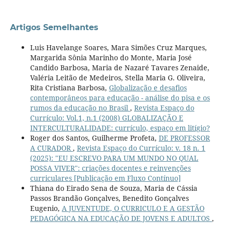
Artigos Semelhantes
Luis Havelange Soares, Mara Simões Cruz Marques,
Margarida Sônia Marinho do Monte, Maria José
Candido Barbosa, Maria de Nazaré Tavares Zenaide,
Valéria Leitão de Medeiros, Stella Maria G. Oliveira,
Rita Cristiana Barbosa,
Globalização e desafios
contemporâneos para educação - análise do pisa e os
rumos da educação no Brasil
,
Revista Espaço do
Currículo: Vol.1, n.1 (2008) GLOBALIZAÇÃO E
INTERCULTURALIDADE: currículo, espaço em litígio?
Roger dos Santos, Guilherme Profeta,
DE PROFESSOR
A CURADOR
,
Revista Espaço do Currículo: v. 18 n. 1
(2025): "EU ESCREVO PARA UM MUNDO NO QUAL
POSSA VIVER": criações docentes e reinvenções
curriculares [Publicação em Fluxo Contínuo]
Thiana do Eirado Sena de Souza, Maria de Cássia
Passos Brandão Gonçalves, Benedito Gonçalves
Eugenio,
A JUVENTUDE, O CURRICULO E A GESTÃO
PEDAGÓGICA NA EDUCAÇÃO DE JOVENS E ADULTOS
,