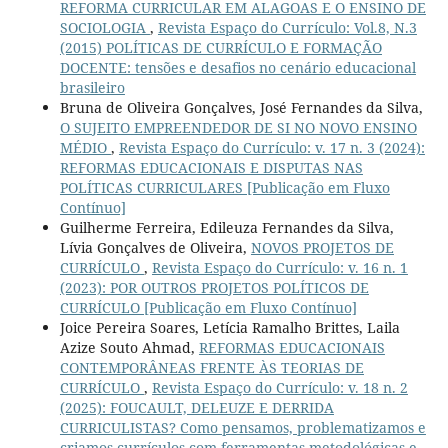
REFORMA CURRICULAR EM ALAGOAS E O ENSINO DE
SOCIOLOGIA
,
Revista Espaço do Currículo: Vol.8, N.3
(2015) POLÍTICAS DE CURRÍCULO E FORMAÇÃO
DOCENTE: tensões e desafios no cenário educacional
brasileiro
Bruna de Oliveira Gonçalves, José Fernandes da Silva,
O SUJEITO EMPREENDEDOR DE SI NO NOVO ENSINO
MÉDIO
,
Revista Espaço do Currículo: v. 17 n. 3 (2024):
REFORMAS EDUCACIONAIS E DISPUTAS NAS
POLÍTICAS CURRICULARES [Publicação em Fluxo
Contínuo]
Guilherme Ferreira, Edileuza Fernandes da Silva,
Lívia Gonçalves de Oliveira,
NOVOS PROJETOS DE
CURRÍCULO
,
Revista Espaço do Currículo: v. 16 n. 1
(2023): POR OUTROS PROJETOS POLÍTICOS DE
CURRÍCULO [Publicação em Fluxo Contínuo]
Joice Pereira Soares, Letícia Ramalho Brittes, Laila
Azize Souto Ahmad,
REFORMAS EDUCACIONAIS
CONTEMPORÂNEAS FRENTE ÀS TEORIAS DE
CURRÍCULO
,
Revista Espaço do Currículo: v. 18 n. 2
(2025): FOUCAULT, DELEUZE E DERRIDA
CURRICULISTAS? Como pensamos, problematizamos e
criamos currículos com ferramentas metodológicas e