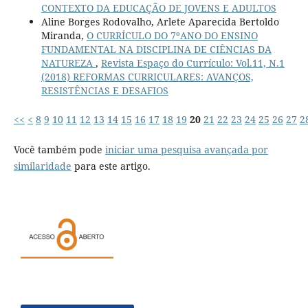
CONTEXTO DA EDUCAÇÃO DE JOVENS E ADULTOS
Aline Borges Rodovalho, Arlete Aparecida Bertoldo
Miranda,
O CURRÍCULO DO 7ºANO DO ENSINO
FUNDAMENTAL NA DISCIPLINA DE CIÊNCIAS DA
NATUREZA
,
Revista Espaço do Currículo: Vol.11, N.1
(2018) REFORMAS CURRICULARES: AVANÇOS,
RESISTÊNCIAS E DESAFIOS
<<
<
8
9
10
11
12
13
14
15
16
17
18
19
20
21
22
23
24
25
26
27
2
Você também pode
iniciar uma pesquisa avançada por
similaridade
para este artigo.