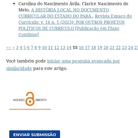
Carolina do Nascimento Ávila, Clarice Nascimento de
Melo,
A HISTÓRIA LOCAL NO DOCUMENTO
CURRICULAR DO ESTADO DO PARÁ
,
Revista Espaço do
Currículo: v. 16 n. 1 (2023): POR OUTROS PROJETOS
POLÍTICOS DE CURRÍCULO [Publicação em Fluxo
Contínuo]
<<
<
3
4
5
6
7
8
9
10
11
12
13
14
15
16
17
18
19
20
21
22
23
24
2
Você também pode
iniciar uma pesquisa avançada por
similaridade
para este artigo.
ENVIAR SUBMISSÃO