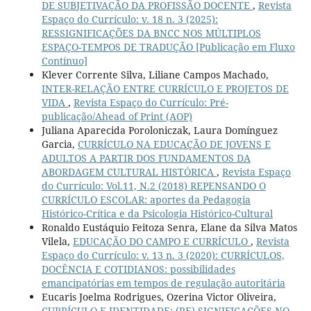
DE SUBJETIVAÇÃO DA PROFISSÃO DOCENTE
,
Revista
Espaço do Currículo: v. 18 n. 3 (2025):
RESSIGNIFICAÇÕES DA BNCC NOS MÚLTIPLOS
ESPAÇO-TEMPOS DE TRADUÇÃO [Publicação em Fluxo
Contínuo]
Klever Corrente Silva, Liliane Campos Machado,
INTER-RELAÇÃO ENTRE CURRÍCULO E PROJETOS DE
VIDA
,
Revista Espaço do Currículo: Pré-
publicação/Ahead of Print (AOP)
Juliana Aparecida Poroloniczak, Laura Domínguez
Garcia,
CURRÍCULO NA EDUCAÇÃO DE JOVENS E
ADULTOS A PARTIR DOS FUNDAMENTOS DA
ABORDAGEM CULTURAL HISTÓRICA
,
Revista Espaço
do Currículo: Vol.11, N.2 (2018) REPENSANDO O
CURRÍCULO ESCOLAR: aportes da Pedagogia
Histórico-Crítica e da Psicologia Histórico-Cultural
Ronaldo Eustáquio Feitoza Senra, Elane da Silva Matos
Vilela,
EDUCAÇÃO DO CAMPO E CURRÍCULO
,
Revista
Espaço do Currículo: v. 13 n. 3 (2020): CURRÍCULOS,
DOCÊNCIA E COTIDIANOS: possibilidades
emancipatórias em tempos de regulação autoritária
Eucaris Joelma Rodrigues, Ozerina Victor Oliveira,
CURRÍCULO E IDENTIDADE: (RE) SIGNIFICAÇÕES NO