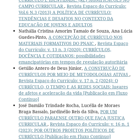
CAMPO CURRICULAR
,
Revista Espaço do Currículo:
Vol.6 N.3 (2013) A POLÍTICA DE CURRÍCULO:
TENDÊNCIAS E DESAFIOS NO CONTEXTO DA
EDUCAÇÃO DE JOVENS E ADULTOS
Nathália Cristina Amorim Tamaio de Souza, Ana Lúcia
Guedes-Pinto,
A CONCEPÇÃO DE CURRÍCULO NOS
MATERIAIS FORMATIVOS DO PNAIC
,
Revista Espaço
do Currículo: v. 13 n. 3 (2020): CURRÍCULOS,
DOCÊNCIA E COTIDIANOS: possibilidades
emancipatórias em tempos de regulação autoritária
Getúlio Antero de Deus Júnior,
A CONSTRUÇÃO DE
CURRÍCULOS POR MEIO DE METODOLOGIAS ATIVAS
,
Revista Espaço do Currículo: v. 17 n. 2 (2024): O
CURRÍCULO, O TEMPO E AS REDES SOCIAIS: lugares
de afetos e aceleração da vida [Publicação em Fluxo
Contínuo]
José Damião Trindade Rocha, Lucélia de Moraes
Braga Bassalo, Jardinélio Reis da Silva,
POR UM
CURRÍCULO PARAENSE OUTRO QUE FAÇA JUSTIÇA
CURRICULAR
,
Revista Espaço do Currículo: v. 16 n. 1
(2023): POR OUTROS PROJETOS POLÍTICOS DE
CURRÍCULO [Publicação em Fluxo Contínuo]