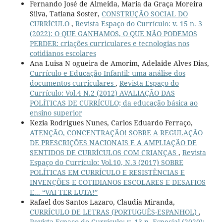
Fernando José de Almeida, Maria da Graça Moreira
Silva, Tatiana Soster,
CONSTRUÇÃO SOCIAL DO
CURRÍCULO
,
Revista Espaço do Currículo: v. 15 n. 3
(2022): O QUE GANHAMOS, O QUE NÃO PODEMOS
PERDER: criações curriculares e tecnologias nos
cotidianos escolares
Ana Luisa N ogueira de Amorim, Adelaide Alves Dias,
Currículo e Educação Infantil: uma análise dos
documentos curriculares
,
Revista Espaço do
Currículo: Vol.4 N.2 (2012) AVALIAÇÃO DAS
POLÍTICAS DE CURRÍCULO; da educação básica ao
ensino superior
Kezia Rodrigues Nunes, Carlos Eduardo Ferraço,
ATENÇÃO, CONCENTRAÇÃO! SOBRE A REGULAÇÃO
DE PRESCRIÇÕES NACIONAIS E A AMPLIAÇÃO DE
SENTIDOS DE CURRÍCULOS COM CRIANÇAS
,
Revista
Espaço do Currículo: Vol.10, N.3 (2017) SOBRE
POLÍTICAS EM CURRÍCULO E RESISTÊNCIAS E
INVENÇÕES E COTIDIANOS ESCOLARES E DESAFIOS
E... “VAI TER LUTA!”
Rafael dos Santos Lazaro, Claudia Miranda,
CURRÍCULO DE LETRAS (PORTUGUÊS-ESPANHOL)
,
Revista Espaço do Currículo: v. 13 n. Especial (2020):