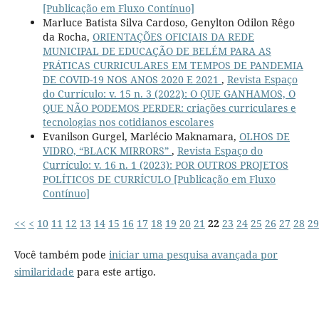
[Publicação em Fluxo Contínuo]
Marluce Batista Silva Cardoso, Genylton Odilon Rêgo
da Rocha,
ORIENTAÇÕES OFICIAIS DA REDE
MUNICIPAL DE EDUCAÇÃO DE BELÉM PARA AS
PRÁTICAS CURRICULARES EM TEMPOS DE PANDEMIA
DE COVID-19 NOS ANOS 2020 E 2021
,
Revista Espaço
do Currículo: v. 15 n. 3 (2022): O QUE GANHAMOS, O
QUE NÃO PODEMOS PERDER: criações curriculares e
tecnologias nos cotidianos escolares
Evanilson Gurgel, Marlécio Maknamara,
OLHOS DE
VIDRO, “BLACK MIRRORS”
,
Revista Espaço do
Currículo: v. 16 n. 1 (2023): POR OUTROS PROJETOS
POLÍTICOS DE CURRÍCULO [Publicação em Fluxo
Contínuo]
<<
<
10
11
12
13
14
15
16
17
18
19
20
21
22
23
24
25
26
27
28
29
Você também pode
iniciar uma pesquisa avançada por
similaridade
para este artigo.