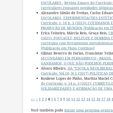
ESCOLARES
,
Revista Espaço do Currícul
curriculares enquanto novidades utópicas
Alexandre Simão de Freitas, Carlos Eduar
ESCOLARES, EXPERIMENTAÇÕES ESTÉTI
Currículo: v. 16 n. 3 (2023): COTIDIA
PRODUÇÃO DE MUNDOS [Publicação em Fl
Erica Teixeira, Márcia Reis, Graça Reis,
CR
(2025): FOUCAULT, DELEUZE E DERRIDA C
currículos com ferramentas metodológicas e
[Publicação em Fluxo Contínuo]
Gilmar Beserra de Farias, Francimar Teix
SECUNDÁRIO EM PERNAMBUCO - BRASIL (
GANHAMOS, O QUE NÃO PODEMOS PERDER: cr
Álvaro Ribeiro,
DA “ESCOLA NEOLIBERAL
Currículo: Vol.10, N.1 (2017) POLÍTI
Rosilene Lopes de Pinho, Maritza Maciel 
do Currículo: v. 14 n. 3 (2021): CURRÍ
SOLIDARIEDADES E AFIRMAÇÃO DE UMA 
<<
<
1
2
3
4
5
6
7
8
9
10
11
12
13
14
15
16
17
18
Você também pode
iniciar uma pesquisa avança