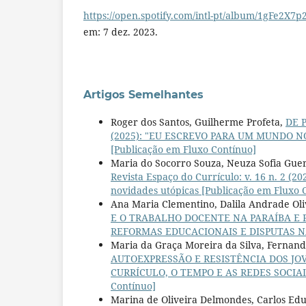
https://open.spotify.com/intl-pt/album/1gFe2X
em: 7 dez. 2023.
Artigos Semelhantes
Roger dos Santos, Guilherme Profeta,
DE 
(2025): "EU ESCREVO PARA UM MUNDO NO Q
[Publicação em Fluxo Contínuo]
Maria do Socorro Souza, Neuza Sofia Guerr
Revista Espaço do Currículo: v. 16 n. 2
novidades utópicas [Publicação em Fluxo 
Ana Maria Clementino, Dalila Andrade Oli
E O TRABALHO DOCENTE NA PARAÍBA 
REFORMAS EDUCACIONAIS E DISPUTAS NAS
Maria da Graça Moreira da Silva, Fernand
AUTOEXPRESSÃO E RESISTÊNCIA DOS J
CURRÍCULO, O TEMPO E AS REDES SOCIAIS: 
Contínuo]
Marina de Oliveira Delmondes, Carlos Ed