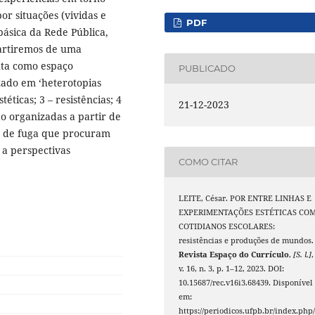
or situações (vividas e
PDF
ásica da Rede Pública,
 Partiremos de uma
nta como espaço
PUBLICADO
zado em ‘heterotopias
téticas; 3 – resistências; 4
21-12-2023
o organizadas a partir de
s de fuga que procuram
 a perspectivas
COMO CITAR
LEITE, César. POR ENTRE LINHAS E
EXPERIMENTAÇÕES ESTÉTICAS CO
COTIDIANOS ESCOLARES:
resistências e produções de mundos.
Revista Espaço do Currículo
,
[S. l.]
,
v. 16, n. 3, p. 1–12, 2023. DOI:
10.15687/rec.v16i3.68439. Disponível
em:
https://periodicos.ufpb.br/index.php/