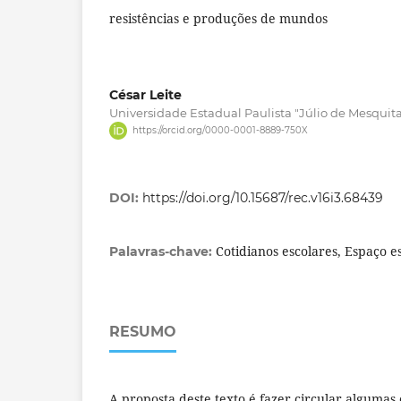
resistências e produções de mundos
César Leite
Universidade Estadual Paulista "Júlio de Mesquita F
https://orcid.org/0000-0001-8889-750X
DOI:
https://doi.org/10.15687/rec.v16i3.68439
Cotidianos escolares, Espaço e
Palavras-chave:
RESUMO
A proposta deste texto é fazer circular algumas