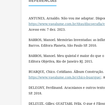
REFERÊNCIAS
ANTUNES, Arnaldo. Não vou me adaptar. Dispon
https://www.vagalume.com.br/titas/discografia/
Acesso em: 7 dez. 2023.
BARROS, Manoel. Memórias Inventadas: as infân
Barros. Editora Planeta, São Paulo SP. 2010.
BARROS, Manoel. Meu quintal é maior do que o 
Editora Objetiva, Rio de Janeiro RJ. 2015.
BUARQUE, Chico. Cotidiano. Álbum Construção. 
https://www.vagalume.com.br/chico-buarque/
. 
DELEGNY, Ferdinand. Aracnianos e outros textos
SP. 2018.
DELEUZE, Gilles; GUATTARI, Félix. O que é Filoso