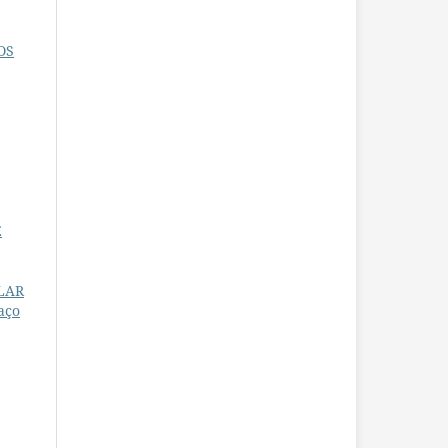
OS
E
OLAR
aço