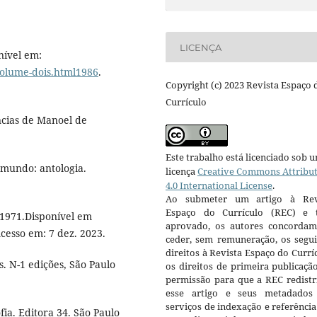
LICENÇA
ível em:
volume-dois.html1986
.
Copyright (c) 2023 Revista Espaço 
Currículo
cias de Manoel de
Este trabalho está licenciado sob 
mundo: antologia.
licença
Creative Commons Attribu
4.0 International License
.
Ao submeter um artigo à Rev
Espaço do Currículo (REC) e t
1971.Disponível em
aprovado, os autores concorda
Acesso em: 7 dez. 2023.
ceder, sem remuneração, os segui
direitos à Revista Espaço do Currí
. N-1 edições, São Paulo
os direitos de primeira publicaçã
permissão para que a REC redistr
esse artigo e seus metadados
serviços de indexação e referênci
fia. Editora 34. São Paulo