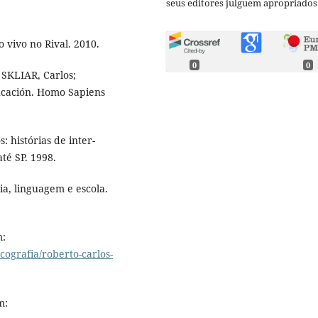
seus editores julguem apropriados
 vivo no Rival. 2010.
0
0
: SKLIAR, Carlos;
ucación. Homo Sapiens
: histórias de inter-
té SP. 1998.
ia, linguagem e escola.
m:
ografia/roberto-carlos-
m: