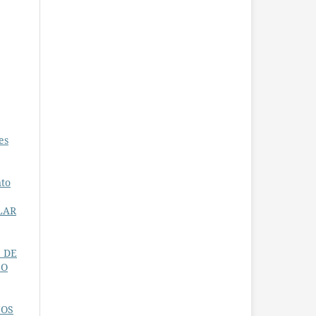
es
,
nto
LAR
 DE
 O
NOS