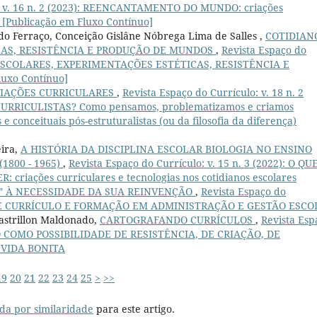
o: v. 16 n. 2 (2023): REENCANTAMENTO DO MUNDO: criações
 [Publicação em Fluxo Contínuo]
do Ferraço, Conceição Gislâne Nóbrega Lima de Salles ,
COTIDIAN
CAS, RESISTÊNCIA E PRODUÇÃO DE MUNDOS
,
Revista Espaço do
NOS ESCOLARES, EXPERIMENTAÇÕES ESTÉTICAS, RESISTÊNCIA E
uxo Contínuo]
IAÇÕES CURRICULARES
,
Revista Espaço do Currículo: v. 18 n. 2
URRICULISTAS? Como pensamos, problematizamos e criamos
 conceituais pós-estruturalistas (ou da filosofia da diferença)
eira,
A HISTÓRIA DA DISCIPLINA ESCOLAR BIOLOGIA NO ENSINO
1800 - 1965)
,
Revista Espaço do Currículo: v. 15 n. 3 (2022): O QU
iações curriculares e tecnologias nos cotidianos escolares
” À NECESSIDADE DA SUA REINVENÇÃO
,
Revista Espaço do
CAS DE CURRÍCULO E FORMAÇÃO EM ADMINISTRAÇÃO E GESTÃO ESC
Castrillon Maldonado,
CARTOGRAFANDO CURRÍCULOS
,
Revista Esp
CULO COMO POSSIBILIDADE DE RESISTÊNCIA, DE CRIAÇÃO, DE
VIDA BONITA
19
20
21
22
23
24
25
>
>>
da por similaridade
para este artigo.