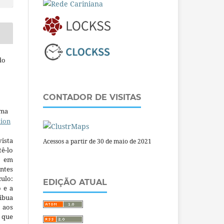
do
CONTADOR DE VISITAS
uma
tion
ista
Acessos a partir de 30 de maio de 2021
ê-lo
m em
ntes
culo:
EDIÇÃO ATUAL
o e a
ibua
 aos
a que