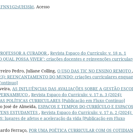
7p2FNN1G2sUH3Skt
. Acesso
PROFESSOR A CURADOR
,
Revista Espaço do Currículo: v. 18 n. 1
UAL POSSA VIVER": criações docentes e reinvenções curricular
eiro Pedro, Juliane Colling,
O USO DAS TIC NO ENSINO REMOTO
 (2023): REENCANTAMENTO DO MUNDO: criações curriculares enqua
Contínuo]
veira,
AS INFLUÊNCIAS DAS AVALIAÇÕES SOBRE A GESTÃO ESCO
E PERNAMBUCO
,
Revista Espaço do Currículo: v. 17 n. 3 (2024):
 POLÍTICAS CURRICULARES [Publicação em Fluxo Contínuo]
o José de Almeida,
ESPAÇOS E TEMPOS DO CURRÍCULO E ESPAÇOS
OVENS ESTUDANTES
,
Revista Espaço do Currículo: v. 17 n. 2 (2024):
lugares de afetos e aceleração da vida [Publicação em Fluxo
uardo Ferraço,
POR UMA POÉTICA CURRICULAR COM OS COTIDIA