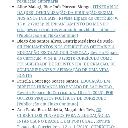
regulação autoritária
Aline Malagi, Iône Inês Pinsson Slongo,
ITINERÁRIOS
DA (DES) OFICIALIZAÇÃO DA EDUCAÇÃO SEXUAL
NOS ANOS INICIAIS
,
Revista Espaço do Currículo: v.
16 n. 2 (2023): REENCANTAMENTO DO MUNDO:
criações curriculares enquanto novidades utópicas
[Publicação em Fluxo Contínuo]
Diego dos Santos Alves, Beatriz Medeiros de Melo,
SILENCIAMENTOS NOS CURRÍCULOS OFICIAIS E A
EDUCAÇÃO ESCOLAR QUILOMBOLA
,
Revista Espaço
do Currículo: v. 14 n. 3 (2021): CURRÍCULO COMO
POSSIBILIDADE DE RESISTÊNCIA, DE CRIAÇÃO, DE
SOLIDARIEDADES E AFIRMAÇÃO DE UMA VIDA
BONITA
Priscila Lourenço Soares Santos,
EDUCAÇÃO EM
DIREITOS HUMANOS NO ESTADO DE SÃO PAULO
,
Revista Espaço do Currículo: v. 16 n. 1 (2023): POR
OUTROS PROJETOS POLÍTICOS DE CURRÍCULO
[Publicação em Fluxo Contínuo]
Ana Paula Braz Maletta, Magali dos Reis,
OS
CURRÍCULOS PENSADOS PARA A EDUCAÇÃO DA
INFÂNCIA NO BRASIL E EM PORTUGAL
,
Revista
Espaço do Currículo: v. 12 n. 1 (2019): CURRÍCULO: