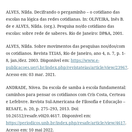
ALVES, Nilda. Decifrando o pergaminho – o cotidiano das
escolas na lógica das redes cotidianas. In: OLIVEIRA, Inês B.
de e ALVES, Nilda. (org.). Pesquisa no/do cotidiano das
escolas: sobre rede de saberes. Rio de Janeiro: DP&A, 2001.
ALVES, Nilda. Sobre movimentos das pesquisas nos/dos/com
os cotidianos. Revista TEIAS, Rio de Janeiro, ano 4, n. 7, p. 1-
8, jan./dez. 2003. Disponível em:
https://www.e-
publicacoes.uerj.br/index.php/revistateias/article/view/23967
.
Acesso em: 03 mar. 2021.
ANDRADE, Nívea. Da escola de samba à escola fundamental:
caminhos para pensar os cotidianos com Cris Costa, Certeau
e Lefebvre. Revista Sul-Americana de Filosofia e Educação –
RESAFE, n. 20, p. 275–293, 2013. Doi:
10.26512/resafe.v0i20.4617. Disponível em:
https://periodicos.unb.br/index.php/resafe/article/view/4617
.
Acesso em: 10 mai 2022.