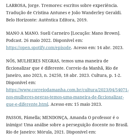
LARROSA, Jorge. Tremores: escritos sobre experiência.
Tradução de Cristina Antunes e João Wanderley Geraldi.
Belo Horizonte: Autêntica Editora, 2019.
MANO A MANO. Sueli Carneiro [Locução: Mano Brown].
Podcast. 26 maio 2022. Disponível em:
https://open.spotify.com/episode
. Acesso em: 14 abr. 2023.
NÓS, MULHERES NEGRAS, temos uma maneira de
ficcionalizar que é diferente. Correio da Manhã, Rio de
Janeiro, ano 2023, n. 24250, 18 abr. 2023. Cultura, p. 1-2.
Disponível em:
https://www.correiodamanha.com.br/cultura/2023/04/54071-
nos-mulheres-negras-temos-uma-maneira-de-ficcionalizar-
que-e-diferente.html
. Acesso em: 15 maio 2023.
PASSOS, Pâmella; MENDONÇA, Amanda O professor é o
inimigo! Uma análise sobre a perseguição docente no Brasil.
Rio de Janeiro: Mórula, 2021. Disponível em: