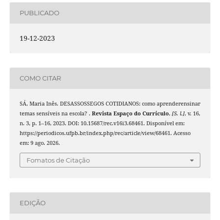
PUBLICADO
19-12-2023
COMO CITAR
SÁ, Maria Inês. DESASSOSSEGOS COTIDIANOS: como aprenderensinar
temas sensíveis na escola? .
Revista Espaço do Currículo
,
[S. l.]
, v. 16,
n. 3, p. 1–16, 2023. DOI: 10.15687/rec.v16i3.68461. Disponível em:
https://periodicos.ufpb.br/index.php/rec/article/view/68461. Acesso
em: 9 ago. 2026.
Fomatos de Citação
EDIÇÃO