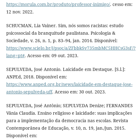
https://morula.com.br/produto/professor-inimigo/
. cesso em:
12 nov. 2022.
SCHUCMAN, Lia Vainer. Sim, nós somos racistas: estudo
psicossocial da branquitude paulistana. Psicologia &
Sociedade, v. 26, n. 1, p. 83–94, jan. 2014. Disponível:
https://www.scielo.br/j/psoc/a/ZFbbkSv735mbMC5HHCsG3sF/?
lang=pt#
. Acesso em: 09 out. 2023.
SEPULVEDA, José Antonio. Laicidade em Destaque. [S.l.]:
ANPEd, 2018. Disponível em:
https://www.anped.org.br/news/laicidade-em-destaque-jose-
antonio-sepulveda-uff
. Acesso em: 30 out. 2023.
SEPULVEDA, José Antônio; SEPULVEDA Denize; FERNANDES
Vânia Claudia. Ensino religioso e laicidade: suas implicações
para a implementação da democracia nas escolas. Revista
Contemporânea de Educação, v. 10, n. 19, jan./jun. 2015.
Disponível em: