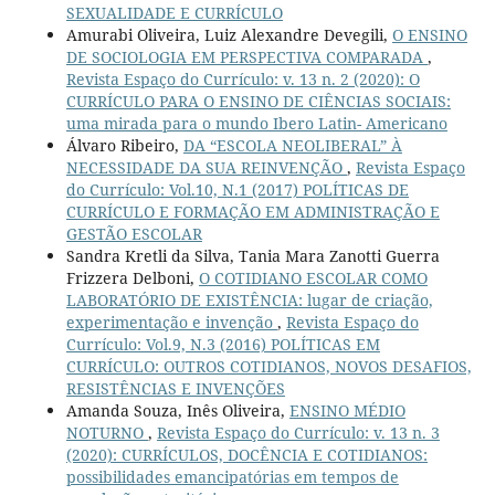
SEXUALIDADE E CURRÍCULO
Amurabi Oliveira, Luiz Alexandre Devegili,
O ENSINO
DE SOCIOLOGIA EM PERSPECTIVA COMPARADA
,
Revista Espaço do Currículo: v. 13 n. 2 (2020): O
CURRÍCULO PARA O ENSINO DE CIÊNCIAS SOCIAIS:
uma mirada para o mundo Ibero Latin- Americano
Álvaro Ribeiro,
DA “ESCOLA NEOLIBERAL” À
NECESSIDADE DA SUA REINVENÇÃO
,
Revista Espaço
do Currículo: Vol.10, N.1 (2017) POLÍTICAS DE
CURRÍCULO E FORMAÇÃO EM ADMINISTRAÇÃO E
GESTÃO ESCOLAR
Sandra Kretli da Silva, Tania Mara Zanotti Guerra
Frizzera Delboni,
O COTIDIANO ESCOLAR COMO
LABORATÓRIO DE EXISTÊNCIA: lugar de criação,
experimentação e invenção
,
Revista Espaço do
Currículo: Vol.9, N.3 (2016) POLÍTICAS EM
CURRÍCULO: OUTROS COTIDIANOS, NOVOS DESAFIOS,
RESISTÊNCIAS E INVENÇÕES
Amanda Souza, Inês Oliveira,
ENSINO MÉDIO
NOTURNO
,
Revista Espaço do Currículo: v. 13 n. 3
(2020): CURRÍCULOS, DOCÊNCIA E COTIDIANOS:
possibilidades emancipatórias em tempos de