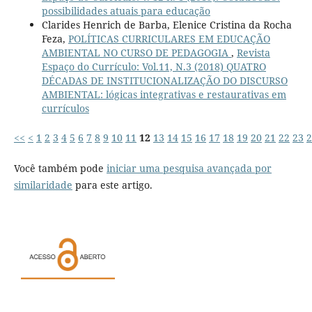
possibilidades atuais para educação
Clarides Henrich de Barba, Elenice Cristina da Rocha
Feza,
POLÍTICAS CURRICULARES EM EDUCAÇÃO
AMBIENTAL NO CURSO DE PEDAGOGIA
,
Revista
Espaço do Currículo: Vol.11, N.3 (2018) QUATRO
DÉCADAS DE INSTITUCIONALIZAÇÃO DO DISCURSO
AMBIENTAL: lógicas integrativas e restaurativas em
currículos
<<
<
1
2
3
4
5
6
7
8
9
10
11
12
13
14
15
16
17
18
19
20
21
22
23
2
Você também pode
iniciar uma pesquisa avançada por
similaridade
para este artigo.