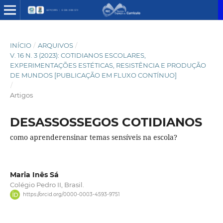
INÍCIO
/
ARQUIVOS
/
V. 16 N. 3 (2023): COTIDIANOS ESCOLARES,
EXPERIMENTAÇÕES ESTÉTICAS, RESISTÊNCIA E PRODUÇÃO
DE MUNDOS [PUBLICAÇÃO EM FLUXO CONTÍNUO]
/
Artigos
DESASSOSSEGOS COTIDIANOS
como aprenderensinar temas sensíveis na escola?
Maria Inês Sá
Colégio Pedro II, Brasil.
https://orcid.org/0000-0003-4593-9751