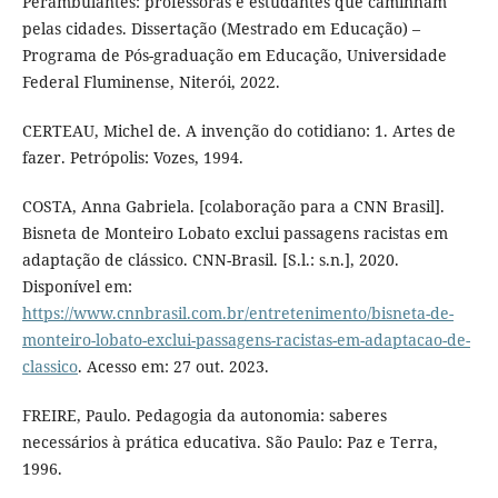
Perambulantes: professoras e estudantes que caminham
pelas cidades. Dissertação (Mestrado em Educação) –
Programa de Pós-graduação em Educação, Universidade
Federal Fluminense, Niterói, 2022.
CERTEAU, Michel de. A invenção do cotidiano: 1. Artes de
fazer. Petrópolis: Vozes, 1994.
COSTA, Anna Gabriela. [colaboração para a CNN Brasil].
Bisneta de Monteiro Lobato exclui passagens racistas em
adaptação de clássico. CNN-Brasil. [S.l.: s.n.], 2020.
Disponível em:
https://www.cnnbrasil.com.br/entretenimento/bisneta-de-
monteiro-lobato-exclui-passagens-racistas-em-adaptacao-de-
classico
. Acesso em: 27 out. 2023.
FREIRE, Paulo. Pedagogia da autonomia: saberes
necessários à prática educativa. São Paulo: Paz e Terra,
1996.