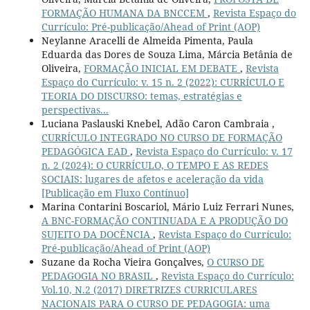
FORMAÇÃO HUMANA DA BNCCEM
,
Revista Espaço do
Currículo: Pré-publicação/Ahead of Print (AOP)
Neylanne Aracelli de Almeida Pimenta, Paula
Eduarda das Dores de Souza Lima, Márcia Betânia de
Oliveira,
FORMAÇÃO INICIAL EM DEBATE
,
Revista
Espaço do Currículo: v. 15 n. 2 (2022): CURRÍCULO E
TEORIA DO DISCURSO: temas, estratégias e
perspectivas...
Luciana Paslauski Knebel, Adão Caron Cambraia ,
CURRÍCULO INTEGRADO NO CURSO DE FORMAÇÃO
PEDAGÓGICA EAD
,
Revista Espaço do Currículo: v. 17
n. 2 (2024): O CURRÍCULO, O TEMPO E AS REDES
SOCIAIS: lugares de afetos e aceleração da vida
[Publicação em Fluxo Contínuo]
Marina Contarini Boscariol, Mário Luiz Ferrari Nunes,
A BNC-FORMAÇÃO CONTINUADA E A PRODUÇÃO DO
SUJEITO DA DOCÊNCIA
,
Revista Espaço do Currículo:
Pré-publicação/Ahead of Print (AOP)
Suzane da Rocha Vieira Gonçalves,
O CURSO DE
PEDAGOGIA NO BRASIL
,
Revista Espaço do Currículo:
Vol.10, N.2 (2017) DIRETRIZES CURRICULARES
NACIONAIS PARA O CURSO DE PEDAGOGIA: uma