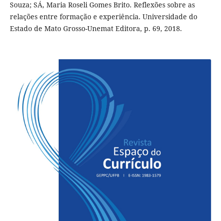
Souza; SÁ, Maria Roseli Gomes Brito. Reflexões sobre as
relações entre formação e experiência. Universidade do
Estado de Mato Grosso-Unemat Editora, p. 69, 2018.