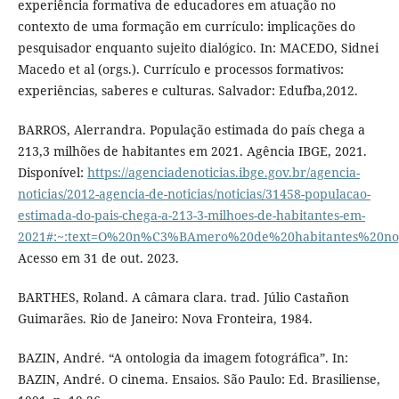
experiência formativa de educadores em atuação no
contexto de uma formação em currículo: implicações do
pesquisador enquanto sujeito dialógico. In: MACEDO, Sidnei
Macedo et al (orgs.). Currículo e processos formativos:
experiências, saberes e culturas. Salvador: Edufba,2012.
BARROS, Alerrandra. População estimada do país chega a
213,3 milhões de habitantes em 2021. Agência IBGE, 2021.
Disponível:
https://agenciadenoticias.ibge.gov.br/agencia-
noticias/2012-agencia-de-noticias/noticias/31458-populacao-
estimada-do-pais-chega-a-213-3-milhoes-de-habitantes-em-
2021#:~:text=O%20n%C3%BAmero%20de%20habitantes%20no
Acesso em 31 de out. 2023.
BARTHES, Roland. A câmara clara. trad. Júlio Castañon
Guimarães. Rio de Janeiro: Nova Fronteira, 1984.
BAZIN, André. “A ontologia da imagem fotográfica”. In:
BAZIN, André. O cinema. Ensaios. São Paulo: Ed. Brasiliense,