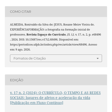
COMO CITAR
ALMEIDA, Ronivaldo da Silva de; JESUS, Rosane Meire Vieira de.
EXPERIÊNCIAFORMAÇÃO: a fotografia na formação inicial de
professores.
Revista Espaço do Currículo
,
[S. l.]
, v. 17, n. 2, p. e68496
, 2024. DOI: 10.15687/rec.v17i2.68496. Disponível em:
https://periodicos.ufpb.br/index.php/rec/article/view/68496. Acesso
em: 9 ago. 2026.
Fomatos de Citação
EDIÇÃO
v. 17 n. 2 (2024): O CURRÍCULO, O TEMPO E AS REDES
SOCIAIS: lugares de afetos e aceleração da vida
[Publicação em Fluxo Contínuo]