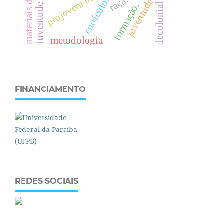
materiais didáticos
projovem urbano
juventudes
raça.
currículos
formação.
decolonial
metodologia
FINANCIAMENTO
REDES SOCIAIS