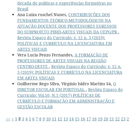
década de políticas e experiências formativas no
Brasil
Ana Luiza ruschel Nunes,
CONTRIBUIÇÕES DOS
FUNDAMENTOS TEÓRICO-METODOLÓGICOS NA
ATUAÇÃO DOCENTE DOS PROFESSORES EGRESSOS
DO SUBPROJETO PIBID-ARTES VISUAIS DA UEPG/PR
,
Revista Espaço do Currículo: v. 12 n. 3 (2019):
POLÍTICAS E CURRÍCULO NA LICENCIATURA EM
ARTES VISUAIS
Vera Lucia Penzo Fernandes,
A FORMAÇÃO DE
PROFESSORES DE ARTES VISUAIS NA REGIÃO
CENTRO-OESTE
,
Revista Espaço do Currículo: v. 12 n.
3 (2019): POLÍTICAS E CURRÍCULO NA LICENCIATURA
EM ARTES VISUAIS
Guilherme Rego Silva, Virgínio Isidro Martins Sá,
O
DIRETOR ESCOLAR EM PORTUGAL
,
Revista Espaço do
Currículo: Vol.10, N.1 (2017) POLÍTICAS DE
CURRÍCULO E FORMAÇÃO EM ADMINISTRAÇÃO E
GESTÃO ESCOLAR
<<
<
1
2
3
4
5
6
7
8
9
10
11
12
13
14
15
16
17
18
19
20
21
22
23
2