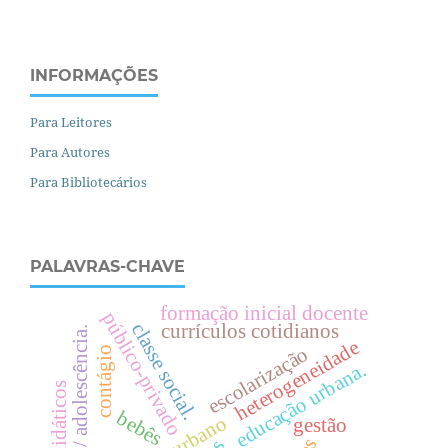
INFORMAÇÕES
Para Leitores
Para Autores
Para Bibliotecários
PALAVRAS-CHAVE
formação inicial docente
público-privado
c
l
a
s
s
e
o
c
i
a
l
currículos cotidianos
juventude / adolescência.
heterogeneidade
escolarização
contágio
.
s
.
e
d
u
c
a
ç
ã
o
u
r
b
a
n
a
bebês
gestão