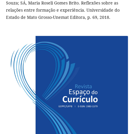
Souza; SÁ, Maria Roseli Gomes Brito. Reflexões sobre as
relações entre formação e experiência. Universidade do
Estado de Mato Grosso-Unemat Editora, p. 69, 2018.