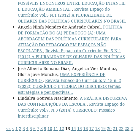
POSSÍVEIS ENCONTROS ENTRE EDUCAÇÃO INFANTIL
E EDUCAÇÃO AMBIENTAL
,
Revista Espaço do
Currículo: Vol.5 N.1 (2012) A PLURALIDADE DE
OLHARES DAS POLÍTICAS CURRICULARES NO BRASIL
Angela Ninfa Mendes de Andrade Cabral,
POLÍTICA
DE FORMAÇÃO DO (A) PEDAGOGO (A): UMA
ABORDAGEM DAS POLÍTICAS CURRICULARES PARA
ATUAÇÃO DO PEDAGOGO EM ESPAÇOS NÃO
ESCOLARES
,
Revista Espaço do Currículo: Vol.5 N.1
(2012) A PLURALIDADE DE OLHARES DAS POLÍTICAS
CURRICULARES NO BRASIL
José Alberto Romana Díaz, Angélica Vier Munhoz,
Glòria Jové Monclús,
UMA EXPERIÊNCIA DE
CURRÍCULO
,
Revista Espaço do Currículo: v. 15 n. 2
(2022): CURRÍCULO E TEORIA DO DISCURSO: temas,
estratégias e perspectivas...
Lindalva Gouveia Nascimento,
A PRÁTICA DISCURSIVA
DAS CONTRIBUIÇÕES DA ESCOLA
,
Revista Espaço do
Currículo: Vol.7, N.3 (2014) CURRÍCULO: mosaico
interdisciplinar
<<
<
1
2
3
4
5
6
7
8
9
10
11
12
13
14
15
16
17
18
19
20
21
22
23
2