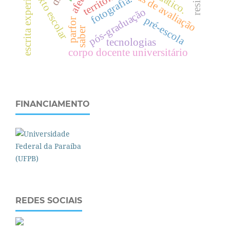
escrita experimental
políticas de avaliação
texto escolar
território
afeto
fotografia.
pós-graduação
pré-escola
parfor
saber
tecnologias
corpo docente universitário
FINANCIAMENTO
REDES SOCIAIS