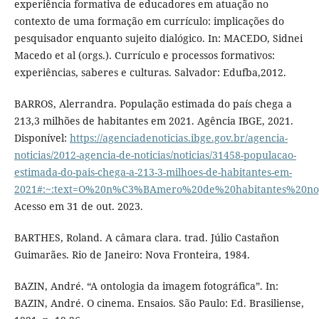
experiência formativa de educadores em atuação no
contexto de uma formação em currículo: implicações do
pesquisador enquanto sujeito dialógico. In: MACEDO, Sidnei
Macedo et al (orgs.). Currículo e processos formativos:
experiências, saberes e culturas. Salvador: Edufba,2012.
BARROS, Alerrandra. População estimada do país chega a
213,3 milhões de habitantes em 2021. Agência IBGE, 2021.
Disponível:
https://agenciadenoticias.ibge.gov.br/agencia-
noticias/2012-agencia-de-noticias/noticias/31458-populacao-
estimada-do-pais-chega-a-213-3-milhoes-de-habitantes-em-
2021#:~:text=O%20n%C3%BAmero%20de%20habitantes%20no
Acesso em 31 de out. 2023.
BARTHES, Roland. A câmara clara. trad. Júlio Castañon
Guimarães. Rio de Janeiro: Nova Fronteira, 1984.
BAZIN, André. “A ontologia da imagem fotográfica”. In:
BAZIN, André. O cinema. Ensaios. São Paulo: Ed. Brasiliense,