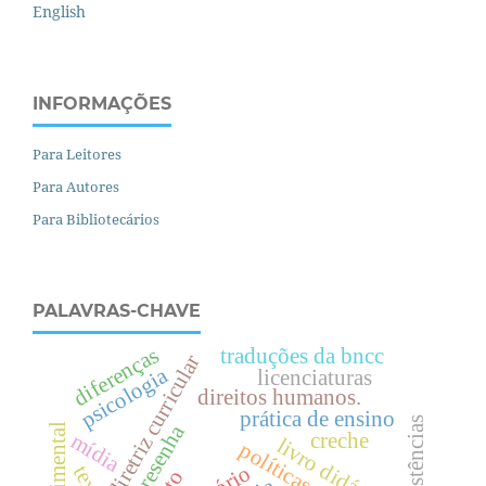
English
INFORMAÇÕES
Para Leitores
Para Autores
Para Bibliotecários
PALAVRAS-CHAVE
diferenças
traduções da bncc
diretriz curricular
psicologia
licenciaturas
direitos humanos.
prática de ensino
resistências
resenha
creche
mídia
livro didático.