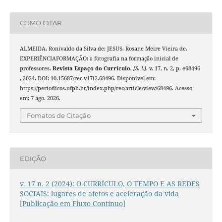
COMO CITAR
ALMEIDA, Ronivaldo da Silva de; JESUS, Rosane Meire Vieira de.
EXPERIÊNCIAFORMAÇÃO: a fotografia na formação inicial de
professores.
Revista Espaço do Currículo
,
[S. l.]
, v. 17, n. 2, p. e68496
, 2024. DOI: 10.15687/rec.v17i2.68496. Disponível em:
https://periodicos.ufpb.br/index.php/rec/article/view/68496. Acesso
em: 7 ago. 2026.
Fomatos de Citação
EDIÇÃO
v. 17 n. 2 (2024): O CURRÍCULO, O TEMPO E AS REDES
SOCIAIS: lugares de afetos e aceleração da vida
[Publicação em Fluxo Contínuo]