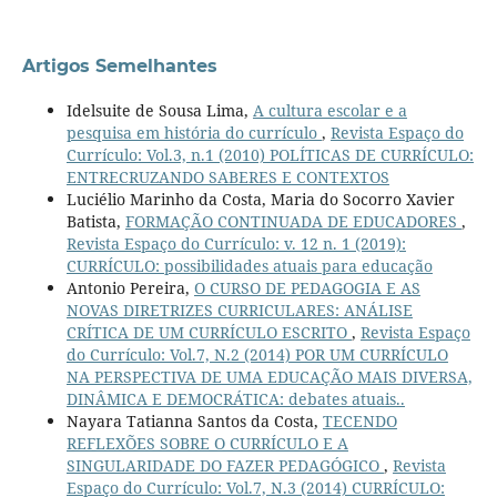
Artigos Semelhantes
Idelsuite de Sousa Lima,
A cultura escolar e a
pesquisa em história do currículo
,
Revista Espaço do
Currículo: Vol.3, n.1 (2010) POLÍTICAS DE CURRÍCULO:
ENTRECRUZANDO SABERES E CONTEXTOS
Luciélio Marinho da Costa, Maria do Socorro Xavier
Batista,
FORMAÇÃO CONTINUADA DE EDUCADORES
,
Revista Espaço do Currículo: v. 12 n. 1 (2019):
CURRÍCULO: possibilidades atuais para educação
Antonio Pereira,
O CURSO DE PEDAGOGIA E AS
NOVAS DIRETRIZES CURRICULARES: ANÁLISE
CRÍTICA DE UM CURRÍCULO ESCRITO
,
Revista Espaço
do Currículo: Vol.7, N.2 (2014) POR UM CURRÍCULO
NA PERSPECTIVA DE UMA EDUCAÇÃO MAIS DIVERSA,
DINÂMICA E DEMOCRÁTICA: debates atuais..
Nayara Tatianna Santos da Costa,
TECENDO
REFLEXÕES SOBRE O CURRÍCULO E A
SINGULARIDADE DO FAZER PEDAGÓGICO
,
Revista
Espaço do Currículo: Vol.7, N.3 (2014) CURRÍCULO: