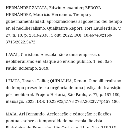
HERNÁNDEZ ZAPATA, Edwin Alexander; BEDOYA
HERNÁNDEZ, Mauricio Hernando. Tiempo y
gubernamentalidad: aproximaciones al gobierno del tiempo
en el neoliberalismo. Qualitative Report, Fort Lauderdale, v.
27, n. 10, p. 2313-2336, 1 out. 2022. DOI: 10.46743/2160-
3715/2022.5472.
LAVAL, Christian. A escola não é uma empresa: o
neoliberalismo em ataque ao ensino público. 1. ed. São
Paulo: Boitempo, 2019.
LEMOS, Tayara Talita; QUINALHA, Renan. O neoliberalismo
do tempo presente e a urgência de uma justiça de transição
pós-neoliberal. Projeto História, São Paulo, v. 77, p. 157-180,
maio/ago. 2023. DOI: 10.23925/2176-2767.2023v77p157-180.
MAIA, Ari Fernando. Aceleração e educação: reflexões
pontuais sobre a temporalidade na escola. Revista
Eletrônica de Educação, São Carlos, v. 11, n. 2, p. 368-383,