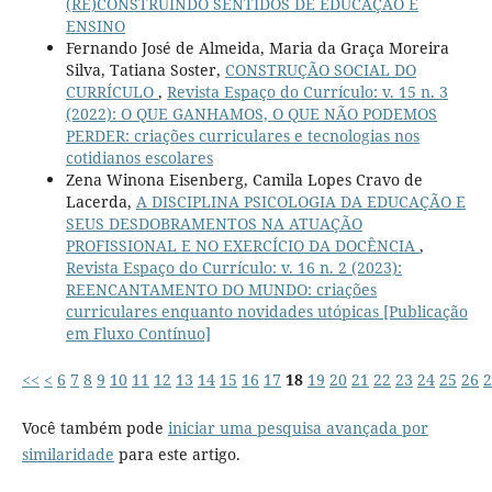
(RE)CONSTRUINDO SENTIDOS DE EDUCAÇÃO E
ENSINO
Fernando José de Almeida, Maria da Graça Moreira
Silva, Tatiana Soster,
CONSTRUÇÃO SOCIAL DO
CURRÍCULO
,
Revista Espaço do Currículo: v. 15 n. 3
(2022): O QUE GANHAMOS, O QUE NÃO PODEMOS
PERDER: criações curriculares e tecnologias nos
cotidianos escolares
Zena Winona Eisenberg, Camila Lopes Cravo de
Lacerda,
A DISCIPLINA PSICOLOGIA DA EDUCAÇÃO E
SEUS DESDOBRAMENTOS NA ATUAÇÃO
PROFISSIONAL E NO EXERCÍCIO DA DOCÊNCIA
,
Revista Espaço do Currículo: v. 16 n. 2 (2023):
REENCANTAMENTO DO MUNDO: criações
curriculares enquanto novidades utópicas [Publicação
em Fluxo Contínuo]
<<
<
6
7
8
9
10
11
12
13
14
15
16
17
18
19
20
21
22
23
24
25
26
2
Você também pode
iniciar uma pesquisa avançada por
similaridade
para este artigo.