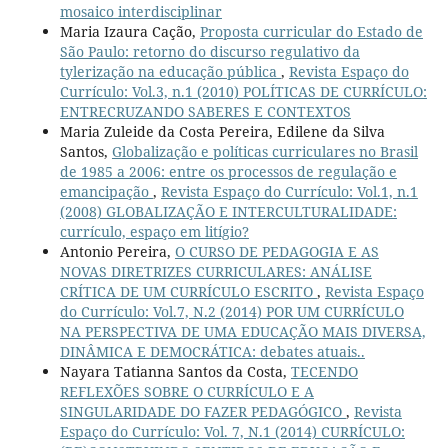
mosaico interdisciplinar
Maria Izaura Cação,
Proposta curricular do Estado de
São Paulo: retorno do discurso regulativo da
tylerização na educação pública
,
Revista Espaço do
Currículo: Vol.3, n.1 (2010) POLÍTICAS DE CURRÍCULO:
ENTRECRUZANDO SABERES E CONTEXTOS
Maria Zuleide da Costa Pereira, Edilene da Silva
Santos,
Globalização e políticas curriculares no Brasil
de 1985 a 2006: entre os processos de regulação e
emancipação
,
Revista Espaço do Currículo: Vol.1, n.1
(2008) GLOBALIZAÇÃO E INTERCULTURALIDADE:
currículo, espaço em litígio?
Antonio Pereira,
O CURSO DE PEDAGOGIA E AS
NOVAS DIRETRIZES CURRICULARES: ANÁLISE
CRÍTICA DE UM CURRÍCULO ESCRITO
,
Revista Espaço
do Currículo: Vol.7, N.2 (2014) POR UM CURRÍCULO
NA PERSPECTIVA DE UMA EDUCAÇÃO MAIS DIVERSA,
DINÂMICA E DEMOCRÁTICA: debates atuais..
Nayara Tatianna Santos da Costa,
TECENDO
REFLEXÕES SOBRE O CURRÍCULO E A
SINGULARIDADE DO FAZER PEDAGÓGICO
,
Revista
Espaço do Currículo: Vol. 7, N.1 (2014) CURRÍCULO: