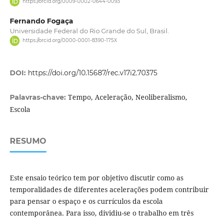
https://orcid.org/0009-0002-0644-0093
Fernando Fogaça
Universidade Federal do Rio Grande do Sul, Brasil.
https://orcid.org/0000-0001-8390-175X
DOI:
https://doi.org/10.15687/rec.v17i2.70375
Tempo, Aceleração, Neoliberalismo,
Palavras-chave:
Escola
RESUMO
Este ensaio teórico tem por objetivo discutir como as
temporalidades de diferentes acelerações podem contribuir
para pensar o espaço e os currículos da escola
contemporânea. Para isso, dividiu-se o trabalho em três