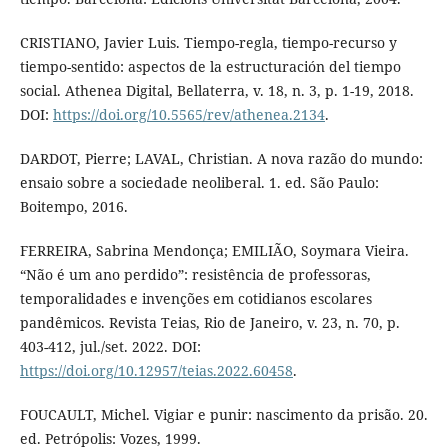
CRISTIANO, Javier Luis. Tiempo-regla, tiempo-recurso y
tiempo-sentido: aspectos de la estructuración del tiempo
social. Athenea Digital, Bellaterra, v. 18, n. 3, p. 1-19, 2018.
DOI:
https://doi.org/10.5565/rev/athenea.2134
.
DARDOT, Pierre; LAVAL, Christian. A nova razão do mundo:
ensaio sobre a sociedade neoliberal. 1. ed. São Paulo:
Boitempo, 2016.
FERREIRA, Sabrina Mendonça; EMILIÃO, Soymara Vieira.
“Não é um ano perdido”: resistência de professoras,
temporalidades e invenções em cotidianos escolares
pandêmicos. Revista Teias, Rio de Janeiro, v. 23, n. 70, p.
403-412, jul./set. 2022. DOI:
https://doi.org/10.12957/teias.2022.60458
.
FOUCAULT, Michel. Vigiar e punir: nascimento da prisão. 20.
ed. Petrópolis: Vozes, 1999.