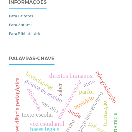
INFORMAÇÕES
Para Leitores
Para Autores
Para Bibliotecários
PALAVRAS-CHAVE
pós-graduação
licenciaturas
direitos humanos.
afeto
residência pedagógica
prática de ensino
diretriz curricular
saber
diferenças
parfor
espaço universitário
território
resenha
teorização
mídia
texto escolar
burocracia
creche
pré-escola
voz estudantil
bases legais