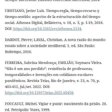
CRISTIANO, Javier Luis. Tiempo-regla, tiempo-recurso y
tiempo-sentido: aspectos de la estructuración del tiempo
social. Athenea Digital, Bellaterra, v. 18, n. 3, p. 1-19, 2018.
DOI:
https://doi.org/10.5565/rev/athenea.2134
.
DARDOT, Pierre; LAVAL, Christian. A nova razão do mundo:
ensaio sobre a sociedade neoliberal. 1. ed. São Paulo:
Boitempo, 2016.
FERREIRA, Sabrina Mendonça; EMILIÃO, Soymara Vieira.
“Não é um ano perdido”: resistência de professoras,
temporalidades e invenções em cotidianos escolares
pandêmicos. Revista Teias, Rio de Janeiro, v. 23, n. 70, p.
403-412, jul./set. 2022. DOI:
https://doi.org/10.12957/teias.2022.60458
.
FOUCAULT, Michel. Vigiar e punir: nascimento da prisão. 20.
ed. Petrópolis: Vozes, 1999.