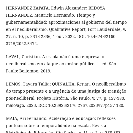
HERNÁNDEZ ZAPATA, Edwin Alexander; BEDOYA
HERNÁNDEZ, Mauricio Hernando. Tiempo y
gubernamentalidad: aproximaciones al gobierno del tiempo
en el neoliberalismo. Qualitative Report, Fort Lauderdale, v.
27, n. 10, p. 2313-2336, 1 out. 2022. DOI: 10.46743/2160-
3715/2022.5472.
LAVAL, Christian. A escola não é uma empresa: o
neoliberalismo em ataque ao ensino público. 1. ed. São
Paulo: Boitempo, 2019.
LEMOS, Tayara Talita; QUINALHA, Renan. O neoliberalismo
do tempo presente e a urgência de uma justiça de transição
pós-neoliberal. Projeto História, São Paulo, v. 77, p. 157-180,
maio/ago. 2023. DOI: 10.23925/2176-2767.2023v77p157-180.
MAIA, Ari Fernando. Aceleração e educação: reflexões
pontuais sobre a temporalidade na escola. Revista
Eletrônica de Educação, São Carlos, v. 11, n. 2, p. 368-383,