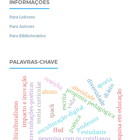
INFORMAÇÕES
Para Leitores
Para Autores
Para Bibliotecários
PALAVRAS-CHAVE
resenha
aporia
impacto e inovação
diversidade
teoria curricular
diário
escrevinhações-poéticas
alteridade
proposta pedagógica
aluno.
pesquisa em educação
escrita
vida
multiculturalismo
enculturação digital
tpack
poética
professor
ffsd
estudante
pesquisa com os cotidianos