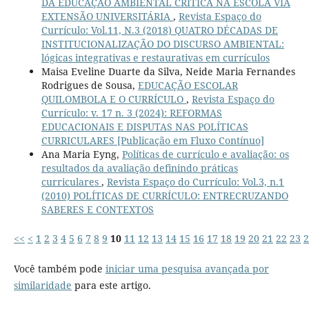
DA EDUCAÇÃO AMBIENTAL CRÍTICA NA ESCOLA VIA
EXTENSÃO UNIVERSITÁRIA
,
Revista Espaço do
Currículo: Vol.11, N.3 (2018) QUATRO DÉCADAS DE
INSTITUCIONALIZAÇÃO DO DISCURSO AMBIENTAL:
lógicas integrativas e restaurativas em currículos
Maisa Eveline Duarte da Silva, Neide Maria Fernandes
Rodrigues de Sousa,
EDUCAÇÃO ESCOLAR
QUILOMBOLA E O CURRÍCULO
,
Revista Espaço do
Currículo: v. 17 n. 3 (2024): REFORMAS
EDUCACIONAIS E DISPUTAS NAS POLÍTICAS
CURRICULARES [Publicação em Fluxo Contínuo]
Ana Maria Eyng,
Políticas de currículo e avaliação: os
resultados da avaliação definindo práticas
curriculares
,
Revista Espaço do Currículo: Vol.3, n.1
(2010) POLÍTICAS DE CURRÍCULO: ENTRECRUZANDO
SABERES E CONTEXTOS
<<
<
1
2
3
4
5
6
7
8
9
10
11
12
13
14
15
16
17
18
19
20
21
22
23
2
Você também pode
iniciar uma pesquisa avançada por
similaridade
para este artigo.