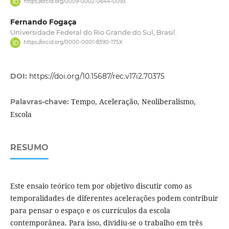
https://orcid.org/0009-0002-0644-0093
Fernando Fogaça
Universidade Federal do Rio Grande do Sul, Brasil.
https://orcid.org/0000-0001-8390-175X
DOI:
https://doi.org/10.15687/rec.v17i2.70375
Tempo, Aceleração, Neoliberalismo,
Palavras-chave:
Escola
RESUMO
Este ensaio teórico tem por objetivo discutir como as
temporalidades de diferentes acelerações podem contribuir
para pensar o espaço e os currículos da escola
contemporânea. Para isso, dividiu-se o trabalho em três